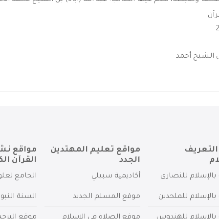
 وضبطه، نظمَ فيها الطالب: عبد الله (ابَّاهْ) بن الشيخ محمد الأمين
رآن
 الشيخ أحمد
التعريف
مواقع تعليم المهتدين
مواقع نش
ام
الجدد
القرآن الك
بالإسلام للنصارى
أكاديمية سبيلي
الجامع لعلو
بالإسلام للملحدين
موقع المسلم الجديد
السنة النبو
 بالإسلام للهندوس
موقع الصلاة في الإسلام
موقع الترج