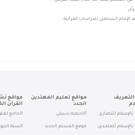
 في التفسير لعبد الله حماد حميد القرشي ...
رآن
الإمام الشاطبي للدراسات القرآنية
التعريف
مواقع تعليم المهتدين
مواقع نش
ام
الجدد
القرآن الك
بالإسلام للنصارى
أكاديمية سبيلي
الجامع لعلو
بالإسلام للملحدين
موقع المسلم الجديد
السنة النبو