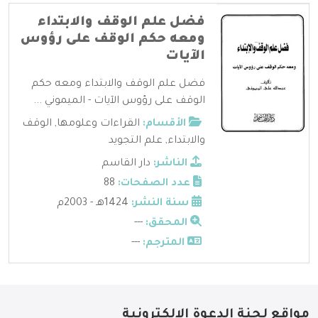
فضل علم الوقف والابتداء
ومعه حكم الوقف على رؤوس
الآيات
فضل علم الوقف والابتداء ومعه حكم
الوقف على رؤوس الآيات - الميموني ...
الأقسام:
القراءات وعلومها
,
الوقف
والابتداء
,
علم التجويد
الناشر:
دار القاسم
عدد الصفحات:
88
سنة النشر:
1424هـ - 2003م
المحقق:
---
المترجم:
---
مواقع لجنة الدعوة الإلكترونية