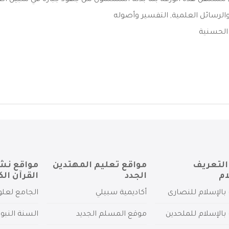
 مستهل هذه الورقة بما بذله المسلمون من جهود جبارة في سبيل العناي
الرسائل العلمية
,
التفسير وأصوله
 الحسنية
التعريف
مواقع تعليم المهتدين
مواقع نش
ام
الجدد
القرآن الك
بالإسلام للنصارى
أكاديمية سبيلي
الجامع لعلو
بالإسلام للملحدين
موقع المسلم الجديد
السنة النبو