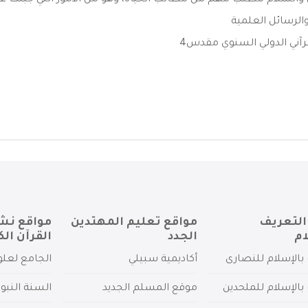
 والسلام مطلب مهمّ من مطالب الحياة، وهو من الأمور التي جُبلت على
الرسائل العلمية
قرآني الدولي السنوي مقدس4
التعريف
مواقع تعليم المهتدين
مواقع نش
ام
الجدد
القرآن الك
بالإسلام للنصارى
أكاديمية سبيلي
الجامع لعلو
بالإسلام للملحدين
موقع المسلم الجديد
السنة النبو