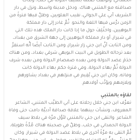
الحمداني، وتوثَّقت صلته بسيف الدولة في حلب، وبدأت
صداقته مع المتنبي هناك. ودخل مدينة واسط، ونزل في دار
الشريف أبي علي الجواني، نقيب العلويين، وظلَّ فيها فترةً من
الزمن درَّس فيها اللغة والنحو. ثُمَّ غادر إلى دار مملكة
البوهيين، واختُلِفَ حول ما إذا كانت دار الملك هذه تلك التي
في شيراز، أو دار مملكة البوهيين إلى جهة الشرق من بغداد،
ومن الثابت أنَّ ابن جني زار شيراز، ومن الثابت أيضًا أنَّه استقرَّ
بعد ترحاله الطويل في البيت البويهي شرقي بغداد، ومن هناك
خدَمَ عضد الدولة ومن بعده صمصام الدولة ومن بعده شرف
الدولة ثُمَّ بهاء الدولة، وفي فترة حكم بهاء الدولة كانت
وفاته، وكان ابن جني يُقِيم في منزلهم في بغداد يشاورهم
ويلازمهم ويؤدِّب أولادهم.
لقاؤه بالمتنبي
تعرَّف ابن جني خلال رحلاته على أبي الطيِّب المتنبي، الشاعر
المعروف، ونشأت بينهما علاقة صداقة أدبيَّة دامت حتى وفاة
الشاعر. والتقى ابن جني بالمتنبي لأوَّل مرَّة في بلاط سيف
الدولة الحمداني في حلب، وظلَّ في صحبته هناك مُدَّةً طويلة،
ثُمَّ التقى به مرَّةً أخرى في بلاط عضد الدولة في شيراز. وكان