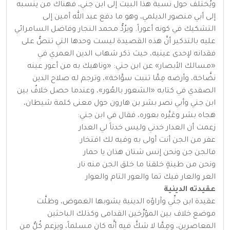
ويُختَلف حول نسبة هذا البيت إلى ابن جني، فهناك من ينسبه
إلى أبي منصور الديلمي، وهو ما دفع عبد الله أمين إلى
التشكيك في كونه أعوراً. ويرُدُّ محمد النجار وفاضل السامرائي
عليه بالتذكير أنَّ هذه القصيدة ليست وحدها التي تنصُّ على
فقدانه لإحدى عينيه، حيث ذكر شهاب الدين العمري في
«مسالك الأبصار» عن ابن جني: «وناهيك به من أعور عينه
نضَّاخة، وأرضه مِمَّا تنبت سوَّاخة»، وترجم له صلاح الدين
الصفدي في كتابه «الشعور بالعُور»، وعندما حصل خلافٌ بين
ابن جني وأبي نصر بشر بن هارون حول معنى كلمة شيطان،
هجاه بشر وعَيَّره بعوره، فقال في ابن جني:
زعمت أن العدار خدني وليس خدناً لي العدار
عفر من الجن أنت أولى به وفيه لك افتخار
فالجن جن ونحن إنس شتان هذان يا حمار
ونحن من طينةٍ خلقنا ما خلق الجن منه نار
العر والعار فيك تما والعور التام والعوار
عقيدته الدينية
عقيدة ابن جنِّي وآراؤه الدينية يشوبها الغموض، وظلَّت
موضع خلاف بين المؤرِّخين القدامى وكذلك الباحثين
المعاصرين، ومِمَّا لا شكَّ فيه أنَّه كان مسلماً، ويزعم كُلٌّ من