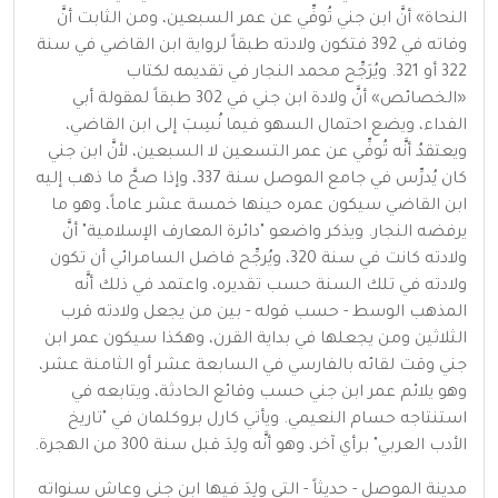
النحاة» أنَّ ابن جني تُوفِّي عن عمر السبعين، ومن الثابت أنَّ
وفاته في 392 فتكون ولادته طبقاً لرواية ابن القاضي في سنة
322 أو 321. ويُرَجِّح محمد النجار في تقديمه لكتاب
«الخصائص» أنَّ ولادة ابن جني في 302 طبقاً لمقولة أبي
الفداء، ويضع احتمال السهو فيما نُسِبَ إلى ابن القاضي،
ويعتقدُ أنَّه تُوفِّي عن عمر التسعين لا السبعين، لأنَّ ابن جني
كان يُدرِّس في جامع الموصل سنة 337، وإذا صحَّ ما ذهب إليه
ابن القاضي سيكون عمره حينها خمسة عشر عاماً، وهو ما
يرفضه النجار. ويذكر واضعو "دائرة المعارف الإسلامية" أنَّ
ولادته كانت في سنة 320، ويُرجِّح فاضل السامرائي أن تكون
ولادته في تلك السنة حسب تقديره، واعتمد في ذلك أنَّه
المذهب الوسط - حسب قوله - بين من يجعل ولادته قرب
الثلاثين ومن يجعلها في بداية القرن، وهكذا سيكون عمر ابن
جني وقت لقائه بالفارسي في السابعة عشر أو الثامنة عشر،
وهو يلائم عمر ابن جني حسب وقائع الحادثة، ويتابعه في
استنتاجه حسام النعيمي. ويأتي كارل بروكلمان في "تاريخ
الأدب العربي" برأي آخر، وهو أنَّه ولِدَ قبل سنة 300 من الهجرة.
مدينة الموصل - حديثاً - التي ولِدَ فيها ابن جني وعاش سنواته