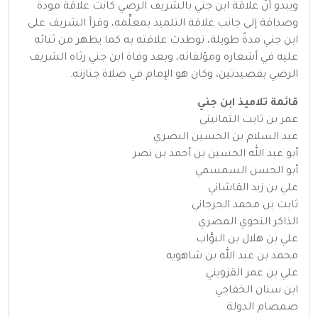
ويبدو أنَّ علاقة ابن جني بالشريف الرضي كانت علاقة مودة
وصداقة إلى جانب علاقة التلميذ بمعلِّمه، وقرأ الشريف على
ابن جني مدةً طويلة، توطدت علاقته به كما يظهر من ثنائه
عليه في أشعاره ومؤلفاته، وبعد وفاة ابن جني رثاه الشريف
الرضي بقصيدتين، وكان هو الإمام في صلاة جنازته.
قائمة تلاميذ ابن جني
عمر بن ثابت الثمانيني
عبد السلام بن الحسين البصري
أبو عبد الله الحسين بن أحمد بن نصر
أبو الحسن السمسمي
علي بن زيد القاشاني
ثابت بن محمد الجرجاني
الذاكر النحوي المصري
علي بن هلال بن البوَّاب
محمد بن عبد الله بن شاهويه
علي بن عمر القزويني
ابن سنان الخفاجي
صمصام الدولة