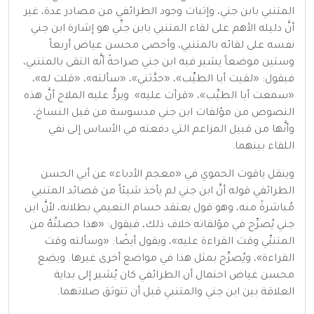
المتنبي بابن جني، وإثبات وجود الطرائفي من مصادر عدة، غير
أنَّ دليله الأهم على لقاء المتنبي بابن جنِّي هو إشارة ابن جني
نفسه على لقائه بالمتنبي، وأحصى محسن عياض أربعاً
وستين موضعاً يشير فيه ابن جني صراحةً أنَّه التقى بالمتنبي،
فيقول: «لقيت أبا الطيِّب»، «حدَّثني»، «سألته»، «قلت له»،
«سمعت أبا الطيِّب»، «قرأت عليه». ويردُّ عليه الملاح أنَّ هذه
النصوص من مؤلفات ابن جني مدسوسة من قبل النساخ،
وأنَّها من قبيل المزاعم التي دفعته في الأساس إلى نفي
اللقاء بينهما.
وينقل ياقوت الحموي في «معجم الأدباء» عن أبي الحسن
الطرائفي قوله أنَّ ابن جني لم يأخذ شيئاً من قصائد المتنبي
مُباشرةً منه، وهو قول يعتقد حسام النعيمي بطلانه، لأنَّ ابن
جني يُصرِّح في مؤلفاته خلاف ذلك، فيقول: «هذا حصلتُهُ من
المتنبِّي وقت القراءة عليه»، ويقول أيضًا: «وسألته وقت
القراءة»، ويُصرِّح بمثل هذا في مواضع أخرى غيرها. ويضع
محسن غياض احتمال أن الطرائفي كان يُشير إلى بداية
العلاقة بين ابن جني والمتنبي قبل أن تتوثق صلاتهما.