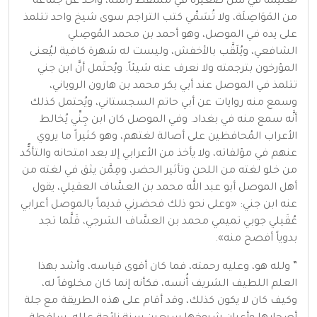
تعليمه في سنٍّ صغيرة في مسقط رأسه، وأخذ عن جماعة
من المَوَاصِلَة، ولا تُسَمِّي كتب التراجم سوى شيخ واحد تتلمذ
على يده في الموصل، وهو أحمد بن محمد المُوصِلي
الشافعي، ويُلَقَّب بالأخفش، وليست له شهرة كافية ليُعنى
المؤرخون بترجمته ولا نعرف عنه شيئاً. ويُحتَمل أنَّ ابن جني
تتلمذ في الموصل عند أبي بكر محمد بن هارون الروياني،
وسمع منه روايات عن أبي حاتم السجستاني، ويُحتمل كذلك
أنَّه سمع منه في بغداد. وفي الموصل كان ابن جِنِّي يُخالط
الأعراب المُحافظين على أصالة لغتهم، وهو كثيراً ما يروي
عنهم في مؤلفاته، ولا يأخذ من الأعرابي إلا بعد امتحانه والتأكُّد
من خلو لغته من اللحن وتأثير الحضر، ومِمَّن يثق في لغته من
أهل الموصل أبو عبد الله محمد بن العسَّاف العقيلي، يقول
عنه ابن جني: «وعلى نحو ذلك فحضرني قديماً بالموصل أعرابي
عُقَيلي جوبي تميمي محمد بن العسَّاف الشرجي، قَلَّما تجد
بدوياً أفصح منه».
” ولله هو، وعليه رحمته، فما كان أقوى قياسه، وأشد بهذا
العلم اللطيف الشريف أُنسه، فكأنه إنما كان مخلوقاً له،
وكيف كان لا يكون كذلك، وقد أقام على هذه الطريقة مع جلة