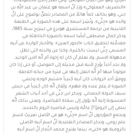
الأزدي، وهو من أعيان الموصل. وفي صدر إحدى مخطوطات
«التصريف المملوكي» وَرَدَ أنَّ اسمه هو عثمان بن عبد الله بن
جني، وهو يخالف كماً هائلاً من المصادر تنصُّ بوضوح على أنَّ
والده هو «جِنِّي»، ونُشِرَ اسمه على هذه الصورة في الطبعة
اللاتينية من ترجمة المستشرق هوبرغ في ليبزيج سنة 1885،
وذكر كمال مصطفى أيضًا اسمه بالصورة الخاطئة في
مقدمِّته لتحقيق كتاب «الحور العين». والأخبار الواردة عن أبيه
المسمى جِنِّي ليست بالكثيرة، وكذا عن والدته التي تظل
مجهولة الاسم، ولا نعلم أن كان له إخوة أم أنَّه الابن الوحيد.
ولا نجد أحداً يؤرخ لأبيه قبل مجيئه إلى الموصل، أو حتى إذا كان
مولوداً فيها أم أنَّه انتقل إليها في فترة من حياته اللاحقة.
ووِفقَ أحد الروايات كان أبيه جُندِياً «شتيم الوجه وحشي
الصورة لا عِلم عنده ولا فهم»، ويُقال أنَّه كان جُندِياً في جيش
سيف الدولة الحمداني. ويذكر ابن جنِّي في أحد أبيات الشعر
المنسوبة إليه أنَّه يؤول إلى سلالة القياصرة، ويعني بذلك أنَّه
ينتمي إلى الروم[؟] عامَّة وليس قياصرة الروم بالتحديد.
ويجمع المؤرخون أنَّ اسم «جِنِّي» هو في الأصل تعريبٌ لاسم
علم رومي، وتذكر المصادر التقليدية أنَّ اسم أبيه الأصلي
بالرومية هو «كني»، بينما يقترح محمد النَّجار أنَّ اسم أبيه