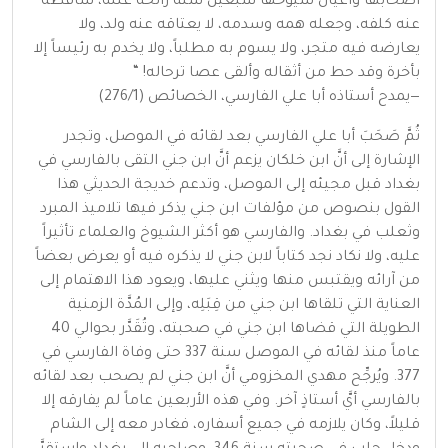
أصحابها وأعيان شيوخها سبعين سنة زائحة علله، ساقطة
عنه كلفه، وجعله همه وسدمه، لا يعتاقه عنه ولد، ولا
يعارضه فيه متجر، ولا يسوم به مطلباً، ولا يخدم به رئيساً إلا
بأخرة وقد حط من أثقاله وألقى عصا ترحاله! “
—يمدح أستاذه أبا علي الفارسي‏،‏ الخصائص (276/1)
ثُمَّ صَحَبَ أبا علي الفارسي بعد لقائه في الموصل، وتجدر
الإشارة إلى أنَّ ابن خلكان يزعم أنَّ ابن جني التقى بالفارسي في
بغداد قبل مجيئه إلى الموصل، وتدعم خديجة الحديثي هذا
القول بنصوص من مؤلفات ابن جني يذكر فيها تلاميذ المبرد
وثعلب في بغداد. والفارسي هو أكثر الشيوخ والعلماء تأثيراً
عليه، ولا نكاد نجد كتاباً لابن جني لا يذكره فيه أو يعرض بعضاً
من آرائه ويقتبس منها ويثني عليها، ويعود هذا الاهتمام إلى
العناية التي تلقاها ابن جني من قِبَلِه، وإلى المُدَّة الزمنية
الطويلة التي قضاها ابن جني في صحبته، وتُقَدَّر بحوالي 40
عاماً منذ لقائه في الموصل سنة 337 حتى وفاة الفارسي في
377. ويُرجِّح مهدي المخزومي أنَّ ابن جني لم يصحب بعد لقائه
بالفارسي أيَّ أستاذٍ آخر. وفي هذه الأربعين عاماً لم يفارقه إلا
قليلاً، وكان يلازمه في جميع أسفاره، فغادر معه إلى الشام