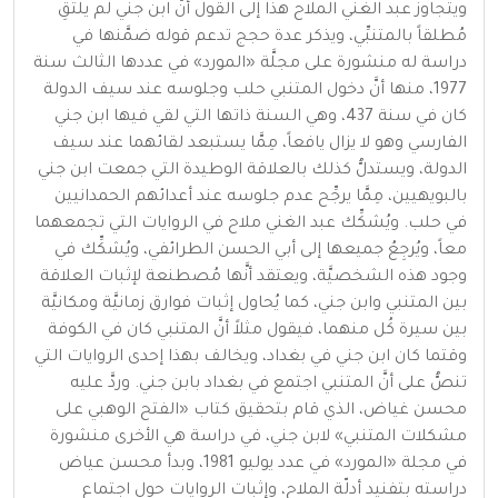
ويتجاوز عبد الغني الملاح هذا إلى القول أنَّ ابن جني لم يلتقِ
مُطلقاً بالمتنبِّي، ويذكر عدة حجج تدعم قوله ضمَّنها في
دراسة له منشورة على مجلَّة «المورد» في عددها الثالث سنة
1977، منها أنَّ دخول المتنبي حلب وجلوسه عند سيف الدولة
كان في سنة 437، وهي السنة ذاتها التي لقي فيها ابن جني
الفارسي وهو لا يزال يافعاً، مِمَّا يستبعد لقائهما عند سيف
الدولة، ويستدلُّ كذلك بالعلاقة الوطيدة التي جمعت ابن جني
بالبويهيين، مِمَّا يرجِّح عدم جلوسه عند أعدائهم الحمدانيين
في حلب. ويُشكِّك عبد الغني ملاح في الروايات التي تجمعهما
معاً، ويُرجِعُ جميعها إلى أبي الحسن الطرائفي، ويُشكِّك في
وجود هذه الشخصيَّة، ويعتقد أنَّها مُصطنعة لإثبات العلاقة
بين المتنبي وابن جني، كما يُحاول إثبات فوارق زمانيَّة ومكانيَّة
بين سيرة كُل منهما، فيقول مثلاً أنَّ المتنبي كان في الكوفة
وقتما كان ابن جني في بغداد، ويخالف بهذا إحدى الروايات التي
تنصُّ على أنَّ المتنبي اجتمع في بغداد بابن جني. وردَّ عليه
محسن غياض، الذي قام بتحقيق كتاب «الفتح الوهبي على
مشكلات المتنبي» لابن جني، في دراسة هي الأخرى منشورة
في مجلة «المورد» في عدد يوليو 1981، وبدأ محسن عياض
دراسته بتفنيد أدلّة الملاح، وإثبات الروايات حول اجتماع