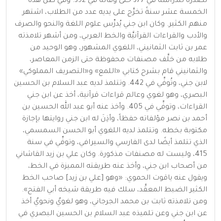
تصدُّره للدراسة في 377 حتى وفاته في 392. وفي ظلِّ هذه
الخمسة عشر سنةً تخرَّج على يديه عدد من الطلاب، اشتهر
منهم الكثير. وكان ابن جني يُدرِّس علوم اللغة والنحو والصرف
والأدب والقراءات القرآنيَّة والخط العربي، ومن أشهر تلامذته
عمر بن ثابت الثمانيني، اللغوي المشهور، وهو الوحيد من
طلابه من خلَّف مصنفات محفوظة حتى الزمن المعاصر،
والثمانيني قام بشرح كتابي «اللمع» و«التصريف المملوكي»
لابن جني، وتُوفِّي في 442. وتتلمذ لديه عبد السلام بن الحسين
البصري، وهو لغوي وعالم قراءات قرآنية، أخذ عن ابن جني
القراءات، وتوفِّي في 405. وأخذ عنه أبو عبد الله الحسين بن
أحمد بن نصر مؤلفاته حفظاً، وأذِنَ له ابن جني روايتها بإجازة
مكتوبة بخطه. وتتلمذ لديه اللغوي أبو الحسن السمسمي،
الذي تتلمذ أيضًا لدى الفارسي والسيرافي، وتوفِّي في سنة
415، وليست له مصنفات مذكورة. وكان علي بن زيد القاشاني
من أصحاب ابن جني، وأخذ عنه طريقته المميزة في الخط،
ويقول عنه ياقوت الحموي: «وهو [علي بن زيد] صاحب الخط
الكثير الضبط المعقَّد، سلك فيه طريقة شيخه أبي الفتح».
ومن تلامذته ثابت بن محمد الجرجاني، وهو لغويٌ ونحويٌ أخذ
عن ابن جني وعن تلميذه عبد السلام بن الحسين البصري في