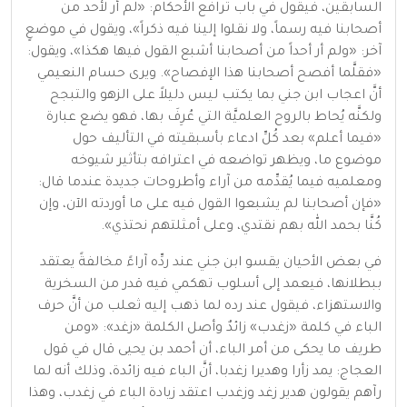
السابقين، فيقول في باب ترافع الأحكام: «لم أر لأحد من
أصحابنا فيه رسماً، ولا نقلوا إلينا فيه ذكراً»، ويقول في موضعٍ
آخر: «ولم أر أحداً من أصحابنا أشبع القول فيها هكذا»، ويقول:
«فقلَّما أفصح أصحابنا هذا الإفصاح». ويرى حسام النعيمي
أنَّ اعجاب ابن جني بما يكتب ليس دليلاً على الزهو والتبجح
ولكنَّه يُحاط بالروح العلميَّة التي عُرِفَ بها، فهو يضع عبارة
«فيما أعلم» بعد كُلِّ ادعاء بأسبقيته في التأليف حول
موضوع ما، ويظهر تواضعه في اعترافه بتأثير شيوخه
ومعلميه فيما يُقدِّمه من آراء وأطروحات جديدة عندما قال:
«فإن أصحابنا لم يشبعوا القول فيه على ما أوردته الآن، وإن
كُنَّا بحمد الله بهم نقتدي، وعلى أمثلتهم نحتذي».
في بعض الأحيان يقسو ابن جني عند ردِّه آراءً مخالفةً يعتقد
ببطلانها، فيعمد إلى أسلوب تهكمي فيه قدر من السخرية
والاستهزاء، فيقول عند رده لما ذهب إليه ثعلب من أنَّ حرف
الباء في كلمة «زغدب» زائدٌ وأصل الكلمة «زغد»: «ومن
طريف ما يحكى من أمر الباء، أن أحمد بن يحيى قال في قول
العجاج: يمد زأرا وهديرا زغدبا، أنَّ الباء فيه زائدة، وذلك أنه لما
رآهم يقولون هدير زغد وزغدب اعتقد زيادة الباء في زغدب، وهذا