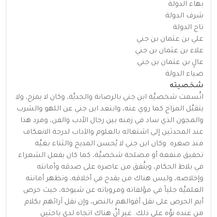
بهاء الدولة
شرف الدولة
تاج الدولة
علي بن عثمان بن جني
علاء بن عثمان بن جني
عالٍ بن عثمان بن جني
ضياء الدولة
شخصيته
اتَّسمت شخصيَّة ابن جني بالرصانة والجديَّة، وكان لا يمزح، ولا
يتقبَّل المزاح كما روي عنه، وابتعد ابن جني عن اللهو والشرب
والمجون الذي ساد في زمنه بين رجال الأدب والفن، ومرد هذا
عند المحدثين إلى اشتغاله بالعلوم والآداب لدرجة الانعكاف
منذ صغره. وكان ابن جني لا يُحسن المديح والثناء بغيَّة
تحقيق منفعة أو مصلحة شخصيَّة، كما كان يفعل الشعراء
في بلاط الحكام، ويتَّفق من عاصره على صدقه وأمانته
وإخلاصه، وليس هناك من يقدح في أخلاقه، وتظهر أمانته
العلميَّة جلياً في مؤلفاته ومروياته عن شيوخه، حيث حرص
أيم الحرص على نقل أقوالهم بالنص، وإن نقل آرائهم بكلام
من عنده نوَّه على ذلك. غير أنَّ هناك اتجاه لدى باحثين