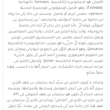
الأصلي هو «جينايوس» (باللاتينية: Gennaius، باليونانية:
Γενναιος)، وهو الأصل الإيتمولوجي للإنجليزية الحديثة
«genius»، بمعنى كريم أو فاضل، ويستند في ذلك إلى ما رواه
ابن ماكولا في كتابه "المؤتلف والمختلف" عن إسماعيل بن
المؤمَّل قوله أنَّ: «أبا الفتح كان يذكر أنَّ أباه كان فاضلاً
بالرومية». وأخذ برأيه الكثير من الكتاب والباحثين المعاصرين.
وينقل محمد أسعد طلس عن المستشرق الفرنسي لويس
ماسينيون قوله أنَّ «جِنِّي» هو تعريب «جانواريوس» (باللاتينية:
Januarius)، وهو الشهر الأوَّل من التقويم اليولياني ويقابل يناير
من التقويم الغريغوري. ويقترح أحمد أمين أن يكون «جِنِّي»
تعريب لاسم «جونا» (باللاتينية: Jonah). ويُخطِئ الكثير في
قراءة اسمه بالياء المُشدَّدة، على اعتبار أنَّها ياء النسب، وهذا
خطأ شائع.
وكذلك لا يُعرَف الكثير عن سيِّد أبيه سليمان بن فهد الأزدي،
سوى أنَّه كان من أعيان الموصل وسادتها وأشرافها، ويشتبه
محمد النجار أنَّ يكون هو سليمان بن فهد المتوفى في 411
الذي ذكره ابن الأثير في "الكامل"، ويذكر ابن الأثير أنَّ سليمان بن
فهد هذا كان كاتباً عند أبي إسحاق الصابي في بغداد، ثُمَّ انتقل