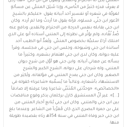
المتنبِّي يكنُّ له الاحترام والتقدير، ويقول في ابن جني: «هذا رجلٌ
لا يعرِفُ قدرَه كثيرٌ من النَّاس»، وإذا سُئِلَ المتنبَّي عن مسألةٍ
لغويَّة في شعره أو تفسير أحد أبياته يقول: «عليكم بالشيخ
الأعور ابن جنِّي، فسلوه، فإنَّه يقول ما أردتُ وما لم أرد». وكان
ابن جني يقابله بنفس الدرجة من الاحترام والتقدير، ودافع عنه
ضُدَّ نُقَّاده، ولم يؤثِّر في نظرته إلى المتنبي أستاذه أبو علي الذي
امتلك آراءً سلبيَّة بخصوص المتنبِّي. ويُعدُّ أبو الطيب أحد
أساتذة ابن جني وشيوخه، وجلس ابن جني في مجلسه، وقرأ
عليه ديوانه، وكان لدى ابن جني اهتمام بشعره، وكثيراً ما
يسأله عن معاني أبياته. وابن جني هو أوَّل من شرح ديوان
المتنبي، وله شرحان على ديوانه، الشرح الكبير والشرح
الصغير. وكان ابن جني يمدح المتنبي في مؤلفاته، ويُكثِر من
الاستشهاد بأشعاره، وغالباً ما يُسمِّيه «شاعرنا» كقوله في
«الخصائص»: «وحدَّثنِي المُتَنَبِّي شاعرنا وما عرفته إلا صادقاً
[...]». غير أنَّ المستشرق كارل بركلمان يذكر وقوع مناقضات
بين ابن جني والمتنبي. وكان ابن جني يُتابع أخبار المتنبي من
علي بن حمزة البصري الذي كان مُقرَّباً من الشاعر. وعندما بلغ
ابن جني خبر وفاة المتنبي في سنة 354هـ رثاه بقصيدة طويلة
منها: