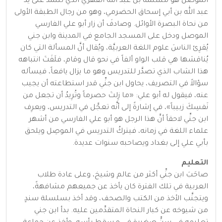
الموصل هو مسلمة بن عبد الله الفهري الذي تتلمذ على يد
عبد الله بن أبي إسحاق الحضرمي، وهو من رجال الطبقة الأولى
من نحاة البصرة الأوائل. وصادفَ أن زار أبو علي الفارسي
الموصل ودخل على المسجد الجامع في المدينة وابن جني
يُقرِئ الناسَ علوم اللغة العربيَّة، ويُقال أنَّ المسألة التي كان
يُناقشها هي قلب الواو ألفاً في نحو قال وقام، فلَفَتَ انتباهه
هذا الشاب الذي تصدَّر للتدريس وهو ما يزال يافعاً، فيسأله
سؤالاً في التصريف، يحاول ابن جنِّي قدر استطاعته أن يجيب
عنه، فيقول له أبو علي: «ما زِلتَ حصرماً وتُرِيدُ أن تجعل من
نَفسِكَ زبيباً»، في إشارةً إلى أنَّه تعجَّل في التدريس، ويعرِف
ابن جنِّي لاحقاً أنَّ هذا الرجل هو أبو علي الفارسي من أشهر
علماء اللغة في زمانه، فيتركُ التدريس في الموصِل ويلحق
بأبي علي إلى بغداد ويصاحبه سنوات عديدة.
التعليم
صاحَبَ ابن جنِّي أكثر من عالم وشيخ، وعلى عادة طلاب
العربية في تلك الفترة كان يأخذ عن جميعهم مشافهةً،
ويتجنَّب الأخذ من الكتب والصحف، وقد أخذ بسلسلة سندٍ
من شيوخه عن كبار النحاة المتقدِّمين عليه. بدأ ابن جني