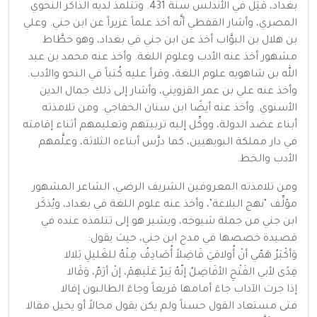
بغداد، قُتِل في الأندلس سنة 431. وتتلمذ لديه الذاكر النحوي
المصري، وأشار القفطي أنَّه أخذ علماً غزيراً عن ابن جني. وعلي
بن هلال بن البوَّاب أخذ عن ابن جني في بغداد، وهو خطَّاط
مشهور أخذ عنه الأدب وعلوم اللغة. وأخذ عنه محمد بن عبد
الله بن شاهويه علوم اللغة، وقرأ عليه كُتباً في النحو والأدب.
وأخذ عنه علي بن عمر القزويني، وأشار إلى ذلك جمال الدين
الأسنوي. وأخذ عنه أيضًا ابن سنان الخفاجي. ومن تلامذته
أبناء عضد الدولة، ووكِّل إليه تربيتهم وتعليمهم أثناء إقامته
في دار مملكة البويهيين، كما درَّس أبناءه الثلاثة، وعلَّمهم
الأدب والخط.
ومن تلامذته المعروفين الشريف الرضي، الشاعر المشهور
مؤلِّف "نهج البلاغة"، وأخذ عنه علوم اللغة في بغداد، ويُذكَر
ابن جني من جملة شيوخه، ويشير هو إلى تتلمذه عنده في
قصيدة خصصها في مدح ابن جني، حيث يقول:
وَأكْبَرُ هَمّي أنْ أُولاقيَ فَاضِلاً أُصَادِفُ مِنْهُ للغَليلِ بَلالا
فِدًى لأبي الفَتْحِ الأفَاضِلُ إنّهُ يَبرّ عَلَيهِمْ، إنْ أرَمّ، وَقَالا
إذا جرت الآداب جاءَ أمامها قريعاً وجاءَ الطالبون إفالا
فتى مستعاد القول حسناً ولم يكن يقول محالاً أو يحيل مقالا