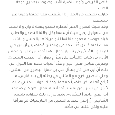
غاض القريض وأودت نضرة الأدب وصوحت بعد ري دوحة
الكتب
مازلت تصحب في الجلى إذا انشعبت قلبا جميعا وعزما غير
منشعب
وقد حلبت لعمري الدهر أشطره تمطو بهمة لا وان و لا نصب
من للهواجل يحيي ميت أرسمها بكل جائلة التصدير والحقب
قباء خوصاء محمود علالتها تنبو عريكتها بالحلس والقتب
هناك اعتقادٌ لدى كُتَّاب قُدامى وباحثين مُعاصرين أنَّ ابن جني
لم يلتقِ بالمُتنبِّي في شيراز، وقال بهذا أحمد بن علي بن معقل
الأزدي في كتابه «المآخذ على شُرَّاح ديوان أبي الطيب المتنبي».
ويعرض عباس هلني الجراخ عدَّة أسباب تدعم هذا القول، من
ذلك أنَّ ابن جني كان يسأل علي بن حمزة البصري عن المتنبي،
وعلي البصري خرج مع المتنبي في رحلته إلى بلاد فارس، ما
يُرجِّح أنَّه لم يكن حاضراً معهما، وكذلك جواب المتنبي عندما
سُئِل في شيراز عن تفسير أحد أبياته، فقال: «لو كان صديقنا
أبو الفتح حاضراً لفسَّره»، ويُضاف إلى ذلك شهادة تلميذه
الثمانيني أنَّ إحدى قصائد المتنبي من الفارسيات لم يقرأها
عليه ولكن نقلها من خطِّه.