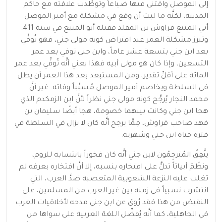
إلى الموصل واقتنى فيها ضياعاً وتوطَّدت علاقته مع حاكم
المدينة، لكنَّه ما لبث أن وقع في مشكلة مع أمير الموصل
أبي المنيع قراوش بن المقلد فقتله أبو المنيع في سنة 411.
وتبرز مشكلة العمر عند افتراض كونه مولى جني، فهو تُوفِّي
بعد ابن جني بتسعة عشر عاماً، وابن جني توفي بعد عمر
التسعين، وإذا كان هو مولى أبيه فهذا يعني أنَّه تُوفِّي بعد عمر
المائة على أقلِّ تقدير، ومن المستبعد بعد هذا العمر أن يظل
في السلطة ويخاصم أمير الموصل مُسبِّباً وفاته. غير أنَّ
محمد النجار يُرجِّح كونه مولى جني نظراً لأنَّ ابن الزمكدم الذي
هجا ابن جني وكانت بينهما خصومة، هجا أيضًا سليمان بن
فهد صاحب قراوش، مِمَّا يرجح أنَّه كان لا يزال في السلطة في
فترة حياة ابن جني وشهرته.
يتَّفِقُ المُترجِمُون لابن جني أنَّه كان فخوراً بانتسابه للروم،
ونظَمَ أبياتاً تدلُّ على افتخاره بنسبه، إلا أنَّ افتخاره بعرقه لم
تغلب عليه النزعة الشعوبية المتعصبة ضدَّ العرب، التي
انتشرت نسبياً في زمنه بين غير العرب من المسلمين، على
النقيض من هذا فقد رُويَ عن ابن جني مدحه لأخلاقيات العرب
في الجاهلية، كما أنَّه يُفضِّل اللغة العربية على سواها من