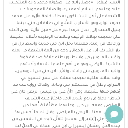
البيت، فيقول: «وصلى الله على صفوته محمد وآله المنتجبين
عليه وعليهم السلام أجمعين»، والصلاة المعهودة عند
الشيعة على أهل البيت تكون بعطف كلمة «آل» على محمد
بحرف الواو، وهو الأسلوب المتَّبع في صلاة ابن جني، بينما
يميل السنة إلى إدخال حرف الجر «على» قبل «آل». ومن الأدلة
على تشيعه صِلاته الوثيقة وعلاقاته الوطيدة بأعلام الشيعة
ورجالها في زمنه، فعندما دخل ابن جني مدينة واسط نزل في
دار الشريف أبي علي الجواني، وهو من أئمة الشيعة في زمنه
ونقيب العلويين في واسط، وربطته علاقة صداقة قوية
بالشريف الرضي، وهو من أهم علماء الشيعة وأدبائهم
ونقيب العلويين حتى وفاته، وتقرَّب ابن جني من البويهيين،
وهم سلالة ملكية شيعية عملت على نشر التشيع في
العراق، وظلَّ في صحبتهم حتى وفاته. وهناك رواية عنه قد
يُفهم منها تشيعه، وهي «أنَّ علي بن عيسى الربعي كان على
شاطئ دجلة في يومٍ شديد الحر، فاجتاز عليه الشريف
المرتضى ومعه ابن جني، وعليهما مظلَّة تظلُّهما من
الشمس. فهتف الربعي بالمرتضى، وقال له: ما أحسن هذا
التشيُّع! علي [يُشِير إلى نفسه] تتقلَّى كبده في الشمس من
شِدَّة الحرِّ، وعثمان [يشير إلى ابن جني] عندك في الظلِّ لئلا