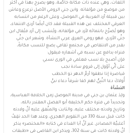
اللغات، وهي عنده ذات مكانة خاصَّة، وهو يصرح بهذا في أكثر
من موضع من مؤلفاته. وابن جني الرومي الأصل ترعرع وعاش
بين قبيلة أزد العربية في الموصل، وعلى الرغم من انتسابه
العرقي المختلف عن هذه القبيلة فقد كان أيضًا أزدي الانتماء،
وهو يُصرِّح بانتمائه لأزد في مؤلفاته، ويُنسَب إلى أزد فيُقال ابن
جنِّي الأزدي. فهو رومي العرق عربي النشأة. وشعر ابن جنِّي
بقدر من الانتقاص في مجتمع ثقافي يضع للنسب مكانةً،
فنراه يدافع عن نسبه في أشعاره فيقول:
فإن أصبح بلا نسب فعلمي في الورى نسبي
على أنِّي أؤول إلى قرومٍ سادة نجب
قياصرة إذا نطقوا أرمَّ الدهر ذو الخطب
أُولاكَ دعا النَّبِيُّ لهم كفا شرفاً دعاء نبيٍّ
النشأة
ولِدَ عثمان بن جني في مدينة الموصل زمن الخلافة العباسية،
وتحديداً في فترة حكم الخليفة أبو الفضل المقتدر بالله،
وتاريخ ولادته مختلف عليه، والثابت والمتَّفق عليه أنَّ ولادته
كانت قبل سنة 330 من التقويم الهجري، وعند هذا الحد تقِفُ
أغلبيَّة المصادر، غير أنَّ أبا الفداء في كتابه «المختصر» يذكر
أنَّ ولادته كانت في سنة 302، ويذكر ابن القاضي في «طبقات