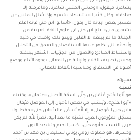
الصغير. كان ابن جني يثني دوما على المتنبي ويعبر عنه
بشاعرنا فيقول: «وحدثني المتنبي شاعرنا، وماعرفته إلا
صادقا». وكان كثير الاستشهاد بشعره وإذا سُئل المتنبي عن
تفسير بعض ابياته كان يقول: «أسالوا ابن جني فإنه اعلم
بشعري مني». بلغ ابن جني في علوم اللغة العربية من
الجلالة ما لم يبلغه الا القليل ويبدو ذلك واضحا في كتبه
وأبحاثه التي يظهر عليها الاستقصاء والتعمق في التحليل،
واستنباط المبادئ والأصول من الجزئيات. اشتهر ببلاغته
وحسن تصريف الكلام والإبانة عن المعاني بوجوه الأداء ووضع
أصولا في الاشتقاق ومناسبة الألفاظ للمعاني.
سيرته
نسبه
هو أَبُو الفَتح عُثمَان بِن جِنِّي، اسمُهُ الأصلي «عثمان»، وكنيته
«أبو الفتح»، ويُنسَب في بعض الأحيان إلى الموصل فيُقال
«ابن جني المُوصِلي»، إلا أنَّه يُسمَّى غالباً «ابن جني» فقط. ولا
يسجِّل المؤرخون العرب نَسَبَه ما بعد أبيه، نظراً لأنَّه لم يكن
عربي النسب، فأبوه جنِّي، بكسر الجيم وتشديد النون
وكسرها، هو مملوك رومي يوناني لسليمان بن فهد بن أحمد