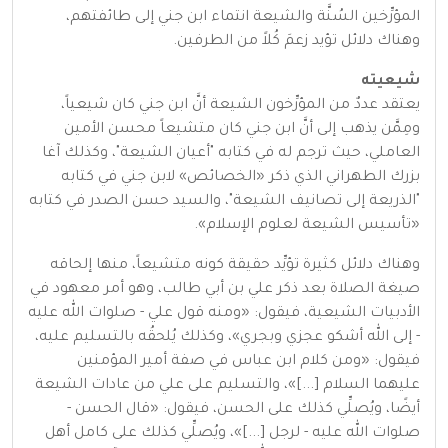
المؤرِّخين السُنَّة والشيعة انتماء ابن جني إلى طائفتهم،
وهناك دلائل تؤيد زعمَ كُلاً من الطرفين.
شيعيته
يعتقد عددٌ من المؤرِّخون الشيعة أنَّ ابن جني كان شيعياً،
ومِمَّن يذهب إلى أنَّ ابن جني كان متشيعاً محسن الأمين
العاملي، حيث ترجم له في كتابه "أعيان الشيعة"، وكذلك آغا
بزرك الطهراني الذي ذكر «الخصائص» لابن جني في كتابه
"الذريعة إلى تصانيف الشيعة"، والسيد حسن الصدر في كتابه
«تأسيس الشيعة لعلوم الإسلام».
وهناك دلائل كثيرة تؤيِّد حقيقة كونه متشيعاً، منها إلحاقه
صيغة الصلاة بعد ذكر علي بن أبي طالب، وهو أمر معهود في
الأدبيات الشيعية، فيقول: «ومنه قول علي - صلوات الله عليه
- إلى الله أشكو عجزي وبجري»، وكذلك يُلحقُه بالتسليم عليه،
فيقول: «ومن كلام ابن عباس في صفة أمير المؤمنين
عليهما السلام [...]»، والتسليم على علي من عادات الشيعة
أيضًا، ويُصلِّي كذلك على الحسن، فيقول: «قال الحسن -
صلوات الله عليه - لرجل [...]»، ويُصلِّي كذلك على كامل أهل