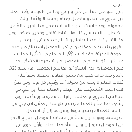
الأولى
وفي الموصل نشأ ابن جنِّي وترعرع وعاش طفولته وأخذ العلم
عن شيوخ مدينته، وتفاصيل صِباه وحياته الأوليَّة لا زالت
مجهولة. وقد عاشت الدولة العباسية في هذا القرن حالةً من
الاضطراب السياسي قابلها نشاط ثقافي وفكري ضخم، وفي
هذا القرن فاق عدد العلماء والأدباء عددهم في غيره من
القرون بنسبة ملحوظة، ولم تكن الموصل استثناءً من هذه
الموجة الفكريَّة، فقد كانت تَؤُمُّ بالعلماء في شتَّى المجالات،
وانتشرت دُوَر العلم في الموصل كان أشهرها المُسَمَّى «دار
علم الموصل» الذي أنشأه أبو القاسم الموصِلِي في سنة 323،
وأودع فيه خزانة كتبٍ من جميع العلوم، وجعله وقفاً على
طُلاب العلم لا يُمنَع من دخوله أحد ويُفتَح كُلَّ يوم. وفي ظُلِّ
هذه البيئة المُشجِّعة على العِلم والتعلُّم نشأ ابن جنِّي في
مجالس الشيوخ والعلماء، وازدادت معرفته يوماً بعد يوم،
وشُغِف خاصةً باللغة العربية وعلومها، وتعمَّق ابن جني في
دراسة اللغة العربية ونحوها وصرفها إلى أن اشتغل
بتدريسها وهو لا يزال شاباً في مساجد الموصل. وتاريخ النحو
في الموصل يعود إلى زمن نشأة هذا العلم، وأوَّل نحوي في