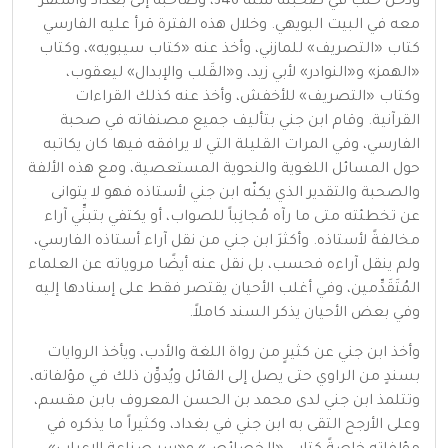
ودخل حلب في صحبته سنة 346، وصاحبه إلى بغداد واستقرَّ
معه في البيت البويهي. وخلال هذه الفترة قرأ عليه الفارسي
كتاب «التصريف» للمازني، وأخذ عنه «كتاب سيبويه»، وكتاب
«الهمز» و«النوادر» لأبي زيد، و«القَلب والإبدال» ليعقوب،
وكتاب «التصريف» للأخفش، وأخذ عنه كذلك القراءات
القرآنية. وقام ابن جني بتأليف جميع مصنفاته في صحبة
الفارسي، وفي المرات القليلة التي لا يرافقه فيها كان يكاتبه
حول المسائل اللغوية والنحوية المستعصية، ومع هذه الألفة
والصحبة والتقدير الذي يكنّه ابن جني لأستاذه فهو لا يتوانى
عن تخطئته متى ما رآه مُجانِباً للصواب، أو يكتفي بتبنِّي آراء
مخالفةً لأستاذه. وأكثرَ ابن جني من نقل آراء أستاذه الفارسي،
ولم ينقل آراءه فحسب، بل نقل عنه أيضًا مروياته عن العلماء
المُتَقَدِّمين، وفي أغلب الأحيان يقتصر فقط على إسنادها إليه
وفي بعض الأحيان يذكر السند كاملاً.
وأخذ ابن جني عن كثيرٍ من رواة اللغة والأدب، ويأخذ الروايات
بسندٍ من الراوي حتى يصل إلى القائل ويُدوِّن ذلك في مؤلفاته،
وتتلمذ ابن جني لدى محمد بن الحسن المعروف بابن مقسم،
وعلى الأرجح التقى به ابن جني في بغداد، وكثيراً ما يذكره في