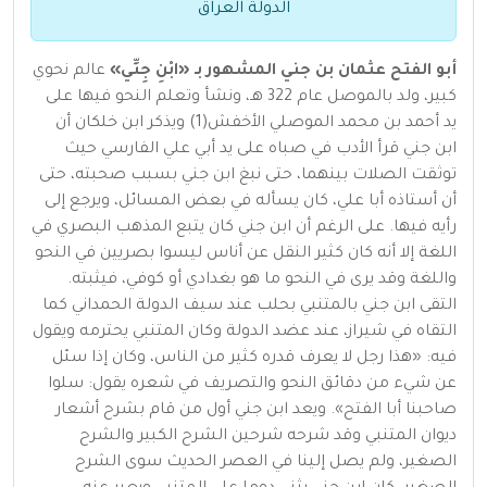
الدولة العراق
أبو الفتح عثمان بن جني المشهور بـ «ابْنِ جِنِّي»
عالم نحوي
كبير، ولد بالموصل عام 322 هـ، ونشأ وتعلم النحو فيها على
يد أحمد بن محمد الموصلي الأخفش(1) ويذكر ابن خلكان أن
ابن جني قرأ الأدب في صباه على يد أبي علي الفارسي حيث
توثقت الصلات بينهما، حتى نبغ ابن جني بسبب صحبته، حتى
أن أستاذه أبا علي، كان يسأله في بعض المسائل، ويرجع إلى
رأيه فيها. على الرغم أن ابن جني كان يتبع المذهب البصري في
اللغة إلا أنه كان كثير النقل عن أناس ليسوا بصريين في النحو
واللغة وقد يرى في النحو ما هو بغدادي أو كوفي، فيثبته.
التقى ابن جني بالمتنبي بحلب عند سيف الدولة الحمداني كما
التقاه في شيراز، عند عضد الدولة وكان المتنبي يحترمه ويقول
فيه: «هذا رجل لا يعرف قدره كثير من الناس، وكان إذا سئل
عن شيء من دقائق النحو والتصريف في شعره يقول: سلوا
صاحبنا أبا الفتح». ويعد ابن جني أول من قام بشرح أشعار
ديوان المتنبي وقد شرحه شرحين الشرح الكبير والشرح
الصغير، ولم يصل إلينا في العصر الحديث سوى الشرح