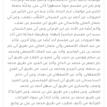
مؤلفاته خاصةً كتابي «الخصائص» و«سر صناعة الإعراب»،
ولم يكن ابن مقسم نحوياً مشهوراً كأبي علي، ولكنَّه يحفظ
الكثير من مؤلفات كبار النحاة، فأخذ منه ابن جني الكثير من
المرويات عن أحمد بن يحيى الشيباني المُلَقَّب بثعلب، وعن أبي
عثمان المازني والكسائي من طريق ابن مقسم عن ثعلب،
وأكثر أيضًا من الأخذ عن ابن الإعرابي وعن أبي عمر الشيباني
بسند ابن مقسم مباشرةً إليهما. وبطريقة مماثلة للتي أخذ
بها المرويات عن ابن مقسم أخذ أيضًا عن رواةٍ آخرين، فأخذ
عن عبد الملك الأصمعي وأبي عثمان المازني من طريق أبي بكر
محمد بن علي القاسم، وأخذ عن عبد الملك الأصمعي ومحمد
بن سلام ويونس بن حبيب وأبي عمرو بن العلاء من طريق أبي
بكر جعفر بن محمد بن الحاج، وأخذ عن المبرد من طريق محمد
بن سلمة، وعن اليزيدي ومحمد بن حبيب من طريق أبي الفرج
الأصفهاني، وأخذ عن الأصفهاني في بغداد، وعن أبي حاتم
السجستاني من طريق أبي إسحاق الفرمسيني، وعن المبرد
وثعلب والسكري من طريق أبي سهل أحمد بن محمد
القطان، وعن قطرب من طريق علي بن محمد، وعن الفراء[؟]
من طريق محمد بن محمد، وأخذ كتاباً في شواذ القراءات
القرآنية من تأليف قطرب من طريق محمد بن علي بن وكيع.