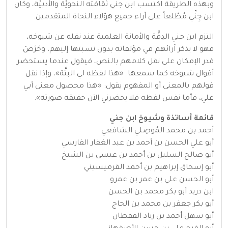
وبهذه الطريقة اكتسب ابن جني ثقافته النحويَّة والأدبيَّة، وكان
ابن جِنِّي مُطّلعاً على آراء جميع هؤلاء النحاة المتقدمين.
التزم ابن جني الدِقَّة والأمانة العلمية عند نقله عن شيوخه،
فهو لا يذكر آرائهم في مؤلفاته بدون نسبتها إليهم، وحَرَصَ
قدر الإمكان على نقل كلامهم بالنص، فيقول عندما يستحضر
أقوال شيوخه كما سمعها: «هذا لفظه لي البتَّة»، وإذا نقل
قولهم بالمعنى أو المفهوم يقول: «هذا محصول معنى أبي
علي، فأما نفس لفظه فلا يحضرني الآن حقيقة صورته».
قائمة أساتذة وشيوخ ابن جني
أحمد بن محمد المُوصِلي الشافعي
أبو علي الحسن بن أحمد بن عبد الغفار الفارسي
أبو صالح السليل بن أحمد بن عيسى بن الشيخ
أبو إسحاق إبراهيم بن أحمد القرميسيني
أبو الحسن علي بن عمر بن عمرو
ابن دريد أبو بكر محمد بن الحسن
أبو بكر جعفر بن محمد بن الحاج
أبو سهل أحمد بن زياد القفطان