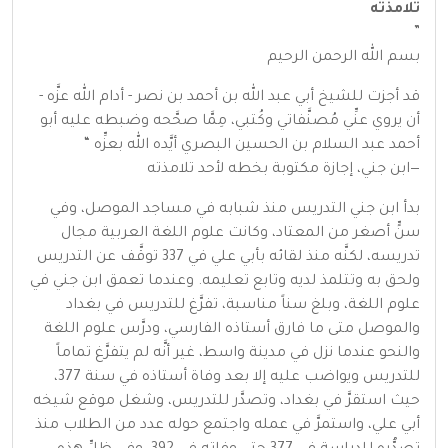
تلامذته
”
بسم الله الرحمن الرحيم
قد أجزت للشيخ أبي عبد الله بن أحمد بن نصر - أدام الله عزَّه -
أن يروي عنِّي مُصنَّفاتي وكُتبي، مِمَّا صحَّحه وضبطه عليه أبو
أحمد عبد السلام بن الحسين البصري أيَّده الله بعزِّه “
—ابن جني، إجازة مكتوبة بخطه لأحد تلامذته
بدأ ابن جني التدريس منذ شبابه في مساجد الموصل، وفي
سنٍّ أصغر من المعتاد، وكانت علوم اللغة العربية مجال
تدريسه، لكنَّه منذ لقائه بأبي علي في 337 توقَّف عن التدريس
ولحق به وتتلمذ لديه وتابع تعليمه. وعندما تعمق ابن جني في
علوم اللغة، وبلغ سناً مناسبة، تفرَّغ للتدريس في بغداد
والموصل متى ما فارق أستاذه الفارسي، ودرَّس علوم اللغة
والنحو عندما نزل في مدينة واسط، غير أنَّه لم يتفرَّغ تماماً
للتدريس ويواضب عليه إلا بعد وفاة أستاذه في سنة 377،
حيث استقرَّ في بغداد، وتصدَّر للتدريس، وشغل موقع شيخه
أبي علي، واستمرَّ في عمله واجتمع حوله عدد من الطلاب منذ