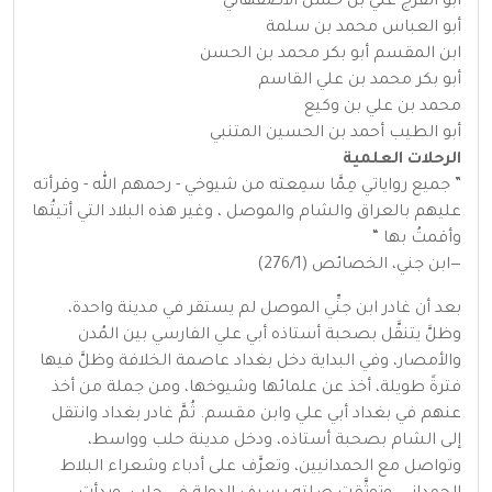
أبو الفرج علي بن حسن الأصفهاني
أبو العباس محمد بن سلمة
ابن المقسم أبو بكر محمد بن الحسن
أبو بكر محمد بن علي القاسم
محمد بن علي بن وكيع
أبو الطيب أحمد بن الحسين المتنبي
الرحلات العلمية
” جميع رواياتي مِمَّا سمِعته من شيوخي - رحمهم الله - وقرأته
عليهم بالعراق والشام والموصل ، وغير هذه البلاد التي أتيتُها
وأقمتُ بها “
—ابن جني‏،‏ الخصائص (276/1)
بعد أن غادر ابن جنِّي الموصل لم يستقر في مدينة واحدة،
وظلَّ يتنقَّل بصحبة أستاذه أبي علي الفارسي بين المُدن
والأمصار، وفي البداية دخل بغداد عاصمة الخلافة وظلَّ فيها
فترةً طويلة، أخذ عن علمائها وشيوخها، ومن جملة من أخذ
عنهم في بغداد أبي علي وابن مقسم. ثُمَّ غادر بغداد وانتقل
إلى الشام بصحبة أستاذه، ودخل مدينة حلب وواسط،
وتواصل مع الحمدانيين، وتعرَّف على أدباء وشعراء البلاط