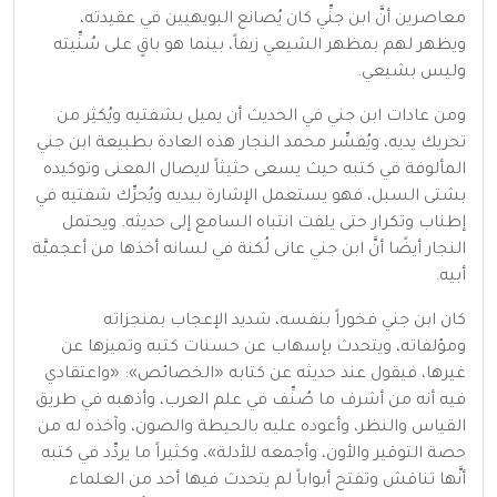
معاصرين أنَّ ابن جنِّي كان يُصانع البويهيين في عقيدته،
ويظهر لهم بمظهر الشيعي زيفاً، بينما هو باقٍ على سُنِّيته
وليس بشيعي.
ومن عادات ابن جني في الحديث أن يميل بشفتيه ويُكثِر من
تحريك يديه، ويُفسِّر محمد النجار هذه العادة بطبيعة ابن جني
المألوفة في كتبه حيث يسعى حثيثاً لايصال المعنى وتوكيده
بشتى السبل، فهو يستعمل الإشارة بيديه ويُحرِّك شفتيه في
إطناب وتكرار حتى يلفت انتباه السامع إلى حديثه. ويحتمل
النجار أيضًا أنَّ ابن جني عانى لُكنة في لسانه أخذها من أعجميَّة
أبيه.
كان ابن جني فخوراً بنفسه، شديد الإعجاب بمنجزاته
ومؤلفاته، ويتحدث بإسهاب عن حسنات كتبه وتميزها عن
غيرها، فيقول عند حديثه عن كتابه «الخصائص»: «واعتقادي
فيه أنه من أشرف ما صُنِّف في علم العرب، وأذهبه في طريق
القياس والنظر، وأعوده عليه بالحيطة والصون، وآخذه له من
حصة التوقير والأون، وأجمعه للأدلة»، وكثيراً ما يردِّد في كتبه
أنَّها تناقش وتفتح أبواباً لم يتحدث فيها أحد من العلماء