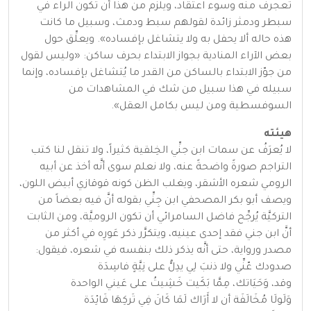
تعجرف منه وسوء اعتقاد، ويلزم من هذا أن تكون الراء في
سبطر ودمثر زائدة لقولهم سبط ودمث، وسبيل ما كانت
هذه حاله ألا يحفل به ولا يتشاغل بإفساده». ويعلِّق حول
بعض الآراء المنادية بجواز الابتداء بحرف ساكن: «وليس لقول
من جوّز الابتداء بالساكن من القدر ما يُتشاغل بإفساده، وإنما
سبيله في هذا سبيل من شك في المشاهدات من
السوفسطية ومن ليس بكامل العقل».
هيئته
لا يُعرَفُ عن سمات ابن جنِّي الخِلقية كثيراً، ولا تنقل لنا كتب
التراجم صورةً واضحةً عنه، ولا نعلم سوى أنَّه أخذ عن أبيه
الرومي شعره الأشقر، ويغلب الظن كونه قوقازي أبيض اللون،
ويصف أبو بكر المصحفي ابن جِنِّي بقوله أنَّ فيه بعضاً من
التركيَّة يُرجِّح فاضل السامرائي أن تكون الروميَّة، ومن الثابت
أنَّ ابن جني فقد إحدى عينيه، ويتكرَّر ذكر عَورِه في أكثر من
مصدر ورواية، حتى أنَّه يذكر ذلك بنفسه في شعره، فيقول:
صدودك عّنِّي ولا ذنبَ لِي يدِلُّ على نِيَّةٍ فاسِدَة
وقد، وَحَيَاتك، مِمَّا بَكَيت خَشِيتُ على عَيني الواحدة
وَلَولَا مُخَالَفَة أن لا أَرَاك لَمَا كَانَ فِي تَركِهَا فَائِدَة