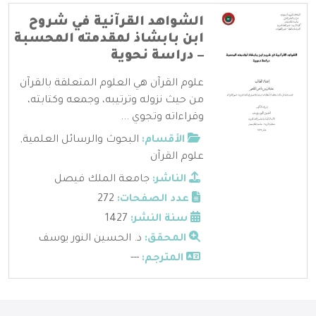
الشواهد القرآنية في شروح
ابن بابشاذ لمقدمته المحسبة
– دراسة نحوية
علوم القرآن هي العلوم المتعلقة بالقرآن
من حيث نزوله وترتيبه، وجمعه وكتابته،
وقراءاته وتجوي ...
الأقسام:
البحوث والرسائل العلمية
,
علوم القرآن
الناشر:
جامعة الملك فيصل
عدد الصفحات:
272
سنة النشر:
1427
المحقق:
د. الحسين النور يوسف
المترجم:
---