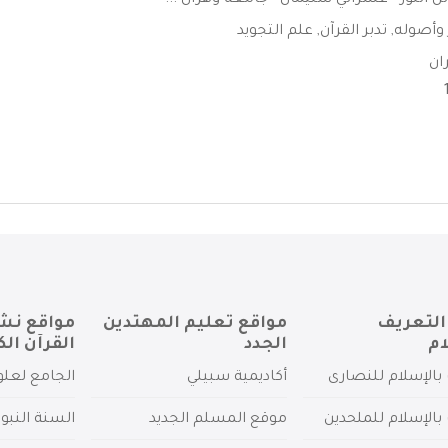
ل النور - عشراتي سليمان - جامعة وهران ...
 وأصوله
,
تدبر القرآن
,
علم التجويد
ان
التعريف
مواقع تعليم المهتدين
مواقع نش
ام
الجدد
القرآن الك
بالإسلام للنصارى
أكاديمية سبيلي
الجامع لعلو
بالإسلام للملحدين
موقع المسلم الجديد
السنة النبو