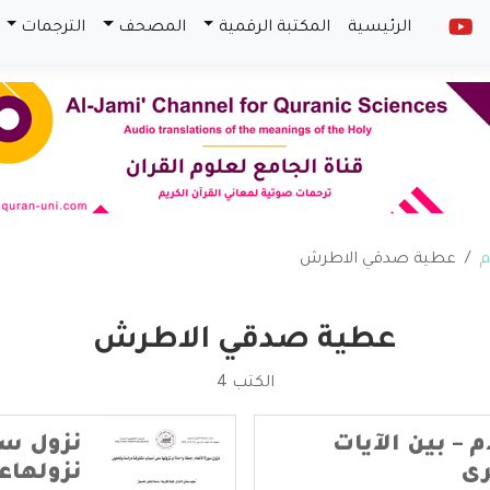
الرئيسية
المكتبة الرقمية
المصحف
الترجمات
م
عطية صدقي الاطرش
عطية صدقي الاطرش
الكتب 4
 – بين الآيات
نزول سو
رى
نزولهاع