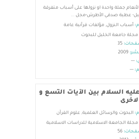
لأنعام جملة واحدة او نزولها على أسباب متفرقة
يل- عطية صدقي الأطرش-مجل ...
:
أسباب النزول
,
مؤلفات قرآنية عامة
مجلة جامعة الخليل للبحوث
فحات:
35
شر:
2009
:
---
:
---
يه السلام بين الآيات التسع و
لاخرى
:
البحوث والرسائل العلمية
,
علوم القرآن
مجلة الجامعة الاسلامية للدراسات الاسلامية
فحات:
56