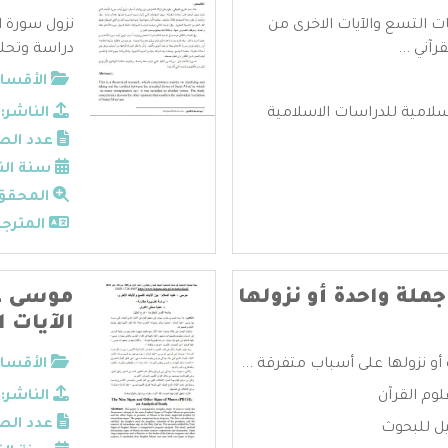
ات التسع والآيات الاخرى من
نزول سورة ا
آني ...
دراسة وتحل
الأقسام
سلامية للدراسات الاسلامية
الناشر:
عدد الص
سنة الن
المحقق
المترجم
ملة واحدة أو نزولها
موسى عل
الآيات ا
أو نزولها على أسباب متفرقة ...
الأقسام
لوم القرآن
الناشر:
عدد الص
ل للبحوث