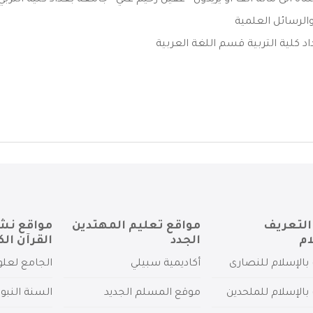
اه الى مائة الف او يزيدون - عقيل رحيم علي - جامعة بغداد كلية التربي .
الرسائل العلمية
د كلية التربية قسم اللغة العربية
التعريف
مواقع تعليم المهتدين
مواقع نش
ام
الجدد
القرآن الك
بالإسلام للنصارى
أكاديمية سبيلي
الجامع لعلو
بالإسلام للملحدين
موقع المسلم الجديد
السنة النبو