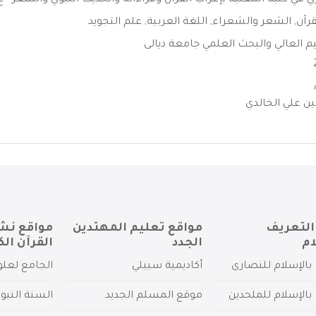
ري في كتبة المعنية بإعراب القرآن وقراءاته والحديث النبوي والشعر - ع 
قرآن
,
الشعر والشعراء
,
اللغة العربية
,
علم التجويد
ليم العالي والبحث العلمي جامعة ديالى
ن علي الخالدي
التعريف
مواقع تعليم المهتدين
مواقع نش
ام
الجدد
القرآن الك
بالإسلام للنصارى
أكاديمية سبيلي
الجامع لعلو
بالإسلام للملحدين
موقع المسلم الجديد
السنة النبو