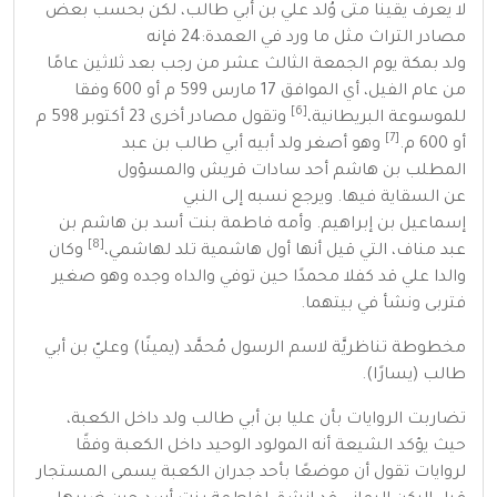
لا يعرف يقينا متى وُلد علي بن أبي طالب، لكن بحسب بعض
مصادر التراث مثل ما ورد في
العمدة:24
فإنه
ولد
بمكة
يوم
الجمعة
الثالث عشر من رجب
بعد ثلاثين عامًا
من
عام الفيل
، أي الموافق
17 مارس
599
م أو
600
وفقا
[6]
للموسوعة البريطانية،
وتقول مصادر أخرى
23 أكتوبر
598
م
[7]
أو
600
م.
وهو أصغر ولد أبيه
أبي طالب بن عبد
المطلب
بن
هاشم
أحد سادات
قريش
والمسؤول
عن
السقاية
فيها. ويرجع نسبه إلى
النبي
إسماعيل
بن
إبراهيم
. وأمه
فاطمة بنت أسد
بن
هاشم بن
[8]
عبد مناف
، التي قيل أنها أول
هاشمية
تلد
لهاشمي
،
وكان
والدا علي قد كفلا
محمدًا
حين توفي والداه وجده وهو صغير
فتربى ونشأ في بيتهما.
مخطوطة تناظريَّة
لاسم الرسول مُحمَّد (يمينًا) وعليّ بن أبي
طالب (يسارًا).
تضاربت الروايات بأن عليا بن أبي طالب ولد داخل
الكعبة
،
حيث يؤكد
الشيعة
أنه المولود الوحيد داخل
الكعبة
وفقًا
لروايات تقول أن موضعًا بأحد جدران
الكعبة
يسمى المستجار