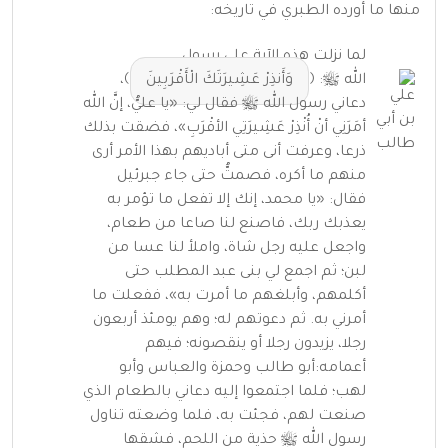
منها ما أورده
الطبري
في
تاريخه
:
لما نزلت هذه الآية على رسول
الله ﷺ: ﴿
وَأَنذِرْ عَشِيرَتَكَ الْأَقْرَبِينَ
﴾،
دعاني رسول الله ﷺ فقال لي:
«يا عليُّ، إنَّ الله
أمَرَنِي أنْ أُنْذِرْ عَشِيرَتِي الأقْرَبِ»
، فضقت بذلك
ذرعا، وعرفت أنى متى أباديهم بهذا الأمر أرى
منهم ما أكره، فصمتُّ حتى جاء جبرئيل
فقال:
«يا محمد، إنك إلا تفعل ما تؤمر به
يعذبك ربك، فاصنع لنا صاعا من طعام،
واجعل عليه رجل شاة، واملأ لنا عسا من
لبن؛ ثم اجمع لي بنى عبد المطلب حتى
أكلمهم، وأبلغهم ما أمرت به»
، ففعلت ما
أمرني به. ثم دعوتهم له؛ وهم يومئذ أربعون
رجلا، يزيدون رجلا أو ينقصونه؛ فيهم
أعمامه:أبو طالب وحمزة والعباس وأبو
لهب؛ فلما اجتمعوا إليه دعاني بالطعام الذي
صنعت لهم، فجئت به، فلما وضعته تناول
رسول الله ﷺ حذية من اللحم، فشقها