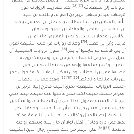
منهم، وفي روايات أخرى سبعة،
ويصل عددهم في بعض
[78]
[77]
الروايات إلى سبعمائة
كما تضاربت الروايات حول
هويتهم فيذكر منهم
الزبير بن العوام
،
وطلحة بن عبيد
الله
،
والعباس بن عبد المطلب
،
والفضل بن العباس
،
وخالد
بن سعيد بن العاص
،
والمقداد بن عمرو
،
وسلمان
الفارسي
،
وعمار بن ياسر
،
وأبو ذر الغفاري
،
والبراء بن
[79]
عازب
،
وأبي بن كعب
،
وهناك روايات في كتب الشيعة تقول
[68]
أن بني هاشم لم يبايعوا أبا بكر.
تقول الروايات الشيعية أن
منزل علي تعرض للاقتحام أكثر من مرة وتعرضت زوجته
للضرب وكسر ضلعها وإجهاض جنينها المحسن حين
عصرها عمر بن الخطاب، وفي بعض الروايات قنفذ مولى عمر-
[82]
[81]
[80]
بين باب منزلها والحائط،
وهدد عمر بن الخطاب
-حسب الروايات الشيعية- بحرق البيت فخرج إليه الزبير بن
العوام مستلا سيفه لكنه تعثر فأخذوا منه سيفه، بينما تنفي
الروايات السنية حصول هذا الأمر، وأن الصحابة كانوا متآلفين،
وذكر
سليم بن قيس
في كتابه أن عليا -حسب وجهة النظر
الشيعية- رُبط بالحبال وتكالب عليه الناس أثناء مقاومته
لمهاجمي داره وكاد أن يُقتل لولا أن حال بينه وبينهم زوجته
[84]
[83]
فاطمة.
على الرغم من ذلك يصحح رجال الدين الشيعة