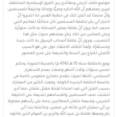
موضع خلاف تاريخي وعقائدي بين الفرق الإسلامية المختلفة،
فيرى بعضهم أن الله اختاره وصيًّا وإمامًا وخليفةً للمسلمين،
وأنّ محمدًا قد أعلن ذلك في
خطبة الغدير
، لذا اعتبروا أنّ
اختيار
أبي بكر
لخلافة المسلمين كان مخالفًا لتعاليم النبي
محمد، كما يرون أنّ علاقة بعض الصحابة به كانت متوتّرة.
وعلى العكس من ذلك ينكر بعضهم حدوث مثل هذا
التنصيب، ويرون أنّ علاقة أصحاب الرسول به كانت جيدة
ومستقرّة. ويُعدّ اختلاف الاعتقاد حول علي هو السبب
الأصلي
للنزاع بين السنة والشيعة
على مدى العصور.
بويع
بالخلافة
سنة
35 هـ
(
656
م)
بالمدينة المنورة
، وحكم
خمس سنوات وثلاث أشهر وصفت بعدم الاستقرار
السياسي، لكنها تميزت بتقدم حضاري ملموس خاصة في
عاصمة الخلافة الجديدة
الكوفة
. وقعت الكثير من المعارك
بسبب الفتن التي تعد امتدادا
لفتنة مقتل عثمان
، مما أدى
لتشتت صف المسلمين وانقسامهم لشيعة علي الخليفة
الشرعي، وشيعة عثمان المطالبين بدمه على رأسهم
معاوية
بن أبي سفيان
الذي قاتله في
صفين
،
وعائشة بنت أبي
بكر
ومعها
طلحة بن عبيد الله
والزبير بن العوام
الذين قاتلوه