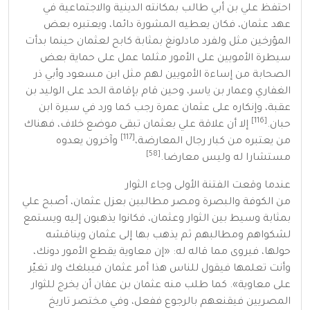
احتفظ علي بن أبي طالب بمكانته الدينية والاجتماعية في
عهد
عثمان
، فكان يعطيه المشورة دائما، ويعتبره بعض
المؤرخين مثل
ولفرد مادلونغ
بمثابة كابح لعثمان حينما بدأت
سيطرة الأمويين على الأمور مثلما عمل على حماية بعض
الصحابة من إساءة الأمويين لهم مثل
ابن مسعود
وأبي ذر
الغفاري
وعمار بن ياسر
، وحين قام بإقامة الحد على
الوليد بن
عقبة
، وإنكاره على عثمان
عمرة
رجب
كما ورد في سيرة
ابن
[116]
حبان
.
إلا أن علاقة علي بعثمان تبقى موضع خلاف، فهناك
[117]
من يعتبره من كبار رجال المعارضة،
وآخرون يعدوه
[58]
مستشارا له وليس معارضا.
عندما وقعت
الفتنة الأولى
وجاء الثوار
من
الكوفة
والبصرة
ومصر
مطالبين بعزل عثمان، أصبح علي
بمثابة وسيط بين الثوار وعثمان، فكانوا يذهبون إليه ويستمع
لشكواهم ومطالبهم ثم يذهب بها إلى عثمان ويناقشه
حولها، فيروى مما قاله له:
«
إن معاوية يقطع الأمور دونك،
وأنت تعلمها فيقول للناس هذا أمر عثمان فيبلغك ولا تغيّر
على معاوية
»
. كما طلب منه عثمان بن عفان أن يخرج للثوار
المصريين فيقنعهم بالرجوع ففعل، وفي
مختصر تاريخ