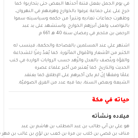
في
يوم الجمل
بفعل فتنة أحدثها البعض حتى يتحاربوا؛ كما
خرج على علي جماعة عرفوا
بالخوارج
وهزمهم في
النهروان
،
وظهرت جماعات تعاديه وتتبرأ من حكمه وسياسيته سموا
بالنواصب ولعل أبرزهم
الخوارج
. واستشهد على يد
عبد
الرحمن بن ملجم
في
رمضان
سنة
40 هـ
661
م.
اشتهر علي عند المسلمين بالفصاحة والحكمة، فينسب له
الكثير من
الأشعار
والأقوال المأثورة. كما يُعدّ رمزًا للشجاعة
والقوّة ويتّصف بالعدل والزُهد حسب الروايات الواردة في
كتب
الحديث
والتاريخ
. كما يُعتبر من أكبر
علماء
عصره
علمًا
وفقهًا
إنْ لم يكن أكبرهم على الإطلاق كما يعتقد
الشيعة وبعض السنة، بما فيه عدد من الفرق
الصوفيّة
.
حياته في مكة
ميلاده ونشأته
هو علي بن
أبي طالب
بن
عبد المطلب
بن
هاشم
بن
عبد
مناف
بن
قصي
بن
كلاب
بن
مرة
بن
كعب
بن
لؤي
بن
غالب
بن
فهر
ب