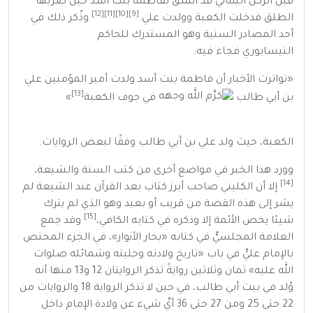
قبل
الركن اليماني
قد انشق
لفاطمة بنت أسد
حين ضربها
[12]
[11]
[10]
[9]
الطلق فدخلت
الكعبة
وولدت علي.
وذُكر ذلك في
أحد المصادر
السنية
وهو
المستدرك
للحاكم
النيسابوري
فجاء فيه:
«تواترت الأخبار أن فاطمة بنت أسد ولدت أمير المؤمنين علي
[13]
بن أبي طالب
في جوف الكعبة
»
الكعبة
، حيث ولد علي بن أبي طالب وفقًا لبعض الروايات.
وورد هذا الخبر في مواضع أخرى من كتب
السنة
والشيعة
،
[14]
إلا أن الكليني صاحب أبرز كتاب بعد القرآن عند الشيعة لم
يشر إلى هذه القصة من قريب أو بعيد وهو الذي لم يترك
[15]
شيئا يخص الأئمة إلا وذكره في كتابه الكافي،
وقد جمع
العلامة المجلسيُّ في كتابه «بحار الأنوار»، في الجزء المختص
بالإمام عليٍّ في باب «تاريخ ولادته وحليته وشمائله صلوات
الله عليه» ثمان وثلاثين روايةً تذكر الروايتان 12 و13 منها أنه
وُلد في بيت أبي طالب، في حين لا تذكر الرواية 18 والروايات من
22 حتى 25 ومن 27 حتى 36 أيِّ شيء عن ولادة الإمام داخل