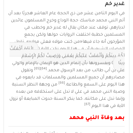
غدير خم
في اليوم
الثامن عشر من ذي الحجة
عام
العاشر هجريًا
بعد أن
أتم النبي محمد مناسك
حجة الوداع
وخرج المسلمون عائدين
لديارهم، توقف عند مكان يقال له غدير خم وخطب في
المسلمين خطبة اختلفت الروايات حولها ولكن يجمع
المؤرخون أنه جاء فيها
«
من كنت مولاه فعلي مولاه
»
. تقول
المصادر الشيعية أن في هذا اليوم نزلت الآية ﴿
الْيَوْمَ أَكْمَلْتُ
لَكُمْ دِينَكُمْ وَأَتْمَمْتُ عَلَيْكُمْ نِعْمَتِي وَرَضِيتُ لَكُمُ الْإِسْلاَمَ
دِينًا
﴾ ويفسرونها بأن إتمام الدين هو الإيمان بالإمام والولي
[65]
[64]
علي بن أبي طالب من بعد الرسول محمد.
وتقول
مصادرهم أن جميع المسلمين والمسلمات قد بايعوه في
[66]
هذا اليوم على السمع والطاعة.
من وجهة النظر السنية
وصية النبي محمد في علي لا تدل على استخلافه من بعده
وإنما تدل على مكانته، كما ينكر السنة حدوث المبايعة أو نزول
[67]
الآية في هذا اليوم.
بعد وفاة النبي محمد