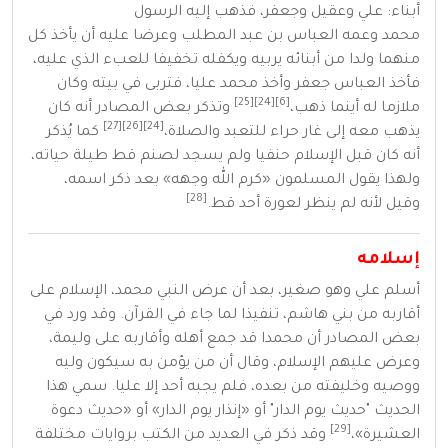
أبناء: علي
وعقيل
وجعفر
، فذهب إليه
الرسول
محمد
وعمه
العباس بن عبد المطلب
وعرضا عليه أن يأخذ كل
منهما ولدا من أبنائه يربيه ويكفله تخفيفا للعبء الذي عليه،
فأخذ
العباس
جعفر
وأخذ
محمد
عليا، فتربى في بيته وكان
[25]
[24]
[6]
ملازما له أينما ذهب،
وتذكر بعض المصادر أنه كان
[27]
[26]
[24]
يذهب معه إلى
غار حراء
للتعبد
والصلاة
،
كما يُذكر
أنه كان قبل
الإسلام
حنفيا
ولم يسجد
لصنم
قط طيلة حياته،
ولهذا يقول
المسلمون
«كرم الله وجهه» بعد ذكر اسمه،
[28]
وقيل لأنه لم ينظر لعورة أحد قط.
إسلامه
أسلم علي وهو صغير، بعد أن عرض النبي
محمد
،
الإسلام
على
أقاربه من بني هاشم، تنفيذا لما جاء في
القرآن
. وقد ورد في
بعض المصادر أن
محمدا
قد جمع أهله وأقاربه على وليمة،
وعرض عليهم
الإسلام
، وقال أن من يؤمن به سيكون وليه
ووصيه وخليفته من بعده، فلم يجبه أحد إلا عليا. سمي هذا
الحديث "
حديث يوم الدار
" أو «إنذار يوم الدار» أو «حديث دعوة
[29]
العشيرة»،
وقد ذكر في العديد من الكتب بروايات مختلفة