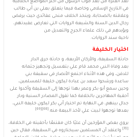
تعد الفترة من بعد موت
الرسول
من أكثر المواضع الخلافية
في
التاريخ الإسلامي
وخاصة فيما يتعلق بعلي بن أبي طالب
وعلاقته بالصحابة، ويتخذ الخلاف منحى عقائدي حيث يرفض
رجال الدين
السنة
والشيعة
الروايات التي تعارض عقيدتهم،
ويؤيدهم في ذلك
علماء الجرح والتعديل
من
ناحية
سند
الروايات.
اختيار الخليفة
حادثة السقيفة،
والأركان الأربعة
، و
حادثة حرق الدار
بعد وفاة النبي محمد قام علي بتغسيل وتجهيز جثمانه
للدفن، وفي هذه الأثناء اجتمع
الأنصار
في
سقيفة بني
ساعدة
ورشحوا
سعد بن عبادة
ليكون خليفة للمسلمين،
وحين سمع أبو بكر وعمر بهذا توجها إلى السقيفة وأكدوا على
أحقية
المهاجرين
بالخلافة كما تقول المصادر السنية ودار
جدال بينهم، في النهاية تم اختيار أبي بكر ليكون
خليفة
النبي،
[69]
[68]
بعدها توجهوا لبيت علي لأخذ البيعة منه.
يروي بعض المؤرخين أن عليًا كان مقتنعًا بأحقيته في الخلافة،
[70]
واعتقد أن المسلمين سيختاروه في السقيفة، فقال حين