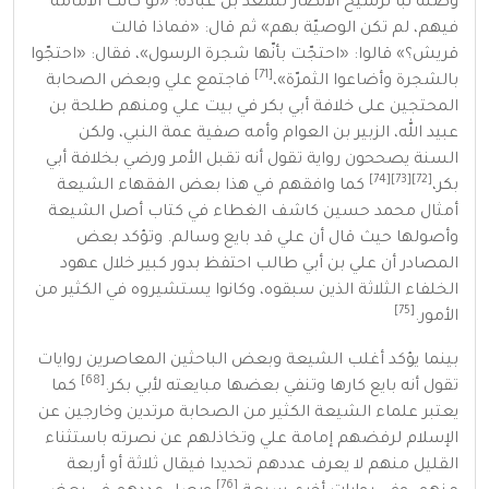
وصله نبأ ترشيح الأنصار لسعد بن عبادة:
«
لو كانت الامامة
فيهم، لم تكن الوصيّة بهم
»
ثم قال:
«
فماذا قالت
قريش؟
»
قالوا:
«
احتجّت بأنّها شجرة الرسول
»
، فقال:
«
احتجّوا
[71]
بالشجرة وأضاعوا الثمرّة
»
،
فاجتمع علي وبعض الصحابة
المحتجين على خلافة أبي بكر في بيت علي ومنهم طلحة بن
عبيد الله، الزبير بن العوام وأمه صفية عمة النبي، ولكن
السنة يصححون رواية تقول أنه تقبل الأمر ورضي بخلافة أبي
[74]
[73]
[72]
بكر،
كما وافقهم في هذا بعض الفقهاء الشيعة
أمثال
محمد حسين كاشف الغطاء
في كتاب أصل الشيعة
وأصولها حيث قال أن علي قد بايع وسالم. وتؤكد بعض
المصادر أن علي بن أبي طالب احتفظ بدور كبير خلال عهود
الخلفاء الثلاثة الذين سبقوه، وكانوا يستشيروه في الكثير من
[75]
الأمور.
بينما يؤكد أغلب الشيعة وبعض الباحثين المعاصرين روايات
[68]
تقول أنه بايع كارها وتنفي بعضها مبايعته لأبي بكر.
كما
يعتبر علماء الشيعة الكثير من الصحابة مرتدين وخارجين عن
الإسلام لرفضهم إمامة علي وتخاذلهم عن نصرته باستثناء
القليل منهم لا يعرف عددهم تحديدا فيقال ثلاثة أو أربعة
[76]