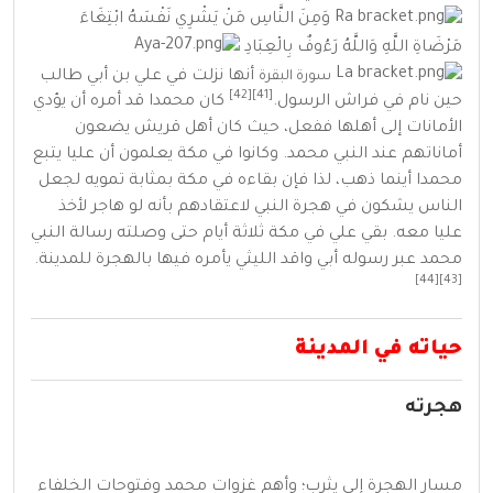
وَمِنَ النَّاسِ مَنْ يَشْرِي نَفْسَهُ ابْتِغَاءَ
مَرْضَاةِ اللَّهِ وَاللَّهُ رَءُوفٌ بِالْعِبَادِ
أنها
نزلت
في علي بن أبي طالب
سورة البقرة
[42]
[41]
حين نام في فراش الرسول.
كان محمدا قد أمره أن يؤدي
الأمانات إلى أهلها ففعل، حيث كان أهل
قريش
يضعون
أماناتهم عند النبي محمد. وكانوا في
مكة
يعلمون أن عليا يتبع
محمدا أينما ذهب، لذا فإن بقاءه في
مكة
بمثابة تمويه لجعل
الناس يشكون في هجرة النبي لاعتقادهم بأنه لو هاجر لأخذ
عليا معه. بقي علي في
مكة
ثلاثة أيام حتى وصلته رسالة النبي
محمد عبر رسوله
أبي واقد الليثي
يأمره فيها بالهجرة للمدينة.
[44]
[43]
حياته في المدينة
هجرته
مسار الهجرة إلى
يثرب
؛ وأهم
غزوات محمد
وفتوحات الخلفاء