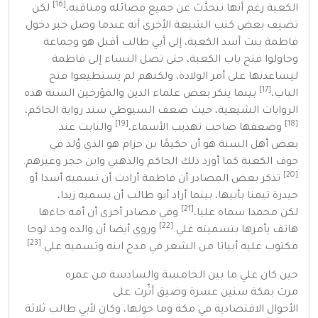
[16]
الكعبة رغم أنها تتحدَّث عن جميع فضائله ومناقبه،
لكن
تضيف بعض كتب الشيعة الأخرى أنه عندما وصل خبر دخول
فاطمة بنت أسد الكعبة، إلى أبي طالب أقبل هو وجماعة
وحاولوا فتح باب الكعبة، حتى تصل النساء إلى فاطمة
ليساعدنها على أمر الولادة، ولكنهم لم يستطيعوا فتح
[17]
الباب،
بينما ينكر بعض علماء الدين والمؤرخين
السنة
هذه
الروايات
الشيعية
، حيث ضعف
السيوطي
سند رواية الحاكم،
[19]
[18]
وضعفها صاحب تهذيب الأسماء،
والثابت عند
بعض
أهل السنة
هو أن
حكيمًا بن حزام
هو الذي وُلد في
جوف
الكعبة
كما أورد ذلك الحاكم
والذهبي
وابن حجر
وغيرهم.
[20]
تذكر بعض المصادر أن
فاطمة
أرادت أن تسميه أسدا أو
حيدرة تيمنا بأبيها، بينما أراد
أبو طالب
أن يسميه زيدا،
[21]
لكن
محمدا
سماه عليا،
وفي مصادر أخرى أن أمه جاءها
[22]
هاتف يأمرها بتسميته علي.
وروي أيضا أن والده وجد لوحا
[23]
مكتوب عليه أبياتا من الشعر في مدح ابنه وتسميه علي.
حين كان علي ما بين الخامسة والسادسة من عمره
مرت
بمكة
سنين عسرة وضيق أثّرت على
الأحوال
الاقتصادية
في
مكة
وما حولها، وكان
لأبي طالب
ثلاثة