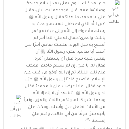
جاء بعد ذلك اليوم- يعني بعد إسلام خديجة
وصلاتها معه- قال: فوجدهما يصليان، فقال
علي: يا محمد، ما هذا؟ فقال رسول الله ﷺ:
"دين الله الذي اصطفى لنفسه، وبعث به
رسله، فأدعوك إلى الله وإلى عبادته وكفر
باللات والعزى".فقال له علي: هذا أمر لم
أسمع به قبل اليوم، فلست بقاض أمرًا حتى
أحدث أبا طالب. فكره رسول الله ﷺ أن
يفشي عليه سره قبل أن يستعلن أمره،
فقال له: يا عليّ، إن لم تسلم فاكتم. فمكث
عليّ تلك الليلة، ثم إن الله أوقع في قلب عليّ
الإسلام، فأصبح غاديًا إلى رسول الله ﷺ حتى
جاءه فقال: ماذا عرضت عليّ يا محمد؟ فقال
له رسول الله ﷺ: "تشهد أن لا إله إلا الله،
وحده لا شريك له، وتكفر باللات والعزى، وتبرأ
من الأنداد". ففعل عليّ وأسلم، ومكث عليّ
يأتيه سرًا خوفًا من أبي طالب، وكتم عليّ
[26]
إسلامه.