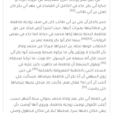
في حين تنكر روايات أخرى مشاركته في حروب الردة أو
جنازة أبي بكر. جاء في الكامل أن القضاء في عهد أبي بكر كان
[92]
لعلي بن أبي طالب.
جدير بالذكر أن علي بن أبي طالب كان في صف زوجته فاطمة
في مطالبتها بميراث أبيها، حيث اعتبرا أرض
فدك
من حق
فاطمة كنحلة نحلها إياها محمد في حياته كما جاء في بعض
[94]
[93]
الروايات،
بينما انكر
أبو بكر
ومعه
عمر بن
الخطاب
كونها نحلة، بل اعتبراها ميراثا من محمد وقالا
بأن
الأنبياء
لا يورثون وأن ما تركوه
صدقة
ويستند أبوا بكر ألى
حديث قال أنه سمعه من الرسول: «لا نورث، ما تركنا صدقة».
[95]
ويقول الشيعة أن فاطمة قد جاهرت بالرد عليه في
[96]
مسجد النبي بالخطبة المعروفة بالفدكية؛
في حين
روى
البيهقي
أن أبا بكر أتى فاطمة يترضاها، فسألت علي
أتحب أن آذن له؟ فقال نعم، فأذنت له، فدخل عليها يترضاها
[97]
حتى رضيت.
في خلافة أبي بكر، بعد وفاة محمد بحوالي ستة أشهر حسب
أغلب الأقوال توفيت زوجته فاطمة، ويروى أنها أوصت بأن
يبقى مكان دفنها سرا، فدفنها ليلا في مكان مجهول وصلى