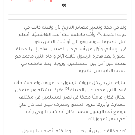
»
ولد في
مكة
وتشير مصادر التاريخ بأن ولادته كانت في
[4]
جوف
الكعبة
،
وأُمّه
فاطمة بنت أسد
الهاشميّة. أسلم
قبل
الهجرة النبويّة
، وهو ثاني أو ثالث الناس دخولا
في
الإسلام
، وأوّل من أسلم من الصبيان. هاجر إلى
المدينة
المنورة
بعد هجرة
الرسول
بثلاثة أيّام وآخاه النبي محمد مع
نفسه حين آخى بين المسلمين، وزوجه ابنته
فاطمة
في
السنة الثانية من الهجرة.
شارك علي في كل
غزوات الرسول
عدا
غزوة تبوك
حيث خلّفه
[5]
فيها النبي محمد على المدينة.
وعُرف بشدّته وبراعته في
القتال فكان عاملًا مهمًا في نصر المسلمين في مختلف
المعارك وأبرزها
غزوة الخندق
ومعركة
خيبر
. لقد كان علي
موضع ثقة الرسول محمد فكان أحد
كتاب الوحي
وأحد
أهم
سفرائه
ووزرائه
.
تعد مكانة علي بن أبي طالب وعلاقته بأصحاب الرسول