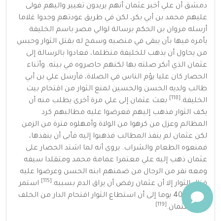
دمشق
أن علي أخبر عثمان أنهم يريدون تغيير واليهم فولى
عليهم
محمد بن أبي بكر
، لكن في طريق عودتهم وجدوا غلاما
أرسله
مروان بن الحكم
برسالة لوالي مصر باسم الخليفة
يأمره فيها بأن يبقى في منصبه وسمح له بقتل الثوار وحبس
من يحاول أن يذهب للخليفة متظلما، فعادوا بالرسالة إلى
عثمان الذي أنكر صلته بها لكنهم حاصروه في بيته. وأثناء
الحصار كان عليا يؤم الناس في الصلاة، فأرسل علي بن أبي
طالب ولديه الحسن والحسين لمنع الثوار من اقتحام بيت
[118]
الخليفة.
بعث عثمان إلى علي مرة أخرى يطلب منه أن
يكف الثوار فذهب إليهم فعرضوا عليه مطالبهم كرد
المظالم وعزل من كرهوا من الولاة وأمهلوه فترة من الزمن
لكن عثمان لم ينفذ المطالب فذهبوا إليه فأبى أن ينفذها،
فمنعوه الطعام والشراب. يروى أنه لما اشتد الحصار على
عثمان ذهب إليه علي معتمرا عمامة محمد ومتقلدا سيفه
ومعه نفر من الرجال من ضمنهم ابنه الحسن وعرضوا عليه
[115]
قتال الثوار إلا أن عثمان رفض أن يراق الدم بسببه.
استمر
الحصار 40 يوما إلى أن استطاع الثوار اقتحام الدار من الخلف
[119]
وقتل عثمان.