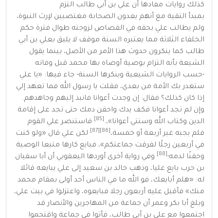
كذلك روايات مفادها أن علي بن أبي طالب التزم
بمبدأ
التقية
مع أنهم يعدون الصحابة مغتصبين لإرث النبوة،
ولم يطالب علي بحقه في القصاص لزوجته طوال فترة حكم
الخلفاء الثلاثة مما يعتبره السنة موقف لا يليق بعلي بن أبي
طالب كما ينكرون حدوث هذا الأمر من الأصل، بينما يقول
الشيعة بأنه التزام بوصية أوصاه بها محمد قبل وفاته
-حسب الروايات الشيعية وينكرها السنة- جاء فيها: «يا علي
ستغدر بك الأمة من بعدي، فقلت يا رسول الله فما تعهد إلي
إذا كان كذلك؟ فقال: إن وجدت أعوانا فانبذ إليهم وجاهدهم.
وإن لم تجد أعوانا فكف يدك واحقن دمك حتى تجد على إقامة
[85]
الدين وكتاب الله وسنتي أعوانا»،.
فاستنصر علي القوم
[87]
[86]
فلم يجبه غير أربعة أو خمسة،
لكن علي قال «ولو كنت
في أربعين رجلًا لفرقت جماعتكم»، فبايع كارها متبعا الوصية
[88]
وحقنًا لدمه؛
وفي رواية أخرى أوردها اليعقوبي أن
أبا سفيان
بن حرب
بايع عليا، وذهب خالد بن سعيد إلى علي يبايعه قائلا
له:
«
هلم أبايعك، فو الله ما في الناس أحد أولى بمقام محمد
منك
»
فأقبل عليه أربعون رجلا فبايعوه، واعتزلوا في بيت علي،
وبلغ أبا بكر وعمر أن جماعة من المهاجرين والأنصار قد
اجتمعوا مع علي بن أبي طالب، فأتوا في جماعة واقتحموا