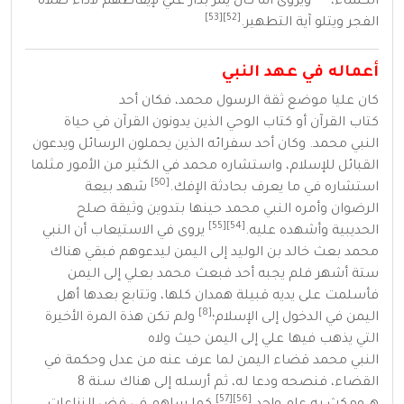
الكساء
،
ويروى أنه كان يمر بدار علي لإيقاظهم لآداء صلاة
[53]
[52]
الفجر ويتلو
آية التطهير
.
أعماله في عهد النبي
كان عليا موضع ثقة الرسول محمد، فكان أحد
كتاب
القرآن
أو
كتاب الوحي
الذين يدونون
القرآن
في حياة
النبي
محمد
. وكان أحد سفرائه الذين يحملون الرسائل ويدعون
القبائل للإسلام، واستشاره محمد في الكثير من الأمور مثلما
[50]
استشاره في ما يعرف
بحادثة الإفك
.
شهد
بيعة
الرضوان
وأمره النبي محمد حينها بتدوين وثيقة
صلح
[55]
[54]
الحديبية
وأشهده عليه.
يروى في الاستيعاب أن النبي
محمد بعث
خالد بن الوليد
إلى اليمن ليدعوهم فبقي هناك
ستة أشهر فلم يجبه أحد فبعث محمد بعلي إلى اليمن
فأسلمت على يديه قبيلة
همدان
كلها، وتتابع بعدها أهل
[8]
اليمن في الدخول إلى الإسلام؛
ولم تكن هذة المرة الأخيرة
التي يذهب فيها علي إلى اليمن حيث ولاه
النبي
محمد
قضاء
اليمن
لما عرف عنه من عدل وحكمة في
القضاء، فنصحه ودعا له، ثم أرسله إلى هناك سنة
8
[57]
[56]