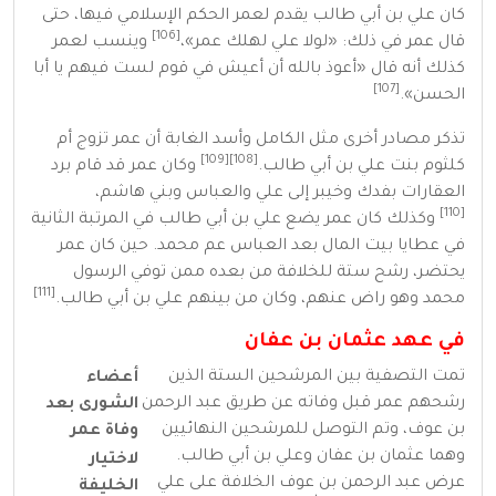
كان علي بن أبي طالب يقدم لعمر الحكم الإسلامي فيها، حتى
[106]
قال عمر في ذلك: «لولا علي لهلك عمر»،
وينسب لعمر
كذلك أنه قال «أعوذ بالله أن أعيش في قوم لست فيهم يا أبا
[107]
الحسن».
تذكر مصادر أخرى مثل الكامل وأسد الغابة أن عمر تزوج
أم
[109]
[108]
كلثوم بنت علي بن أبي طالب
.
وكان عمر قد قام برد
العقارات بفدك وخيبر إلى علي والعباس وبني هاشم،
[110]
وكذلك كان عمر يضع علي بن أبي طالب في المرتبة الثانية
في عطايا بيت المال بعد العباس عم محمد. حين كان عمر
يحتضر، رشح ستة للخلافة من بعده ممن توفي الرسول
[111]
محمد وهو راض عنهم، وكان من بينهم علي بن أبي طالب.
في عهد عثمان بن عفان
تمت التصفية بين المرشحين الستة الذين
أعضاء
رشحهم عمر قبل وفاته عن طريق
عبد الرحمن
الشورى بعد
بن عوف
، وتم التوصل للمرشحين النهائيين
وفاة
عمر
وهما عثمان بن عفان وعلي بن أبي طالب.
لاختيار
عرض عبد الرحمن بن عوف الخلافة على علي
الخليفة