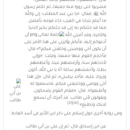
قال:
«اسقهم»
، فجئتهم بذلك العس،
فشربوا حتى رووا منه جميعا، ثم تكلم رسول
الله ﷺ، فقال:
«يا بني عبد المطلب؛ إنى والله
ما أعلم شابا في العرب جاء قومه بأفضل
مما قد جئتكم به؛ إنى قد جئتكم بخير الدنيا
والآخرة، وقد أمرني الله
أن
أدعوكم إليه، فأيكم يؤازرني على هذا الأمر على
أن يكون أخي ووصيتي وخلفتي فيكم؟»
قال:
فأحجم القوم عنها جميعا، وقلت:
«وإني
لأحدثهم سنا، وأرمصهم عينا، وأعظمهم
بطنا، وأحمشهم ساقا؛ أنا يا نبي الله، أكون
وزيرك عليه. فأخذ برقبتي»
، ثم قال:
«إن هذا
أخي ووصي ووخليفتي فيكم، فاسمعوا له
وأطيعوا»
. قال:
«فقام القوم يضحكون،
ويقولون لأبي طالب: قد أمرك أن تسمع
[31]
[30]
لابنك وتطيع»
.
وفي رواية أخرى حول إسلام علي ذكر
ابن الأثير
في
أسد الغابة
:
عن ابن إسحاق قال: ثم إن علي بن أبي طالب