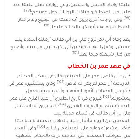
عليها وابناه الحسن والحسين، وفي روايات صلى عليها عدد
[98]
قليل من الصحابة واختلفت الروايات حول هويتهم؛
[99]
وفي روايات أخرى يروى أنه دفنها في
البقيع
وقام كبار
[100]
الصحابة، ومنهم أبو بكر، بالصلاة عليها.
بعد وفاة أبي بكر تزوج علي بن أبي طالب أرملته
أسماء بنت
عميس
، وكفل ابنها
محمد بن أبي بكر
، فتربى في بيته، وأصبح
[101]
من كبار شيعته فيما بعد.
في عهد عمر بن الخطاب
كان علي قاضي عمر على المدينة ويقال في بعض المصادر
[102]
التاريخية أن عمر لم يكن له قاض،
وكان يستشيره عمر في
كثير من القضايا والأمور الفقهية والسياسية ويعمل
[103]
بمشورته،
فيروى في تاريخ الطبري أن عليا اقترح على عمر
[104]
البدء باستخدام
التقويم الهجري
.
كما يروى أنه استشار
علي بن أبي طالب في تسلم مدينة
بيت
المقدس
من
الروم
فأشار عليه بالذهاب بنفسه لاستلامها
[105]
فأخذ بمشورته وولاه على المدينة في غيابه.
وفي العديد
من المواقف المعقدة التي احتاجت دراية بالأحكام الفقهية