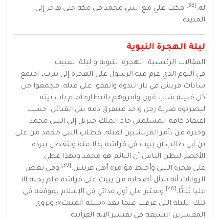
[38]
له.
مكث علي مع النبي
محمد
في مكة حتى هاجر إلى
المدينة.
ليلة الهجرة النبوية
المقالات الرئيسية:
الهجرة النبوية
و
ليلة المبيت
في اليوم الذي عزم فيه الرسول على الهجرة إلى يثرب، اجتمع
سادات قريش في
دار الندوة
واتفقوا على قتله، فجمعوا من
كل قبيلة شاب قوي وأمروهم بانتظاره أمام باب بيته
ليضربوه ضربة رجل واحد فيتفرق دمه بين القبائل. حسب
اعتقاد كافة المسلمين جاء
المَلَك
جبريل
إلى النبي محمد
وحذره من تآمر القريشيين لقتله، فطلب النبي محمد من علي
بن أبي طالب أن يبيت في فراشه بدلا منه ويتغطى ببرده
الأخضر ليظن الناس أن النائم هو محمد وبهذا غطي
[39]
على
هجرة النبي
وأحبط مؤامرة أهل
قريش
.
وفي بعض
الروايات أنه سأل أصحابه من يبيت على فراشه فلم يجبه إلا
[40]
عليا ثلاثًا،
ويعتبر علي أول فدائي في
الإسلام
بموقفه في
تلك الليلة التي عرفت فيما بعد «بليلة المبيت»؛ ويروى
المفسرين
الشيعة
في تفسير الآية القرآنية: