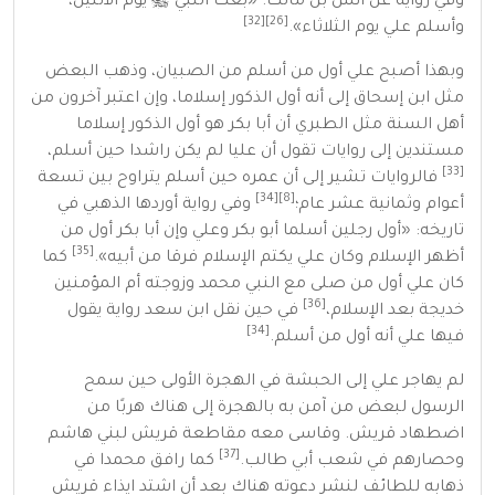
وفي رواية عن
أنس بن مالك
:
«
بعث النبي ﷺ يوم الاثنين،
[32]
[26]
وأسلم علي يوم الثلاثاء
»
.
وبهذا أصبح علي أول من أسلم من الصبيان، وذهب البعض
مثل ابن إسحاق إلى أنه أول الذكور إسلاما، وإن اعتبر آخرون من
أهل السنة مثل الطبري أن
أبا بكر
هو أول الذكور إسلاما
مستندين إلى روايات تقول أن عليا لم يكن راشدا حين أسلم،
[33]
فالروايات تشير إلى أن عمره حين أسلم يتراوح بين تسعة
[34]
[8]
أعوام وثمانية عشر عام؛
وفي رواية أوردها الذهبي في
تاريخه:
«
أول رجلين أسلما أبو بكر وعلي وإن أبا بكر أول من
[35]
أظهر الإسلام وكان علي يكتم الإسلام فرقا من أبيه
»
.
كما
كان علي أول من صلى مع النبي محمد وزوجته أم المؤمنين
[36]
خديجة بعد الإسلام،
في حين نقل ابن سعد رواية يقول
[34]
فيها علي أنه أول من أسلم.
لم يهاجر علي إلى
الحبشة
في الهجرة الأولى حين سمح
الرسول لبعض من آمن به بالهجرة إلى هناك هربًا من
اضطهاد قريش. وقاسى معه مقاطعة
قريش
لبني هاشم
[37]
وحصارهم في
شعب أبي طالب
.
كما رافق محمدا في
ذهابه
للطائف
لنشر دعوته هناك بعد أن اشتد ايذاء قريش