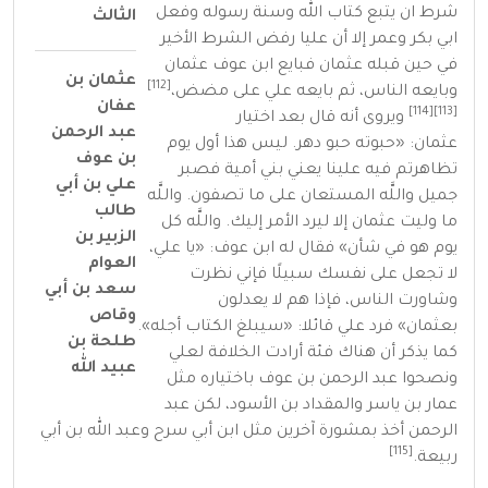
شرط ان يتبع كتاب الله وسنة رسوله وفعل
الثالث
ابي بكر وعمر إلا أن عليا رفض الشرط الأخير
في حين قبله عثمان فبايع ابن عوف عثمان
عثمان بن
[112]
وبايعه الناس، ثم بايعه علي على مضض،
عفان
[114]
[113]
ويروى أنه قال بعد اختيار
عبد الرحمن
عثمان:
«
حبوته حبو دهر. ليس هذا أول يوم
بن عوف
تظاهرتم فيه علينا يعني بني أمية فصبر
علي بن أبي
جميل واللَّه المستعان على ما تصفون. واللَّه
طالب
ما وليت عثمان إلا ليرد الأمر إليك. واللَّه كل
الزبير بن
يوم هو في شأن
»
فقال له ابن عوف:
«
يا علي،
العوام
لا تجعل على نفسك سبيلًا فإني نظرت
سعد بن أبي
وشاورت الناس، فإذا هم لا يعدلون
وقاص
بعثمان
»
فرد علي قائلا:
«
سيبلغ الكتاب أجله
»
.
طلحة بن
كما يذكر أن هناك فئة أرادت الخلافة لعلي
عبيد الله
ونصحوا عبد الرحمن بن عوف باختياره مثل
عمار بن ياسر
والمقداد بن الأسود
، لكن عبد
الرحمن أخذ بمشورة آخرين مثل ابن أبي سرح وعبد الله بن أبي
[115]
ربيعة.