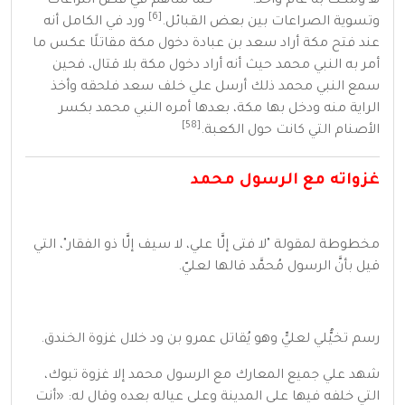
هـ
ومكث به عام واحد.
كما ساهم في فض النزاعات
[6]
وتسوية الصراعات بين بعض القبائل.
ورد في الكامل أنه
عند فتح مكة أراد سعد بن عبادة دخول مكة مقاتلًا عكس ما
أمر به النبي محمد حيث أنه أراد دخول مكة بلا قتال، فحين
سمع النبي محمد ذلك أرسل علي خلف سعد فلحقه وأخذ
الراية منه ودخل بها مكة، بعدها أمره النبي
محمد
بكسر
[58]
الأصنام التي كانت حول الكعبة.
غزواته مع الرسول محمد
مخطوطة لمقولة "لا فتى إلَّا علي، لا سيف إلَّا ذو الفقار"، التي
قيل بأنَّ الرسول مُحمَّد قالها لعليّ.
رسم تخيُّلي لعليٍّ وهو يُقاتل
عمرو بن ود
خلال
غزوة الخندق
.
شهد علي جميع المعارك مع الرسول محمد إلا
غزوة تبوك
،
التي خلفه فيها على
المدينة
وعلى عياله بعده وقال له:
«
أنت