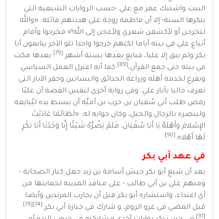
البيت واشتبك عمر مع علي -حسب الروايات الشيعية التي
ينكرها السنة- إلا أن فاطمة زوجة علي هددتهم قائلة:
«
والله
لتخرجن أو لأكشفن شعري ولأعجن إلى الله!
»
فخرجوا وأقام
أتباع علي في بيته أياما لكنهم خرجوا واحدا تلو الآخر يبايعون أبا
[79]
بكر ولم يبق إلا عليا، فبايع بعدها بستة أشهر.
بعدها مكث
[89]
في بيته حتى جمع القرآن،
كما أنه اعتزل العمل السياسي
وتفرغ لخدمة أهله وزراعة الحدائق والبساتين وحفر
الآبار
التي
تعرف حاليا
بآبار علي
. وفي رواية أخرى لنفس القصة أن عليًا
رفض طلب
أبي سُفيان بن حرب بن أميَّة
أن يبسط يده ليُبايعه
ولينصره بالرجال والخيل، وكان جوابه له:
«
لَطَالَمَا عَادَيْتَ
الإِسْلامَ وَأَهْلَهُ يَا أَبَا سُفْيَانَ، فَلَمْ يَضُرَّهُ شَيْئًا إِنَّا وَجَدْنَا أَبَا بَكْرٍ
[90]
لَهَا أَهْلا
»
.
في عهد أبي بكر
بعد أن شيع
أبو بكر
جيش
أسامة بن زيد
جعل كبار
الصحابة
-
ومنهم علي بن أبي طالب - على منافذ المدينة لحمايتها من
أي اعتداء، واستشاره أبو بكر قبل أن
يحارب المرتدين
وأيضا
[79]
[74]
قبل المضي في غزو
الروم
، و شارك في جنازة أبي بكر.
[91]