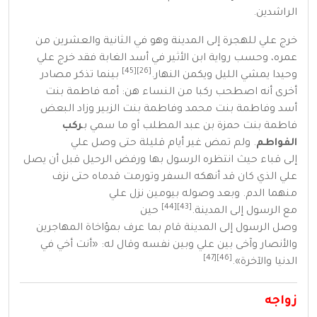
الراشدين
.
خرج علي
للهجرة
إلى
المدينة
وهو في الثانية والعشرين من
عمره، وحسب رواية
ابن الأثير
في
أسد الغابة
فقد خرج علي
[45]
[26]
وحيدا يمشي الليل ويكمن النهار.
بينما تذكر مصادر
أخرى أنه اصطحب ركبا من النساء هن: أمه
فاطمة بنت
أسد
وفاطمة بنت محمد
وفاطمة بنت الزبير
وزاد البعض
فاطمة بنت حمزة بن عبد المطلب أو ما سمي بـ
ركب
الفواطم
. ولم تمض غير أيام قليلة حتى وصل علي
إلى
قباء
حيث انتظره
الرسول
بها ورفض الرحيل قبل أن يصل
علي الذي كان قد أنهكه السفر وتورمت قدماه حتى نزف
منهما الدم. وبعد وصوله بيومين نزل علي
[44]
[43]
مع
الرسول
إلى
المدينة
.
حين
وصل
الرسول
إلى
المدينة
قام بما عرف بمؤاخاة المهاجرين
والأنصار وآخى بين علي وبين نفسه وقال له:
«
أنت أخي في
[47]
[46]
الدنيا والآخرة
»
.
زواجه