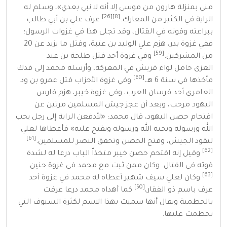
مني بمنزلة هارون من موسى إلا أنه لا نبي بعدي
»
، وسلم له
[26]
[8]
الراية في الكثير من المعارك.
عرف علي بن أبي طالب
ببراعته وقوته في القتال، وقد تجلى هذا في غزوات الرسول؛
ففي
غزوة بدر
، هزم علي
الوليد بن عتبة
، وقتل ما يزيد عن 20
[59]
من المشركين.
وفي غزوة أحد قتل
طلحة بن عبد
العزى
حامل لواء قريش في المعركة، وأرسله محمد إلى فدك
[60]
فأخذها في سنة
6 هـ
،
وفي
غزوة الأحزاب
قتل
عمرو بن ود
العامري
أحد فرسان العرب، وفي
غزوة خيبر
، هزم فارس
اليهود مرحب، وبعد أن عجز جيش المسلمين مرتين عن
اقتحام حصن
اليهود
، قال محمد:
«
لأدفعن الراية إلى رجل يحب
الله ورسوله ويحبه الله ورسوله ويفتح عليه
»
فأعطاها لعلي
[61]
ليقود الجيش، وفتح الحصن وتحقق النصر للمسلمين.
[62]
وقيل إنه اقتحم حصن خيبر متخذاّ الباب درعا له لشدة
قوته في القتال. وكان ممن ثبت مع محمد في غزوة حنين.
[63]
وكان لعلي سيف شهير أعطاه له محمد في غزوة أحد
[50]
عرف باسم
ذو الفقار
،
كما أهداه محمد درعا عرفت
بالحطمية ويقال أنها سميت بهذا الاسم لكثرة السيوف التي
تحطمت عليها.