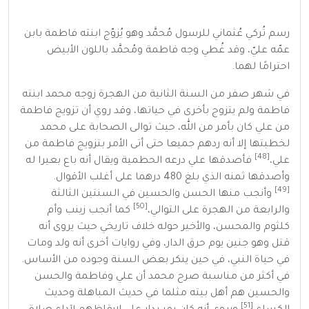
رسم تُركي عُثماني للرسول مُحمَّد وهو يُزوّج ابنته فاطمة بابن
عمّه عليّ، وقد غُطي وجه فاطمة ومُحمَّد باللون الأبيض
احترامًا لهما.
في شهر
صفر
من السنة الثانية من الهجرة زوجه محمد ابنته
فاطمة ولم يتزوج بأخرى في حياتها، وقد روي أن تزويج فاطمة
من علي كان بأمر من الله، حيث توالى الصحابة على محمد
لخطبتها إلا أنه ردهم جميعا حتى أتى الأمر بتزويج فاطمة من
[48]
علي،
فأصدقها علي درعه الحطمية ويقال أنه باع بعيرا له
وأصدقها ثمنه الذي بلغ 480 درهما على أغلب الأقوال.
[49]
وأنجب منها الحسن والحسين في السنتين الثالثة
[50]
والرابعة من الهجرة على التوالي،
كما أنجب
زينب
وأم
كلثوم
والمحسن، والأخير حوله خلاف تاريخي حيث يروى أنه
قتل وهو جنين يوم حرق الدار، وفي روايات أخرى أنه ولد ومات
في حياة النبي، في حين ينكر بعض السنة وجوده من الأساس.
في أكثر من مناسبة صرح محمد أن علي وفاطمة والحسن
والحسين هم أهل بيته مثلما في
حديث المباهلة
وحديث
[51]