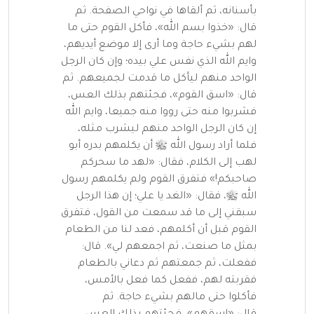
بأسنانه، ثم ألقاها في نواحي الصفحة. ثم
قال:
«خذوا بسم الله»
، فأكل القوم حتى ما
لهم بشيء حاجة وما أرى إلا موضع أيديهم،
وايم الله الذي نفس علي بيده؛ وإن كان الرجل
الواحد منهم ليأكل ما قدمت لجميعهم. ثم
قال:
«اسق القوم»
، فجئتهم بذلك العس،
فشربوا منه حتى رووا منه جميعا، وايم الله
إن كان الرجل الواحد منهم ليشرب مثله،
فلما أراد رسول الله ﷺ أن يكلمهم بدره أبو
لهب إلى الكلام، فقال:
«لهد ما سحركم
صاحبكم!»
فتفرق القوم ولم يكلمهم رسول
الله ﷺ، فقال:
«الغد يا علي؛ إن هذا الرجل
سبقني إلى ما قد سمعت من القول، فتفرق
القوم قبل أن أكلمهم، فعد لنا من الطعام
بمثل ما صنعت، ثم اجمعهم لي»
. قال:
ففعلت، ثم جمعتهم ثم دعاني بالطعام
فقربته لهم، ففعل كما فعل بالأمس،
فأكلوا حتى مالهم بشيء حاجة. ثم