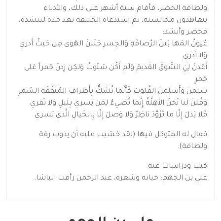
ولطافة الحضر، فأقام ستة أشهر على ذلك، والأدباء
يتعاهدون مجالسته، ثم استدعاه الخليفة بعد مدة لينشده،
فحضر وأنشد:
عُيونُ المَها بَينَ الرُصافَةِ وَالجِسرِ جَلَبنَ الهَوى مِن حَيثُ أَدري
وَلا أَدري
أَعَدنَ لِيَ الشَوقَ القَديمَ وَلَم أَكُن سَلَوتُ وَلكِن زِدنَ جَمراً عَلى
جَمرِ
سَلِمنَ وَأَسلَمنَ القُلوبَ كَأَنَّما تُشَكُّ بِأَطرافِ المُثَقَّفَةِ السُمرِ
وَقُلنَ لَنا نَحنُ الأَهِلَّةُ إِنَّما تُضيءُ لِمَن يَسري بِلَيلٍ وَلا تَقري
فَلا بَذلَ إِلّا ما تَزَوَّدَ ناظِرٌ وَلا وَصلَ إِلّا بِالخَيالِ الَّذي يَسري
فقال له المتوكل فيها (لقد خشيت عليه أن يذوب رقة
ولطافة).
كتب ودراسات عنه
علي بن الجهم: حياته وشعره، عبد الرحمن رأفت الباشا.