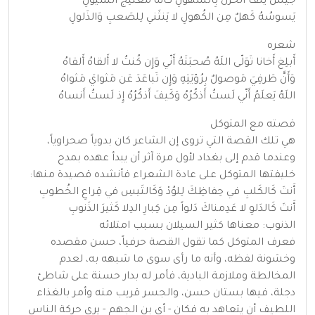
جَيشٌ يَلُفُّ الحَزنَ بِالسُهولِ كَأَنَّهُ مُعتَلِجُ السُيولِ
يَسوسُهُ كَهلٌ مِن الكُهولِ لا يَنثَني لِلصَعبِ وَالذَلولِ
شعره
أَبلِغ أَخانا تَوَلّى اللَهُ صُحبَتَهُ أَنّي وَإِن كُنتُ لا أَلقاهُ أَلقاهُ
وَأَنَّ طَرفِيَ مَوصولٌ بِرُؤيَتِهِ وَإِن تَباعَدَ عَن مَثوايَ مَثواهُ
اللَهُ يَعلَمُ أَنّي لَستُ أَذكُرُهُ وَكَيفَ أَذكُرُهُ إِذ لَستُ أَنساهُ
قصته مع المتوكل
هي تلك القصة التي تروى إن الشاعر كان بدوياً صحراوياً،
وعندما قدم إلى بغداد لأول مرة آثر أن يبدأ عهده بمدح
خليفتها المتوكل على عادة الشعراء فأنشده قصيدة منها:
أَنتَ كَالكَلبِ في حِفاظِكَ لِلوُدْ وَكَالتَيسِ في قِراعِ الخُطوبِ
أَنتَ كَالدَلوِ لا عَدِمناكَ دَلواً مِن كِبارِ الدِلا كَثيرَ الذَنوبِ
الذنوب: معناها كثير السيلان بسبب امتلائه
فعرف المتوكل كما تقول القصة حرفياً، حسن مقصده
وخشونة لفظه، وأنه ما رأى سوى ما شبهه به، لعدم
المخالطة وملازمة البادية، فأمر له بدار حسنة على شاطئ
دجلة، فيها بستان حسن، والجسر قريب منه وأمر بالغذاء
اللطيف أن يتعاهد به فكان - أى بن الجهم - يرى حركة الناس