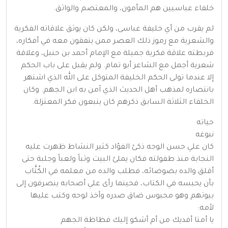
خلفاء عباسيين هم المأمون، والمعتصم والواثق.
لم يقرب من أي خليفة عباسى، ولكن كان يوثق علاقاته الفكرية
والشعرية مع رموز ذلك العصر ممن يتفقون معه في أفكاره،
فربطته علاقة فكرية جميلة مع الإمام أحمد بن حنبل، وعلاقة
شعرية أجمل مع الشاعر أبو تمام. ولم يقبل على باب الحكم
إلا عندما تولى الحكم الخليفة المتوكل على الله الذي اشتهر
بانتصاره لمذهب أهل الحديث الذي آمن به ابن الجهم. وكان
الخلفاء الثلاثة السابق ذكرهم كان يتبعون فكر المعتزلة.
حياته
نبوغه
كان علي حسن الوجه ذكئ الفؤاد كثير النشاط ظهرت عليه
النجابة منذ طفولته فكان يملئ البيت وثباً ولعباً وجلبة حتى
أقلق والده بضوضائه، فطلب والده من معلمه في الكُتَّاب
بأن يحبسه في الكتاب، فحينما رأى علي أصحابه ينصرفون إلى
بيوتهم وهو محبوس ضاق صدره وأخذ لوحه وكتب عليها
لأمه:
يا أمتا أفديك من أم أشكو إليك فظاظة الجهم