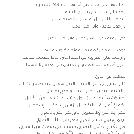
فقاتلهم حتى مات بين أيديهم عام 249 للهجرة.
وقد قال عندما كان يفارق الحياة:
أزيد في الليل ليل أم سال بالصبح سيل
يا إخوتا بدجيل وأين منى دجيل
وفي رواية ذكرت أهل دجيل وأين مني دجيل
ووجدت معه رقعة بعد موته مكتوب عليها:
وارحمتا على الغريبة في البلد النازح ماذا بنفسه صانعا
فارق أحبابه فما انتفعوا بالعيش من بعده ولا انتفعا
مذهبه في الدين
كان ينتمى إلى أهل الحديث الذين يقفون عند ظاهر الكتاب
والسنة، متدين فخور بتدينه ويمدح به قال:
أَهلاً وَسَهلاً بِكَ مِن رَسولِ جِئتَ بِما يَشفي مِنَ الغَليل
بِجُملَةٍ تُغني عَن التَفصيلِ بِرَأسِ إِسحقَ بنِ إِسمعيلِ
قَهراً بِلا خَتلٍ وَلا تَطويلِ جاوَزَ نَهرَ الكُرِّ بِالخُيولِ
تَردي بِفِتيانٍ كَأُسدِ الغيلِ مُعَوَّداتٍ طَلَبَ الذُحولِ
خُزرِ العُيونِ طَيِّبي النُصولِ شُعثٌ عَلى شُعثٍ مِن الفُحولِ