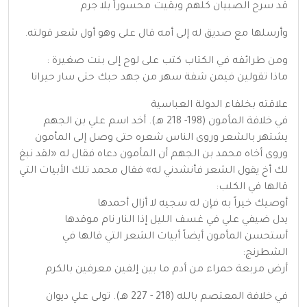
قد سرح الصبيان كلهم وبقيت محسوراً بلا جرم
وأرسلها مع صديق له إلى أمه قال على وهو أول شعر قولته.
ومن طرائفه في الكتاب كتب على لوح إلى بنت صغيرة :
ماذا تقولين فيمن شفة سهر من جهد حبك حتى سار حيرانا
علاقته بخلفاء الدولة العباسية
في خلافة المأمون (198- 218 هـ). أخد اسم علي بن الجهم
يشتهر بالشعر وروى الناس شعره حتى وصل إلى المأمون
وروى أخاه محمد بن الجهم أن المأمون دعاه فقال له «لقد نبغ
لك أخ يقول الشعر فأنشدني له» فقال محمد تلك الأبيات التي
قالها في الكلب:
أوصيك خيراً به فإن له سجيه لا أزال أحمدها
يدل ضيفي علي في غسف الليل إذا النار نام موقدها
أستحسن المأمون أيضاً أبيات الشعر التي قالها في
الشطرنج:
أرض مربعة حمراء من أدم ما بين إلفين معرفين بالكرم
في خلافة المعتصم بالله (218 - 227 هـ). تولى علي ديوان