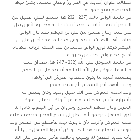
مظالم حلوان (مدينة في العراق) ولعلي قصيدة يهنئ فيها
المعتصم بفتح عموريه.
في خلافة الواثق بالله (227 - 232 هـ). نسمع لعلي القليل من
الشعر أشبه بالأناشيد بعدد أبيات قليلة قصيرة الأوزان تدل
على عدم ارتياح نفسى من على بن الجهم فقد كان الواثق
يعامل أهل الحديث بشدة. وفي هذه المدة قد أعلن على بن
الجهم كرهه لوزير الواثق محمد بن عبد الملك الزيات، فهجاه
أقبح هجاء ولم يخف من جبروته.
في خلافة المتوكل على الله (232 - 247 هـ). بعد أن تمت
مبايعة المتوكل علي الله للخلافة أنشده على بن الجهم
بقصيدة أشبه ما يكون بخطاب العرش الآن أولها:
وقائل أيهما أنور الشمس أم سيدنا جعفر
وقد اتخذه المتوكل على الله خليل ونديم وكان يفيض له
بأسراره ويأنس بمجالسته منفرداً. ولكن ندماء المتوكل
الآخرين وكان منهم البحتري ومروان بن أبى الجنوب كادوا له
لدى المتوكل، وزعموا أنه ينظر إلى نساء القصر. فغضب عليه
قلب المتوكل وألزمه بأن لا يترك بيته فأنقطع عن القصر. ولم
يتوقف الندماء عند هذا الحد. ولكن أخبروا المتوكل علي الله
بأنه شديد الطعن له ويعيب بأخلاقه فأمر المتوكل على الله