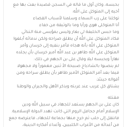
بحبسه، وكان أول ما قاله في السجن قصيدة بعث بها مع
أخيه إلى المتوكل على الله:
توكلنا على رب السماء وسلمنا لأسباب القضاء
أنا المتوكلى هوى ورأيا وما بالوثيقة من خفاء
وما حبس الخليفة لي بغار وليس بمؤيسى منة التنائي
فكاد المتوكل علي الله أن يطلق صراحه ولكن ندمائه أبلغوا
المتوكل علي الله بأنه هجاه فأمر بنفيه إلى خرسان وأمر
المتوكل علي الله طاهر بن عبد الله أمير خرسان بأن يجلده
نهاراً ويحبسه ليلا وقال على بن الجهم في ذلك:
لم ينصبوا بالشاذياخ صبيحة الأ ثنين مغموراً ولا مجهولا
فيما بعد أمر المتوكل الأمير طاهر بأن يطلق سراحه ومن
أقواله حينئذ:
يشتاق كل غريب عند غربته ويذكر الأهل والجيران والوطنا
مقتله
كان على بن الجهم يستعد للجهاد في سبيل الله ودين
الإسلام أمام جحافل الروم التي كانت تهدد الدولة الإسلامية.
فانتقل إلى حلب ثم خرج منها بجماعة للجهاد، فاعترضه جمع
من أعدائه من الأعراب الكلبيين، وأعداء أفكاره الدينية،