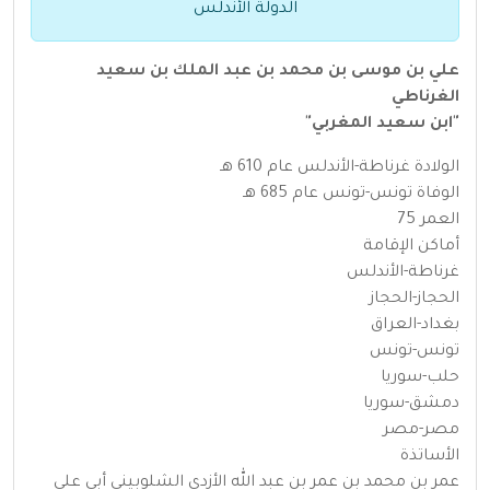
الدولة الأندلس
علي بن موسى بن محمد بن عبد الملك بن سعيد
الغرناطي
"ابن سعيد المغربي"
الولادة غرناطة-الأندلس عام 610 هـ
الوفاة تونس-تونس عام 685 هـ
العمر 75
أماكن الإقامة
غرناطة-الأندلس
الحجاز-الحجاز
بغداد-العراق
تونس-تونس
حلب-سوريا
دمشق-سوريا
مصر-مصر
الأساتذة
عمر بن محمد بن عمر بن عبد الله الأزدي الشلوبيني أبي علي