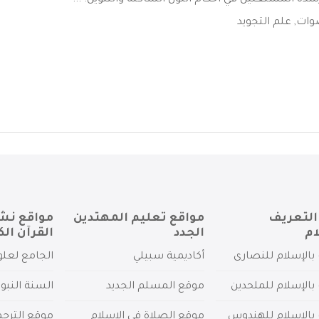
دة المشتغلين في احكام النون الساكنه والتنوين. ...
صوات
,
علم التجويد
التعريف
مواقع تعليم المهتدين
مواقع نش
ام
الجدد
القرآن الك
بالإسلام للنصارى
أكاديمية سبيلي
الجامع لعلو
بالإسلام للملحدين
موقع المسلم الجديد
السنة النبو
 بالإسلام للهندوس
موقع الصلاة في الإسلام
موقع الترج