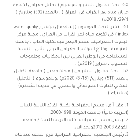
50:ــ بحث مقبول للنشر والموسوم ( تحليل جغرافي لكفاءة
جريان مياه نهر الفرات في العراق ) . بالعدد (392) وبتاريخ (
29/4/ 2018م)
51: ــ نشر البحث الموسوم ( إستعمال مؤشر ( water qualiy
index ) في تقويم مياه نهر الفرات في العراق ، مجلة مركز
البحوث الجغرافيةـــ قسم الجغرافية ــكلية الاداب ــ جامعة
المنوفية ، وقائغ المؤتمر الجغرافي الدولي الثاني ، التنمية
المستدامة في الوطن العربي بين الامكانيات وطموحات
الشعوب ، فبراير ( 2019م) .
52: ــ بحث مقبول للنشر في ( مجلة معين ) جامعة الكفيل
بالعدد (511) وبتاريخ (15/ 8/ 2020م) ،وللموسوم ( التحليل
المكاني للتلوث الضوضائي والبصري في مدينة الشطرة)
(مشترك ) .
1 ـ مقرراً في قسم الجغرافية لكلية القائد التربية للبنات
(التربية حالياً) جامعة الكوفة 1998-2003.
2 ـ رئيس قسم الجغرافية كلية التربية للبنات/ جامعة
الكوفة 2003-2012ولحد الان.
3ــ رئيس الجمعية الجغرافية العراقية فرع النجف منذ عام