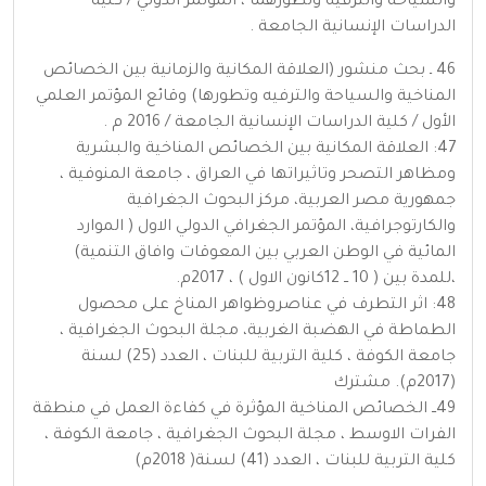
والسياحة والترفيه وتطورهما ، المؤتمر الدولي / كلية
الدراسات الإنسانية الجامعة .
46 ـ بحث منشور (العلاقة المكانية والزمانية بين الخصائص
المناخية والسياحة والترفيه وتطورها) وقائع المؤتمر العلمي
الأول / كلية الدراسات الإنسانية الجامعة / 2016 م .
47: العلاقة المكانية بين الخصائص المناخية والبشرية
ومظاهر التصحر وتاثيراتها في العراق ، جامعة المنوفية ،
جمهورية مصر العربية، مركز البحوث الجغرافية
والكارتوجرافية، المؤتمر الجغرافي الدولي الاول ( الموارد
المائية في الوطن العربي بين المعوقات وافاق التنمية)
،للمدة بين ( 10 ــ 12كانون الاول ) ، 2017م.
48: اثر التطرف في عناصروظواهر المناخ على محصول
الطماطة في الهضبة الغربية، مجلة البحوث الجغرافية ،
جامعة الكوفة ، كلية التربية للبنات ، العدد (25) لسنة
(2017م). مشترك
49ــ الخصائص المناخية المؤثرة في كفاءة العمل في منطقة
الفرات الاوسط ، مجلة البحوث الجغرافية ، جامعة الكوفة ،
كلية التربية للبنات ، العدد (41) لسنة( 2018م)