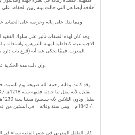
أخلاقه أيضا هي التي حالت بينه ربين الحفاظ على
ومما يدل على إبائه وحرصه على الحفاظ على 
وقد كان لهذه الصفات تأثير على سلوك الفقيه ال
الاجتماعية، كتعاطيه لمهنة التدريس، واشتغاله با
المغرب. فَمِمَّا يحكى عنه أنه (قرع باب دا
وإن دلت هذه الحكاية على شيء فإنما تدل على إحساس الفقيه بحجم مأساة الإخوة الجزائريين ومساهمته مساهمة شخصية في مديد المعونة لهم.
/ 1842م – وهي سنة وفاته – في الستين من عمره ودون السبعين، كما أنه قد توفي بعد إتمامه لكتابه (البهجة) بسنتين فقط، أي أنه لم يكن قد بلغ عمرا بعجزه عن التأليف.
كان الطفل المغربي في عصر الفقيه سواء في المدي