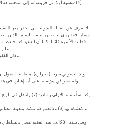
(4) فنسبه أولا إلى قريته، ثم إلى المجموعة 
لا نعرف عن العائلة البدوية التي انحدر منها الف
اليسار، فقد روى لنا بعض الناس السنين الذين اتصلنا
قطنته الأسرة قائما، كما أن الفقيه قد احتفظ ل
علم الفرائض استخرجها، وتمكن من حلها (5)، وهذا يدل على الاهتمام الكبير الذي ظفر به حدث هذه الفريضة داخل أسرة الفقيه.
وكان الفقيه – حسب ما تشير إليه وثيقة تركته – رجلا عريضا مربوع القد كثيف الحاجبين، بوجهه استدارة واحمرار، وعليه أثر السجود.
ولم نعثر في مؤلفاته على أية إشارة في هذا 
وفي سنة 1231هـ، نجد الفقيه يتصل 