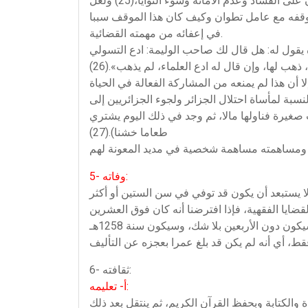
الفقهية، فقضاة زمانه في نظره جهلة وظالمون وصوليون،(24) والحكام متهاونون غافلون، والناس بصفة عامة محمولون على الفساد وعدم الأمانة وسوء النوايا،(25) ولعل
موقفه مع عامل تطوان وكيف كان هذا الموقف سببا
في إعفائه من مهمته القضائية.
 يقول له: هل قال لك صاحب الوليمة: ادع التسولي
ذهب لها، وإن قال له ادع العلماء، لم يذهب».(26)
 أن هذا لم يمنعه من المشاركة الفعالة في الحياة
سبة لمأساة احتلال الجزائر ولجوء الجزائريين إلى
 صغيرة فناولها مالا، ثم وجد في ذلك اليوم يشتري
طعاما خشنا).(27)
5- وفاته:
شوال عام 1258هـ / 1842م، بمدينة فاس، ودفن بها، ولا يستبعد أن يكون قد توفي في سن الستين أو أكثر
كتسب روح الاهتمام بالقضايا الفقهية، فإذا افترضنا أنه كان فوق العشرين
بقليل ودون الثلاثين لأنه سيصبح مفتيا سنة 1230هـ / 1814م، وقد وصف هذه الفترة من حياته بسن الشبيبة كما تقدم، فسيكون دون الأربعين بلا شك، وسيكون سنة 1258هـ
6- ثقافته:
أ- تعليمه:
والكتابة وبحفظ القرآن الكريم، ثم ينتقل بعد ذلك