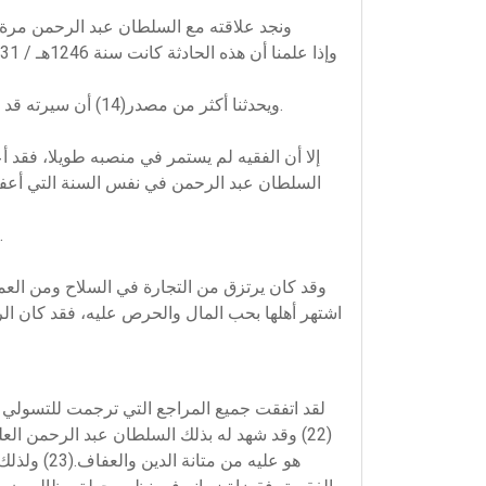
ونجد علاقته مع السلطان عبد الرحمن مرة أخ
ويحدثنا أكثر من مصدر(14) أن سيرته قد حمدت، وأحسن الناس الثناء عليه في هذا المنصب، ولم نقف على السبب(15) الذي أعفي من أجله سنة 1250هـ / 1834م.
السلطان عبد الرحمن في نفس السنة التي أعفي ف
وبعد هذا التاريخ لا نعثر على أي حدث بارز في حياته حسب المصادر التي بين أيدينا، ومن الراجح أنه لم يتقلد أي منصب آخر.
اشتهر أهلها بحب المال والحرص عليه، فقد كان الرج
لقد اتفقت جميع المراجع التي ترجمت للتسولي ع
(22) وقد شهد له بذلك السلطان عبد الرحمن ا
هو عليه م