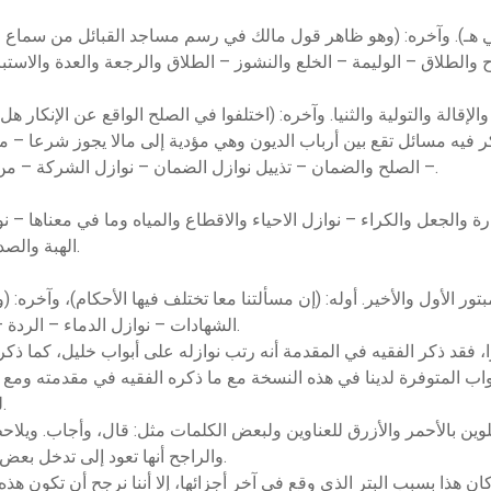
ل ذكر فيه مسائل تقع بين أرباب الديون وهي مؤدية إلى مالا يجوز شرعا –
– الصلح والضمان – تذييل نوازل الضمان – نوازل الشركة – من الشركة والمزارعة والمغارسة – الوكالة والاقرار.
577 صفحة. أبواب الإجارة والجعل والكراء – نوازل الاحياء والاقطاع والمياه وما في م
الهبة والصدقة وما يجري مجراهما – الأحباس والهبات والنحلة.
تور الأول والأخير. أوله: (إن مسألتنا معا تختلف فيها الأحكام)، وآخره: (واعلم
الشهادات – نوازل الدماء – الردة – العتق والتدبير والمكاتب وأمهات الأولاد – الوصية.
، فقد ذكر الفقيه في المقدمة أنه رتب نوازله على أبواب خليل، كما ذكر ا
واب المتوفرة لدينا في هذه النسخة مع ما ذكره الفقيه في مقدمته ومع أب
لببتر كباب الغصب والتعدي، وباب الشفعة وغيرهما.
ن بالأحمر والأزرق للعناوين ولبعض الكلمات مثل: قال، وأجاب. ويلاحظ 
والراجح أنها تعود إلى تدخل بعض القراء، وأغلب هذه الهوامش ملاحظات وتلخيصات.
ن هذا بسبب البتر الذي وقع في آخر أجزائها، إلا أننا نرجح أن تكون هذه