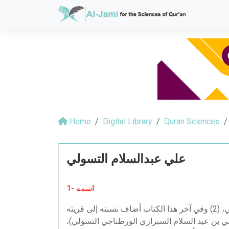
Home
Digital Library
Quran Sciences
علي عبدالسلام التسولي
1- اسمه:
وقد عرف بنسبه في مؤلفاته، ففي مقدمة كتابه (البهجة في شرح التحفة) عرف نفسه باسم: علي بن عبد السلام التسولي، (2) وفي آخر هذا الكتاب أضاف نسبته إلى قريته
، (3) كما عرفبه واضع وثيقة تركته باسم: (علي بن عبد السلام السبراري الورطناجي التسولي)،