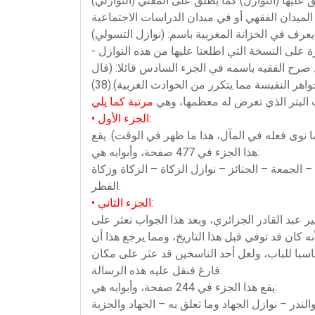
مخطوطة التي اطلعنا عليها من هذه النوازل بالخزانة الملكية بالرباط، وهي محفوظة تحت رقم 798، وقد صرح الفقيه باسمه في الجزء السادس قائلا: (قال
ب البتر الذي تعرض له معظمها، وهي
• الجزء الأول:
ما نوى فعله في المآل، هذا ما ظهر في الوقت). يقع
هذا الجزء في 477 صفحة، وأبوابه هي:
 الجمعة – الجنائز – نوازل الزكاة – الزكاة وزكاة
الفطر.
• الجزء الثاني:
ير عبد القادر الجزائري، وبعد هذا الجواب نعثر على
 والراجح أنها إضافة حدثت بعد الفقيه لأنه كان قد توفي قبل هذا التاريخ، ومما يرجع هذا أن
ناسبا للباب، ولعل أحد الناسخين قد عثر على مكان
فارغ فنقل عليه هذه الرسالة.
يقع هذا الجزء في 244 صفحة، وأبوابه هي: