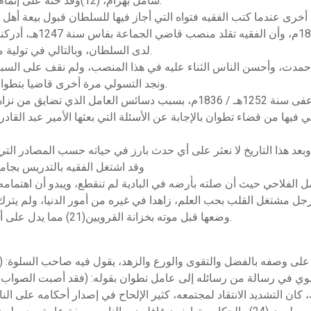
شامل بهرام، (12)وقد حثه على إتمام السلطان عبد الرحمن بعد وفاة السلطان سليمان.
رى عندما كتب الفقيه فتواه التي أجاز فيها للسلطان قبول بيعة أهل الجز
وإذا علمنا أن هذه الحاد
لدى السلطان، وبالتالي في تولية منصب قضاء الجماعة، وهو منصب له وزنه وأهميته.
ونجد التسولي مرة أخرى قاضيا بتطوان، في نفس السنة التي أعفي فيها من قضاء فاس.
يها من قضاء تطوان بالإجابة عن الأسئلة التي بعثها الأمير عبد القاد
وقد اشتغل الفقيه بالتدريس بجامع القرويين بفاس(18) 
ل مشتغل القلب بحب العلم، زاهدا في غيره من أمور الدنيا، ولم يترك بع
وضعها قبل موته بخزانة القرويين(21) مما يدل على أنه لم يكن من أبنائه من يرث عنه اهتماماته العلمية.
لى وصفه بالفضل والتقوى والورع والزهد، يقول فيه صاحب السلوة: (كا
لعلوي في رسالة من رسائله إلى عامل تطوان بقوله: (فقد أصبت الصواب، 
ن متانة الدين والعفاف.(23) ولذلك، كان التشديد الانتقاد لمجتمعه، كثير الإلحاح في إصدا