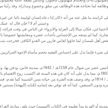
 وظائفه لما تحتاجه هذه الوظائف من تملق وخضوع ومداراة. وقد رأينا 
كرامته ما نقل عنه من أنه «كان إذا دعاه إنسان لوليمة نائبا عن غيره
وعينني أم لا؟ فإن قال له: عينك، 
اجتماعي، فكان ميالا إلى العزلة والانزواء عن الناس في وقت فراغه، إلا
لتجارة، كما لم يمنعه من الإحساس بأحداث عصره ومعايشتها خصوصا بالن
ره بعض أهل تلمسان لما جاؤوا لفاس فارين من العدو الكافر، فخرجت بنت
وقد كانت وفاته رحمه الله صبيحة يوم السبت خامس عشر من 
بقليل، لأنه ينقل لنا حادثة فقيهة سنة 1218هـ / 1803م، مما يدل على أنه كان في هذه السنة قد ا
نة أو القرية يبدأ تعليمه في الكتاب (المسيد) حيث يلقن مبادئ القراءة 