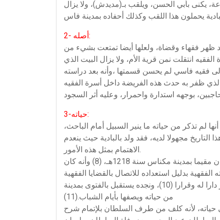
موعة، يكنى بأبي الحسن، ويلقب بـ(مديدش)، ولا يزال
2- أصله:
فقد ظهر فقهاء وقضاة، ولعلها أيضا تمتعت بشيء من
الفقيه انتقلت نمن قرية الأم، ولا يزال البيت الذي
 إلى فقيه فاسي لم يحسن قسمتها ،وأنه بعد دراسته
3-حياته:
ي قليلة – تاريخا لولادته، كما أنها لم تذكر من حياته ما ينير السبيل أمام الباحث،
التاريخ مجهولا لديه، فقد ولد بالبادية حيث ينعدم
الاهتمام بمثل هذه الأمور.
وقد نشأ نشأته الأولى بالبادية (7) وانتقل في تاريخ لا نعلمه إلى مدينة فاس قصد إتمام دراسته بجامع القرويين، ويبدو أنه كان مقيما بمدينة مكناس سنة 1218هـ، (8) وأنه كان
لفقهية بدليل استعداده للاتصال بالقضايا الفقهية
والاهتمام بها.(9) ولا نعلم كم مكث بمدينة مكناس قبل أن يعود إلى مدينة فاس التي قضى فيها أكبر فترات حياته، واعتبر دارا له وقرارا (10)، ونجده يستقبل بالفتوى بمدينة
من حياته ويصفها بأيام الشباب.(11)
حلة في حياته، لأنه كلف من طرف السلطان بلإتمام شرح