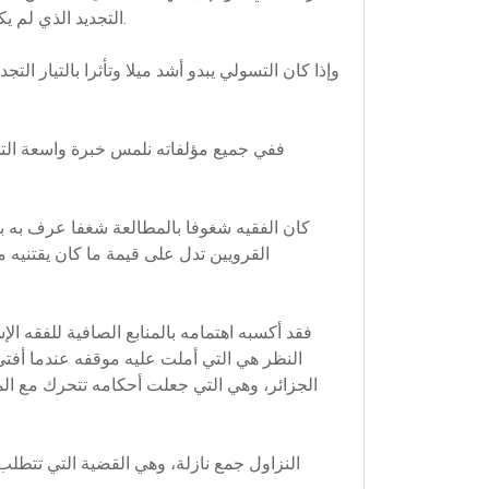
التجديد الذي لم يكتب له الاستمرار،(35) إلا أنه تتلمذ على شيوخ شهدوه وتأثروا به كالشيخ حمدون بن الحاج والشيخ محمد بن إبراهيم الدكالي.
وإذا كان التسولي يبدو أشد ميلا وتأثرا بالتيار الت
ففي جميع مؤلفاته نلمس خبرة واسعة التي ي
القرويين تدل على قيمة ما كان يقتنيه 
فقد أكسبه اهتمامه بالمنابع الصافية للفقه ال
النظر هي التي أملت عليه موقفه عندما أفتى ب
الجزائر، وهي التي جعلت أحكامه تتحرك مع الم
النزاول جمع نازلة، وهي القضية التي تتطل