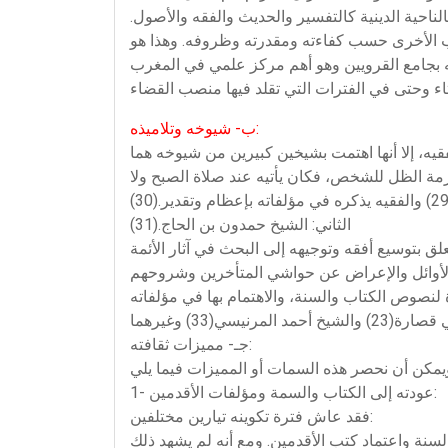
ناحية الدينية كالتفسير والحديث والفقه والأصول.
ب الأخرى حسب كفاءته ومقدرته وظروفه. وهذا هو
سته بجامع القرويين وهو أهم مركز علمي في المغرب
ب- شيوخه وتلاميذه:
ه كان يلازمه ملازمة الظل للشخص، فكان يأتيه عند صلاة الصبح ولا
الثاني: الشيخ حمدون بن الحاج.(31)
لق بتوسيع أفقه وتوجيهه إلى البحث في آثار الأئمة
جـ- مميزات ثقافته:
1- عودته إلى الكتاب والسمة ومؤلفات الأقدمين:
فقد عاش فترة تكوينه تيارين مختلفين:
ودة إلى نصوص الكتاب والسنة واعتماد كتب الأقدمين. ومع أنه لم يشهد ذلك