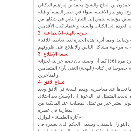
ت بعض مؤلفاته تنتمي إلى التيار الثاني في شكلها من
2- خبرته بالهيئة الاجتماعية:
اليد. ومما أثرى هذه الخبرة لديه تعاطيه للإفتاء
3- سعة الإطلاع:
كان الفقيه شغوفا بالمطالعة شغفا عرف به بين معارفه، فقد ذكر بعض الباحثين أنه قرأ معيار الونشريسي اثنتي عشرة مرة،(36) كما أن وصيته بأن تضم خزانته لخزانة
خصوصا في كتابه (البهجة) الغني بآراء المتقدمين
والمتأخرين.
4- اتساع الأفق:
ما نجدها عند معاصريه، وهذه السعة في الأفق وبعد
الجديد المتمثل في الدعوة إلى الإصلاح بعد احتلال
ولي يعتبر خير من تمثل المصلحة عند المالكية من
المغاربة في عصره.
آثاره العلمية: «النوازل»
ي النوازل بالمفتي، ويسمى الحكم الذي يصدره في