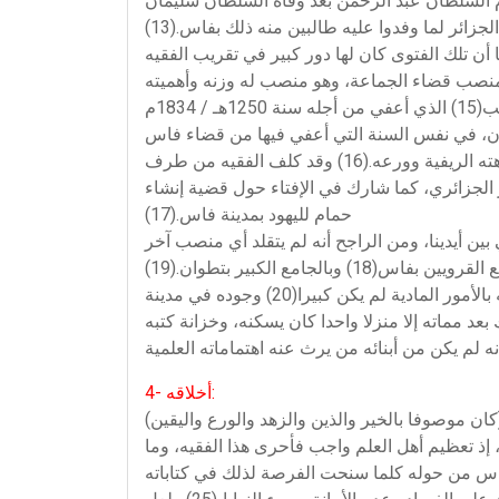
ائر لما وفدوا عليه طالبين منه ذلك بفاس.(13)
ثة كانت سنة 1246هـ / 1831م، وأن الفقيه تقلد منصب قاضي الجماعة بفاس سنة 1247هـ، أدركنا أن تلك الفتوى كان لها دور كبير في تقريب الفقيه
إلا أن الفقيه لم يستمر في منصبه طويلا، فقد أعفى سنة 1252هـ / 1836م، بسبب دسائس العامل الذي تضايق من نزاهته الريفية وورعه.(16) وقد كلف الفقيه من طرف
ر الجزائري، كما شارك في الإفتاء حول قضية إنشاء
حمام لليهود بمدينة فاس.(17)
وبالجامع الكبير بتطوان.(19)
وقد كان يرتزق من التجارة في السلاح ومن العمل الفلاحي حيث أن صلته بأرضه في البادية لم تنقطع، ويبدو أن اهتمامه بالأمور المادية لم يكن كبيرا(20) وجوده في مدينة
د مماته إلا منزلا واحدا كان يسكنه، وخزانة كتبه
4- أخلاقه:
ن موصوفا بالخير والذين والزهد والورع واليقين)
إذ تعظيم أهل العلم واجب فأحرى هذا الفقيه، وما
ر أحكامه على الناس من حوله كلما سنحت الفرصة لذلك في كتاباته