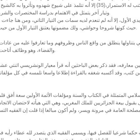
وتيار آخر يتمثل في الاهتمام بدراسة المختصرات والشروح، وهو تيار الأغلبية، سواء في عصر الفقيه أو قبله.
جديدي الأول، إلا أنه لم تنعدم لديه سمات من التيار الثاني، ومن هنا جاء
حيث كونها شروحا وحواشي، ولك مضمونها يعتنق التيار الأول من حيث العودة إلى الكتاب والسنة واعتماد كتب الأقدمين.
تناولها ينطلق من واقع الناس وظروفهم وما تعارفوا عليه من عادات وتق
والقضاء، وهو وظائف أتاحت له مواجهة مشاكل الناس والإطلاع على ظروفهم.
من كتب، وقد أكسبه شغفه بالقراءة إطلاعا واسعا نلمسه في كل مؤلفاته 
إسلامي المتمثلة في الكتاب والسنة ومؤلفات الأئمة الأولين سعة أفق قل
قبول بيعة الجزائريين للملك المغربي، وهي التي هيأته لاحتضان الاتجاه 
صلحة العامة في مرونة ويسر، ولم أكون مبالغا إذا قلت إن الفقيه التس
ب حكما شرعيا للفصل فيها، ويسمى الفقيه الذي يتصدر لله عطاء رأيه ف