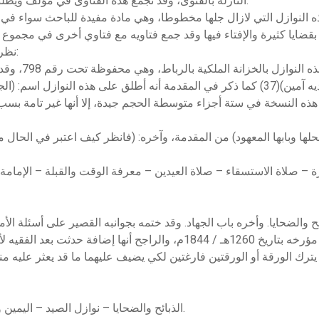
النازلة بالفتوى، وقد تجمع هذه الفتاوى في مؤلف ويطلق عليها (النوازل) كما يطلق على المفتي (النوازلي).
- نظرة على النسخة التي اطلعنا عليها من هذه النوازل:
توجد النسخة ال
تكرر من الحوادث الغربية).(38)
هذه النسخة في ستة أجزاء متوسطة الحجم جيدة، إلا أنها غير تامة بس
بمحلها وبابها المعهود) من المقدمة، وآخره: (فانظر كيف اعتبر في الحال 
ة – صلاة الاستسقاء – صلاة العيدين – معرفة الوقت والقبلة – الإمامة –
ئح والضحايا. وأخره باب الجهاد. وقد ختمه بجوانبه القصير على أسئلة الأم
رسالة في الجهاد للسلطان عبد الرحمن العلوي مؤرخه بتاريخ 1260هـ / 1844م،
 يترك الورقة أو الورقتين فارغتين لكي يضيف عليهما ما قد يعثر عليه م
الذبائح والضحايا – نوازل الصيد – اليمين والنذر – نوازل الجهاد وما تعلق به – الجهاد والجزية.