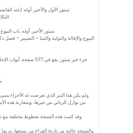
مبتور الأول والأخير. أوله: (عند القاضي هـ). وآخره: (وهو ظاهر قول مالك في رسم مساجد القبائل من سماع ابن القاسم وأما...) يقع في 455 صفحة، وأبوابه هي:
النكاح والطلاق – الوليمة – الخلع والنشوز – الطلاق والرجعة والعدة والاستبراء – الإيلاء – المفقود – النفقة والرضاع والحضانة.
مبتور الأخير. أوله: باب البيوع والإقالة والتولية والثنيا. وآخره: (اختلفوا في الصلح الواقع عن الإنكار هل يعرض له الفساد). يقع في 541 صفحة، وأبوابه هي:
البيوع والإقالة والتولية والثنيا – التصيير – فص
جزء غير مبتور. يقع في 
وأبوابه هي:
مب
ولم يكن هذا البتر الذي تعرضت له الأجزاء يسيرا
من نوازل الزياتي من غيرها، وبمقارنة هذه الأب
وقد كتبت هذه النسخة بخطوط مختلفة مع تلوي
والنسخة خالية من تاريخ الفراغ من نسخها، وربما كا