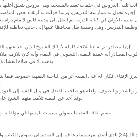
كانت تلقى الدروس في حلقات تعقد بالمسجد، وهي دروس يتعلق أغلبها بال
إجازة تخول له ممارسة التدريس، وربما خولت له ارتقاء بعض المناص
 تعليمه الأولي في كتابه القرية، ثم انتقل إلى مدينة فاس لإتمام درا
إن المصادر لم تسعنا بلائحة كاملة لأولئك الشيوخ الذين أخذ عنهم الفقيه، إلا أنها اهتمت بشيخين كبيرين من شيوخه هما:
خ محمد بن إبراهيم الدكالي(28)، وقد ذكرت المصادر أنه عمدة الفقيه، التسولي في الفقه، وأن
يذهب إلا في صلاة العشاء،(29) والفقيه يذكره في مؤلفاته بإعظام وتقدير.(30)
 الإفتاء، فكان له على الفقيه أثر من الناحية الفقهية خصوصا فيما يتع
الأوائل والإعراض عن حواشي المتأخرين وشروحهم.
وقد أخذ عن الفقيه تلاميذ منهم: الشيخ علي قصارة(23) والشيخ أحمد المرنيسي(33) وغيرهما.
تتسم ثقافة الفقيه التسولي بسمات نلمسها في مؤلفاته، ويمكن أن نحصر هذه السمات أو المميزات فيما يلي:
تيار تجديدي يعود إلى عهد السلطان محمد بن عبد الله(34) الذي أصدر مرسوما دعا فيه إلى الع