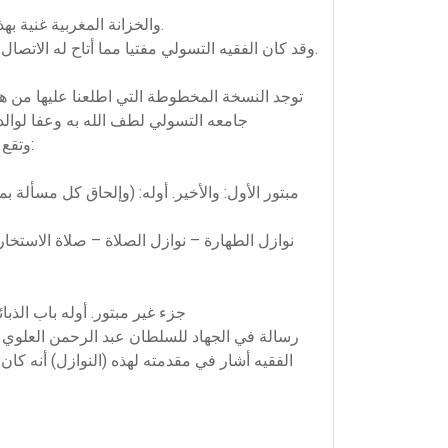
والخزانة المغربية غنية بهذه النوازل التي لازال جلها مخطوطا، وهي مادة مفيدة للباحث سواء في الميدان الفقهي أو في ميدان الدراسات الاجتماعية.
وقد كان الفقيه التسولي مفتيا مما أتاح له الاتصال بقضايا كثيرة والإفتاء فيها وقد جمع فتاويه مع فتاوي أخرى في مجموع يعرف في الخزانة المغربية باسم: (نوازل التسولي).
جامعه التسولي لطف الله به وعفا لوالديه آمين)(37) كما ذكر في المقدمة أنه أطلق على هذه النوازل اسم: (الجواهر النفيسة مما ي
مرتبة كما يلي:
وتقع 
مبتور الأول: والأخير. أوله: (وإلحاق كل مسألة 
نوازل الطهارة – نوازل الصلاة – صلاة الاستخار
جزء غير مبتور. أوله باب الذبا
الفقيه أشار في مقدمته لهذه (النوازل) أنه كان