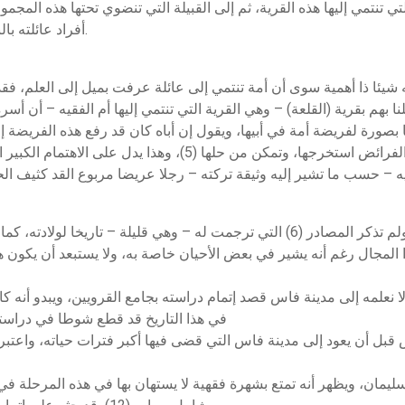
التي تنتمي إليها هذه القرية، ثم إلى القبيلة التي تنضوي تحتها هذه المج
أفراد عائلته بالبادية يحملون هذا اللقب وكذلك أحفاده بمدينة فاس.
قيه شيئا ذا أهمية سوى أن أمة تنتمي إلى عائلة عرفت بميل إلى العلم، 
 بهم بقرية (القلعة) – وهي القرية التي تنتمي إليها أم الفقيه – أن أسرة 
نا بصورة لفريضة أمة في أبيها، ويقول إن أباه كان قد رفع هذه الفريضة
ولد التسولي بقرية (سبرارة) بمنطقة التسول، ولم تذكر المصادر (6) التي ترجمت له – وه
المجال رغم أنه يشير في بعض الأحيان خاصة به، ولا يستبعد أن يكون هذا 
في هذا التاريخ قد قطع شوطا في دراسته ا
بالسلطان سليمان، ويظهر أنه تمتع بشهرة فقهية لا يستهان بها في هذه المر