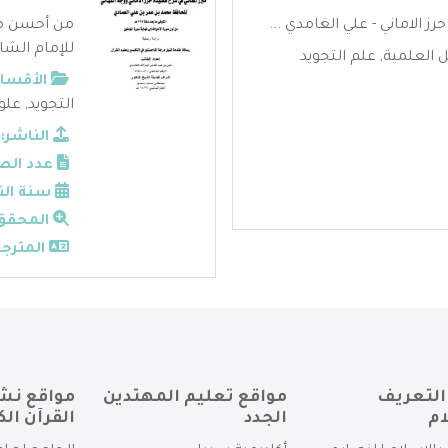
 الاماني - علي الغامدي ...
من أحسن مؤ
للإمام الشا
ل العلمية
,
علم التجويد
الأقسام
التجويد
,
علوم
الناشر:
عدد الص
سنة الن
المحقق
المترجم
التعريف
مواقع تعليم المهتدين
مواقع نش
ام
الجدد
القرآن الك