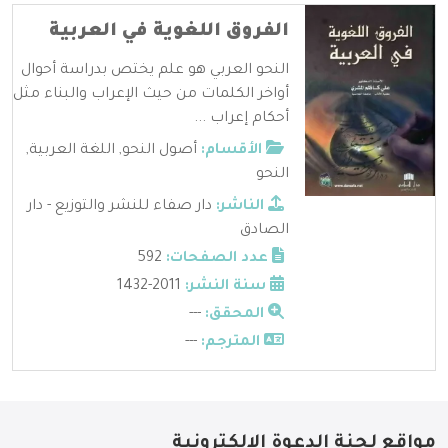
الفروق اللغوية في العربية
النحو العربي هو علم يختص بدراسة أحوال
أواخر الكلمات من حيث الإعراب والبناء مثل
أحكام إعراب ...
الأقسام:
أصول النحو
,
اللغة العربية
,
النحو
الناشر:
دار صفاء للنشر والتوزيع - دار
الصادق
عدد الصفحات:
592
سنة النشر:
2011-1432
المحقق:
---
المترجم:
---
مواقع لجنة الدعوة الإلكترونية