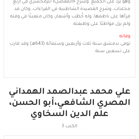
وهو يردُّ على الجميع. وشرح «المفصل» للزمخشري في أربع
مجلدات، وشرح القصيدة الشاطبية في القراءات، وكان قد
قرأها على ناظمها، وله خُطَب وأشعار، وكان متعينًا في وقته.
ولم يزل مواظبًا على وظيفته.
وفاته
توفى بدمشق سنة ثلاث وأربعين وستمائة (643هـ) وقد قارب
على تسعين سنة.
علي محمد عبدالصمد الهمداني
المصري الشافعي،أبو الحسن،
علم الدين السخاوي
الكتب 3