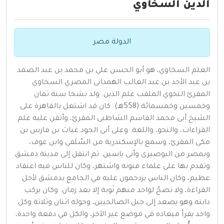
الدين السخاوي
الدولة مصر
العلم السخاوي، هو أبو الحسن علي بن محمد بن عبد الصمد
بن عبد الأحد بن عبد الغالب الهمدانى المصري السخاوي
المقرئ النحوي الملقب علم الدين. ولد بسَخا سنة ثمان
وخمسين وخمسمائة (558هـ). كان قد اشتغل بالقاهرة على
الشيخ أبى محمد القاسم الشاطبى المقرئ، وأتقن عليه علم
القراءات، والنحو، واللغة. وعلى أبى الجود غياث بن فارس بن
مكى المقرئ، وسمع بالإسكندرية من السّلَفي وابن عوف،
وبمصر من البوصيرى وأبى ياسين. ثم انتقل إلى مدينة دمشق
وتقدم بها على علماء فنونه واشتهر، وكان للناس فيه اعتقاد
عظيم، وكان الناس يزدحمون عليه في الجامع بدمشق لأجل
القراءة، ولا تصحّ لواحد منهم نَوبة إلا بعد زمان. وكان يركب
دابته وهو يصعد إلى جبل الصالحيين، وحوله اثنان وثلاثة وكل
واحد يقرأ ميعاده في موضع غير الآخر، والكل في دفعة واحدة،