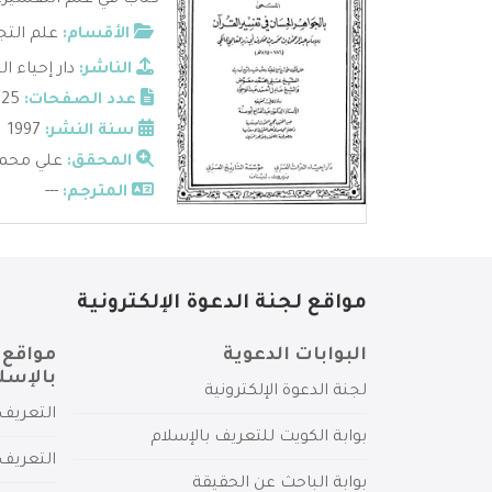
كتاب في علم التفسير، 
الأقسام:
علم التج
الناشر:
دار إحياء ا
عدد الصفحات:
2725
سنة النشر:
1997
المحقق:
علي محم
المترجم:
---
مواقع لجنة الدعوة الإلكترونية
البوابات الدعوية
مواقع 
بالإسل
لجنة الدعوة الإلكترونية
التعريف 
بوابة الكويت للتعريف بالإسلام
التعريف 
بوابة الباحث عن الحقيقة