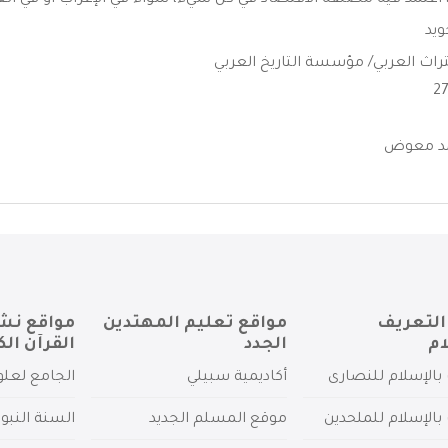
اعتمد فيه مصنفه الاقتصاد في كل شيء، سواء في الإعراب أو في العقائ
ويد
لتراث العربي/ مؤسسة التاريخ العربي
د معوض
التعريف
مواقع تعليم المهتدين
مواقع نش
ام
الجدد
القرآن الك
بالإسلام للنصارى
أكاديمية سبيلي
الجامع لعلو
بالإسلام للملحدين
موقع المسلم الجديد
السنة النبو