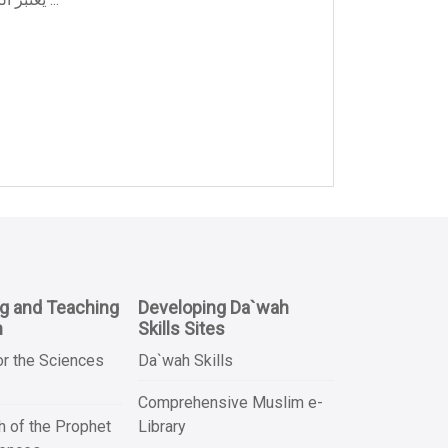
ng and Teaching
Developing Da`wah
n
Skills Sites
or the Sciences
Da`wah Skills
Comprehensive Muslim e-
 of the Prophet
Library