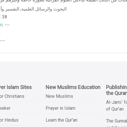
التفسير وأ
,
البحوث والرسائل العلمية
:
38
n:
---
-
---
er Islam Sites
New Muslims Education
Publishi
the Qura
or Christians
New Muslims
Al-Jami` f
Seeker
Prayer in Islam
of Qur’an
or Hindus
Learn the Qur'an
The Sunnah