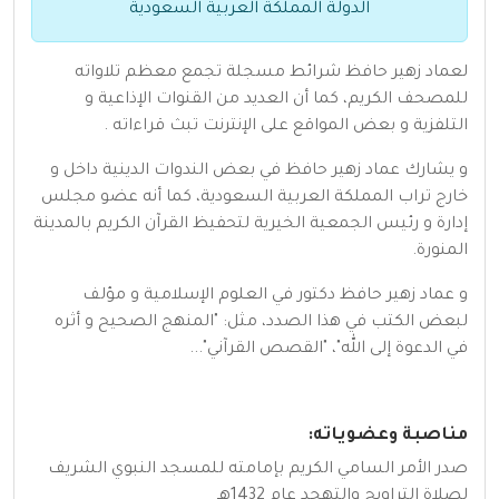
الدولة المملكة العربية السعودية
لعماد زهير ﺣﺎﻓﻈ شرائط مسجلة تجمع معظم تلاواته
للمصحف الكريم، كما أن العديد من القنوات الإذاعية و
التلفزية و بعض المواقع على الإنترنت تبث قراءاته .
و يشارك عماد زهير ﺣﺎﻓﻈ في بعض الندوات الدينية داخل و
خارج تراب المملكة العربية السعودية، كما أنه عضو مجلس
إدارة و رئيس الجمعية الخيرية لتحفيظ القرآن الكريم بالمدينة
المنورة.
و عماد زهير ﺣﺎﻓﻈ دكتور في العلوم الإسلامية و مؤلف
لبعض الكتب في هذا الصدد، مثل: "المنهج الصحيح و أثره
في الدعوة إلى الله"، "القصص القرآني"...
مناصبة وعضوياته:
صدر الأمر السامي الكريم بإمامته للمسجد النبوي الشريف
لصلاة التراويح والتهجد عام 1432هـ