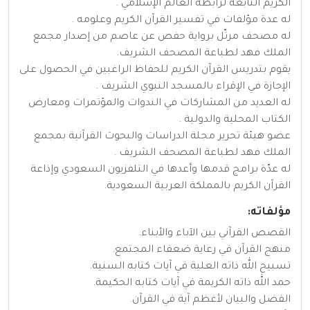
الكريم التابعة لرابطة العالم الإسلامي .
له عدة مؤلفات في تفسير القرآن الكريم وعلومه .
له مصحف مرتّل برواية حفص عن عاصم من إصدار مجمع
الملك فهد لطباعة المصحف الشريف.
يقوم بتدريس القرآن الكريم للحفاظ الراغبين في الحصول على
الإجازة في الإقراء بالمسجد النبوي الشريف .
له العديد من المشاركات في الندوات والمؤتمرات ومعارض
الكتاب المحلية والدولية .
عضو هيئة تحرير مجلة الدراسات والبحوث القرآنية بمجمع
الملك فهد لطباعة المصحف الشريف .
له عدّة برامج قدمها وأعدها في التلفزيون السعودي وإذاعة
القرآن الكريم بالمملكة العربية السعودية.
مؤلفاته:
القصص القرآني بين الآباء والأبناء.
منهج القرآن في رعاية ضعفاء المجتمع.
تسبيح الله ذاته العلية في آيات كتابه السنية.
حمد الله ذاته الكريمة في آيات كتابه الحكيمة.
الفضل والبيان لأعظم آية في القرآن.