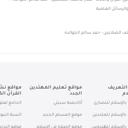
 القرآن ودلالاته - عمار عاطف الضلاعين - حمد سالم الخوالدة ...
الرسائل العلمية
 الضلاعين - حمد سالم الخوالدة
التعريف
مواقع تعليم المهتدين
مواقع نش
ام
الجدد
القرآن الك
بالإسلام للنصارى
أكاديمية سبيلي
الجامع لعلو
بالإسلام للملحدين
موقع المسلم الجديد
السنة النبو
 بالإسلام للهندوس
موقع الصلاة في الإسلام
موقع الترج