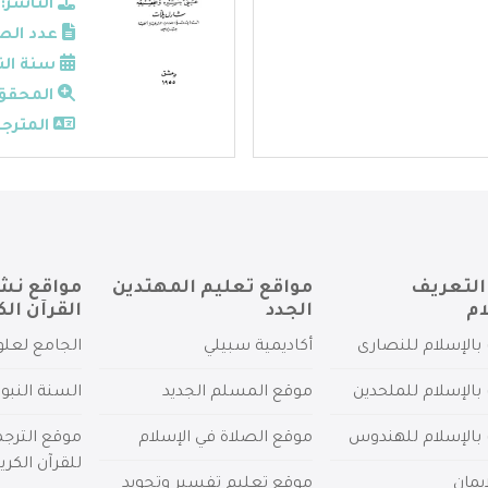
الناشر:
عدد الص
سنة الن
المحقق
المترجم
التعريف
مواقع تعليم المهتدين
مواقع نش
ام
الجدد
القرآن الك
بالإسلام للنصارى
أكاديمية سبيلي
الجامع لعلو
بالإسلام للملحدين
موقع المسلم الجديد
السنة النبو
 بالإسلام للهندوس
موقع الصلاة في الإسلام
موقع الترج
للقرآن الكري
يمان
موقع تعليم تفسير وتجويد