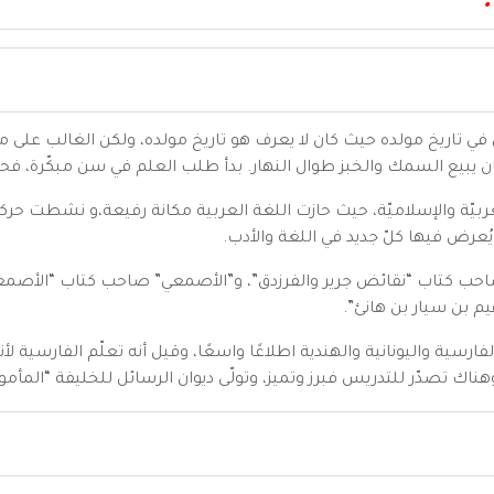
فكان يبيع السمك والخبز طوال النهار. بدأ طلب العلم في سن مبكّرة، ف
بيّة والإسلاميّة، حيث حازت اللغة العربية مكانة رفيعة،و نشطت حركا
ُعرض فيها كلّ جديد في اللغة والأدب.
صاحب كتاب “نقائض جرير والفرزدق”، و”الأصمعي” صاحب كتاب “الأصمعيات
يم بن سيار بن هانئ”.
فارسية واليونانية والهندية اطلاعًا واسعًا، وقيل أنه تعلّم الفارسية
هناك تصدّر للتدريس فبرز وتميز، وتولّى ديوان الرسائل للخليفة “المأمو