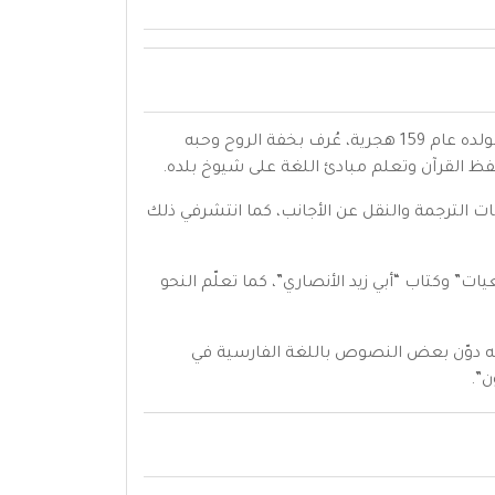
واختلف المؤرخون في تاريخ مولده حيث كان لا يعرف هو تاريخ مولده، ولكن الغالب على مولده عام 159 هجرية، عُرف بخفة الروح وحبه
حفظ القرآن وتعلم مبادئ اللغة على شيوخ بلده.
ت الترجمة والنقل عن الأجانب، كما انتشرفي ذلك
” وكتاب “أبي زيد الأنصاري”، كما تعلّم النحو
 لأنه دوّن بعض النصوص باللغة الفارسية في
ن”.