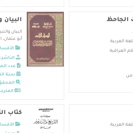
 الجاحظ
البيان و
.
البيان والتب
أبو عثمان، ا
لغة العربية
الأقسام
لام العراقية
الناشر:
عدد الص
سنة الن
من
المحقق
المترجم
كتاب الت
لغة العربية
الأقسام