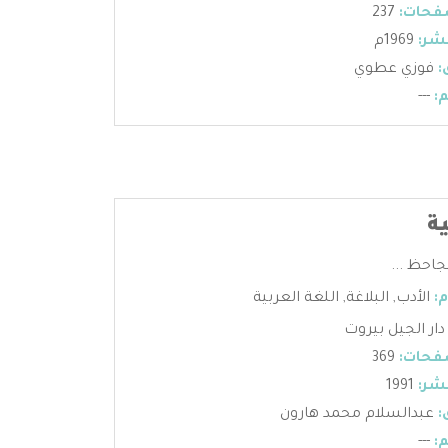
فحات:
237
شر:
1969م
:
فوزي عطوي
:
---
ة
جاحظ ...
:
الأدب
,
البلاغة
,
اللغة العربية
دار الجيل بيروت
فحات:
369
شر:
1991
:
عبدالسلام محمد هارون
:
---