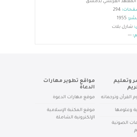
المعهد الفرنسي بدمشق
فحات:
294
شر:
1955
:
شارل بلات
:
---
ر وتعليم
مواقع تطوير مهارات
ريم
الدعاة
م القرآن وترجماته
موقع مهارات الدعوة
ية وعلومها
موقع المكتبة الإسلامية
الإلكترونية الشاملة
مات الصوتية
م