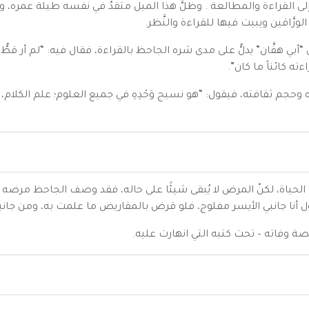
ى القراءة والمطالعة . وظلَّ هذا الميل متقدٌ في نفسه طيلة عمره، ويُ
ورَّاقين ويبيت فيها للقراءة والنَّظر.
 “أبي هفَّان” يدلُّ على مدى شره الجاحظ بالقراءة، فقال فيه: “لم أر قط
ءته كائناً ما كان”.
 ثقافته، فيقول: “هو نسيج وَحْدِهِ في جميع العلوم؛ علم الكلام، والأخبار
حياة، لكنّ المرض لا يُبقى شيئًا على حاله، فقد وصف الجاحظ مرضه
 يقول أنا جانبي الأيسر مفلوج، فلو قرض بالمقاريض ما علمت به، ومن جان