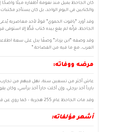
كان الجاحظ يميل منذ نعومة أظفاره ميلًا واضحًا إل
والكتابين في اليوم الواحد، بل كان يستأجر مكتبات ال
وقد أورد “ياقوت الحموي” قولاً لأحد معاصريه يُدعى
الجاحظ، فإنَّه لم يقع بيده كتاب قَطُّ إلا استوفى قرا
وقد وصفه “ابن يزداد” وصفًا يدل على سعة اطلاعه وحجم
العرب، مع ما فيه من الفصاحة.”
مرضه ووفاته:
عاش أكثر من تسعين سنة، نهل فيهم من تجارب ال
بارداً أخذ برجلي، وإن أكلت حاراً أخذ برأسي، وكان
وقد مات الجاحظ عام 255 هجرية – كما روي عن قصة وفاته – تحت كتبه التي انهارت عليه.
أشهر مؤلفاته: