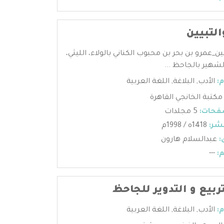
التبيين
يين_عمرو بن بحر بن محبوب الكناني بالولاء، الليثي،
لشهير بالجاحظ ...
:
الأدب
,
البلاغة
,
اللغة العربية
مكتبة الخانجي القاهرة
فحات:
5 مجلدات
شر:
1418ه / 1998م
:
عبدالسلام هارون
:
---
ربيع و التدوير للجاحظ
:
الأدب
,
البلاغة
,
اللغة العربية