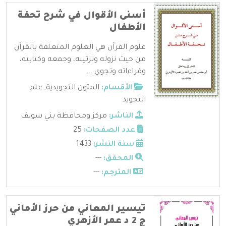
أسنى الأقوال في شرح تحفة
الأطفال
علوم القرآن هي العلوم المتعلقة بالقرآن
من حيث نزوله وترتيبه، وجمعه وكتابته،
وقراءاته وتجوي ...
الأقسام:
المتون التجويدية
,
علم
التجويد
الناشر:
مركز ومحافظة بني سويف
عدد الصفحات:
25
سنة النشر:
1433
المحقق:
---
المترجم:
---
تيسير المعاني من حرز الأماني
ج 2 د عمر الأزهري