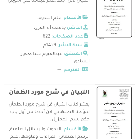
التبيان لابن آجطا_عمر عبدالله علي الثويني
...
الأقسام:
علم التجويد
الناشر:
جامعة أم القرى
عدد الصفحات:
622
سنة النشر:
1429م
المحقق:
عبدالقيوم عبدالغفور
السندي
المترجم:
---
التبيان في شرح مورد الظمآن
يعتبر كتاب التبيان في شرح مورد الظمآن
لمؤلفه الصنهاجي ابن آجطا من أول باب
حكم رسم الهمز إل ...
الأقسام:
البحوث والرسائل العلمية
,
الرسم العثماني
,
القراءات وعلومها
,
علم