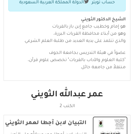
حساب تويتر
الدولة المملكة العربية السعودية
الشيخ الدكتور الثويني
هو إمام وخطيب جامع إبن باز بالقريات
وهو من أبناء محافظة القريات البررة،
والذي تتلمذ على يديه العديد من طلبة العلم الشرعي.
عضواً في هيئة التدريس بجامعة الجوف
"كلية العلوم والآداب بالقريات" تخصص علوم قرآن،
منتقلاً من جامعة حائل.
عمر عبدالله الثويني
الكتب 2
التبيان لابن آجطا لعمر الثويني