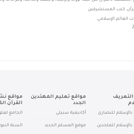
المتعلقة بالقرآن من حيث نزوله وترتيبه، وجمعه وكتابته، وقراءاته وتج
رآن
,
كتب المستشرقين
ت العالم الإسلامي
التعريف
مواقع تعليم المهتدين
مواقع نش
ام
الجدد
القرآن الك
بالإسلام للنصارى
أكاديمية سبيلي
الجامع لعلو
بالإسلام للملحدين
موقع المسلم الجديد
السنة النبو