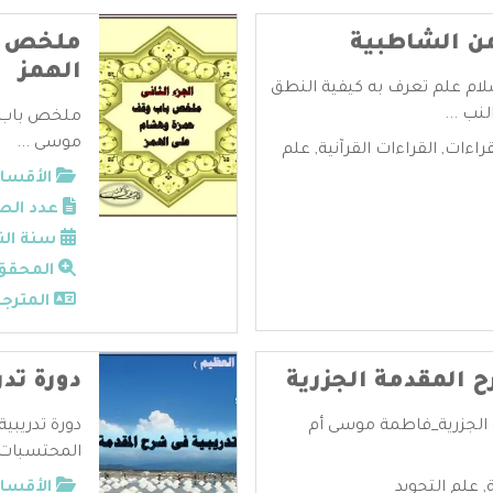
 من الشاطبية
ملخص ب
الهمز
إسلام علم تعرف به كيفية النطق
نب ...
ملخص باب و
موسى ...
قراءات
,
القراءات القرآنية
,
علم
الأقسام
عدد الص
سنة الن
المحقق
المترجم
ح المقدمة الجزرية
دورة تد
 الجزرية_فاطمة موسى أم
دورة تدريبي
المحتسبات .
,
علم التجويد
الأقسام