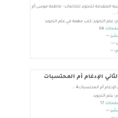
ريبية المتقدمة للتجويد للخاتمات - فاطمة موسى أم
..
:
علم التجويد
,
كتب مهمة في علم التجويد
فحات:
64
شر:
---
:
---
:
---
لثاني الإدغام أم المحتسبات
الإدغام أم المحتسبات4 ...
:
علم التجويد
فحات:
17
شر:
---