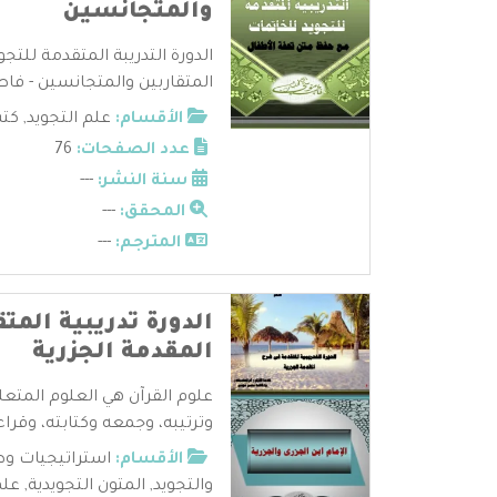
والمتجانسين
الدورة التدريبة المتقدمة للتج
المتقاربين والمتجانسين - فاط
الأقسام:
علم التجويد
,
كتب
عدد الصفحات:
76
سنة النشر:
---
المحقق:
---
المترجم:
---
الدورة تدريبية الم
المقدمة الجزرية
علوم القرآن هي العلوم المتعل
وترتيبه، وجمعه وكتابته، وقراءا
الأقسام:
استراتيجيات وط
والتجويد
,
المتون التجويدية
,
علم