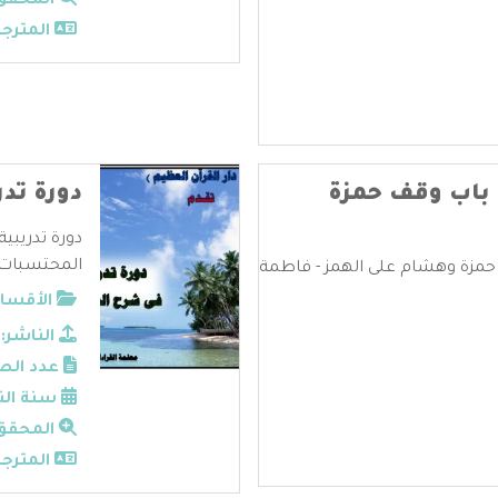
المحقق
المترجم
 باب وقف حمزة
دورة تد
دورة تدريب
المحتسبات. 
حمزة وهشام على الهمز - فاطمة
الأقسام
الناشر:
عدد الص
سنة الن
المحقق
المترجم