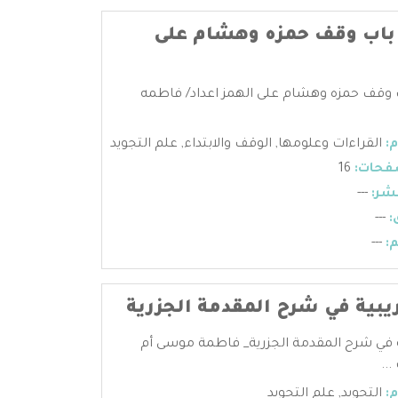
اب وقف حمزه وهشام على
قف حمزه وهشام على الهمز اعداد/ فاطمه
:
القراءات وعلومها
,
الوقف والابتداء
,
علم التجويد
فحات:
16
شر:
---
:
---
:
---
ريبية في شرح المقدمة الجزرية
ة في شرح المقدمة الجزرية_ فاطمة موسى أم
..
:
التجويد
,
علم التجويد