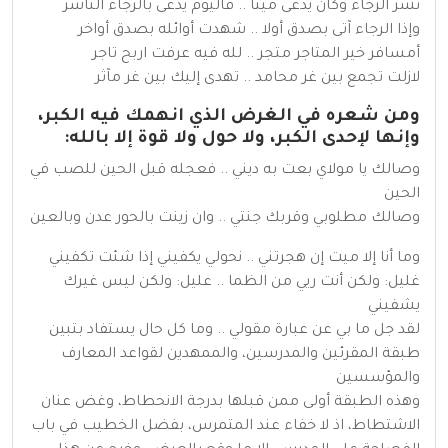
نشر الرجاء وكان يدعى ميتا .. فاليوم يدعى بالرجاء الناشر
وإذا الرجاء آتى بصدق أولا .. شهدت أوائله بصدق أواخر
أمسافر خير المتاجر متجر .. لله فيه عرفت اربح تاجر
لازلت تجمع بين غر محامد .. تهدى إليك بين غر مآثر
ومن شعره في الغرض الذي انهمك فيه الكبر،
وإنها لإحدى الكبر، ولا حول ولا قوة إلا بالله:
وصالك يا مولاي بعت به ديني .. فعجله قبل الحين للصب في
الحين
وصالك مطلوبي وقربك جنتي .. وان زينت بالحور عدن وبالعين
وما أنا إلا ميت إن هجرتني .. نحولي يكفيني إذا شئت تكفيني
غليل: ولكن أنت ريي من الظما .. عليل: ولكن ليس غيرك
يشفيني
لقد جل ما بي عن عبارة مقولي .. وما كل حال يستفاد بتبين
طبقة المقرئين والمدرسين، والممهدين لقواعد المعارف
والمؤسسين
وهذه الطبقة أولى ممن قبلها بدرجة الانحطاط، وغض عنان
الاشتطاط، اذ لا خفاء عند المتمرس، بفضل الخطيب في باب