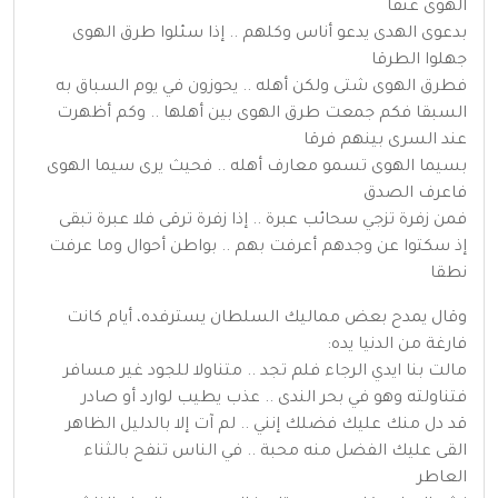
الهوى عتقا
بدعوى الهدى يدعو أناس وكلهم .. إذا سئلوا طرق الهوى
جهلوا الطرقا
فطرق الهوى شتى ولكن أهله .. يحوزون في يوم السباق به
السبقا فكم جمعت طرق الهوى بين أهلها .. وكم أظهرت
عند السرى بينهم فرقا
بسيما الهوى تسمو معارف أهله .. فحيث يرى سيما الهوى
فاعرف الصدق
فمن زفرة تزجي سحائب عبرة .. إذا زفرة ترقى فلا عبرة تبقى
إذ سكتوا عن وجدهم أعرفت بهم .. بواطن أحوال وما عرفت
نطقا
وقال يمدح بعض مماليك السلطان يسترفده، أيام كانت
فارغة من الدنيا يده:
مالت بنا ايدي الرجاء فلم تجد .. متناولا للجود غير مسافر
فتناولته وهو في بحر الندى .. عذب يطيب لوارد أو صادر
قد دل منك عليك فضلك إنني .. لم آت إلا بالدليل الظاهر
القى عليك الفضل منه محبة .. في الناس تنفح بالثناء
العاطر