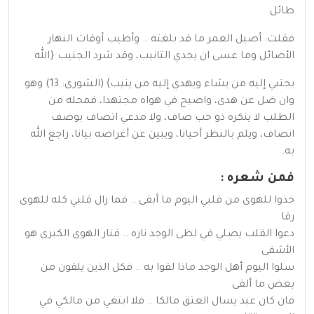
طائل
فقلت: أصيل العمر ما قد بلغته .. وأطيب أوقات النهار
الأصائل وما عسى ان يجدي التانيب، وقد شرد الجنيب {الله
يجتبي إليه من يشاء ويهدي إليه من ينيب} (الشورى: 13) وهو
وان ضل عن هدى، واصبح في هواه مجتهدا، فمحله من
الطلب لا ينكره ذو حب صاف، ولا مدعي اتصاف بوصف
انصاف، ويلم بالنظر أحيانا، ويبين عن أغراضه بيانا، راجع الله
به.
فمن شعره :
خذوا للهوى من قلبي اليوم ما أبقى .. فما زال قلبي كله للهوى
رقا
دعوا القلب يصلي في لظى الوجد ناره .. فنار الهوى الكبرى هو
الأشقى
سلوا اليوم أهل الوجد ماذا لقوا به .. فكل الذين يلقون من
بعض ما ألقى
فان كان عبد يسال العتق مالكا .. فلا ابتغي من مالكي في