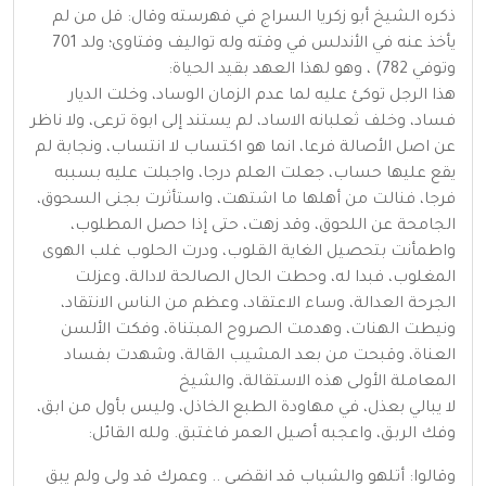
ذكره الشيخ أبو زكريا السراج في فهرسته وقال: قل من لم
يأخذ عنه في الأندلس في وقته وله تواليف وفتاوى؛ ولد 701
وتوفي 782) ، وهو لهذا العهد بقيد الحياة:
هذا الرجل توكئ عليه لما عدم الزمان الوساد، وخلت الديار
فساد، وخلف ثعلبانه الاساد، لم يستند إلى ابوة ترعى، ولا ناظر
عن اصل الأصالة فرعا، انما هو اكتساب لا انتساب، ونجابة لم
يقع عليها حساب، جعلت العلم درجا، واجبلت عليه بسببه
فرجا، فنالت من أهلها ما اشتهت، واستأثرت بجنى السحوق،
الجامحة عن اللحوق، وقد زهت، حتى إذا حصل المطلوب،
واطمأنت بتحصيل الغاية القلوب، ودرت الحلوب غلب الهوى
المغلوب، فبدا له، وحطت الحال الصالحة لادالة، وعزلت
الجرحة العدالة، وساء الاعتقاد، وعظم من الناس الانتقاد،
ونيطت الهنات، وهدمت الصروح المبتناة، وفكت الألسن
العناة، وقبحت من بعد المشيب القالة، وشهدت بفساد
المعاملة الأولى هذه الاستقالة، والشيخ
لا يبالي بعذل، في مهاودة الطبع الخاذل، وليس بأول من ابق،
وفك الربق، واعجبه أصيل العمر فاغتبق. ولله القائل:
وقالوا: أتلهو والشباب قد انقضى .. وعمرك قد ولى ولم يبق