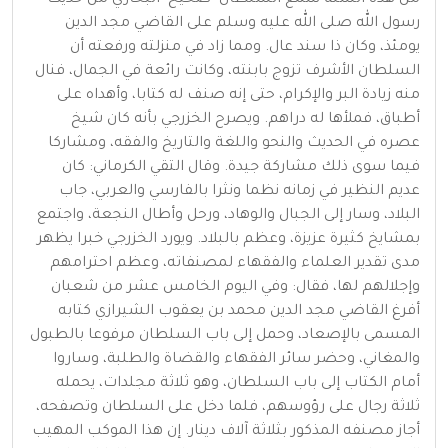
رسول الله صلى الله عليه وسلم على القاضي مجد الدين
يومئذ، وكان ذا سند عال. ومما زاد في منزلته ورفعته أن
السلطان الأشرف تزوج بابنته، وكانت رائعة في الجمال، فنال
منه زيادة البر والإكرام، حتى إنه صنف له كتابا، وأهداه على
أطباق، فملأها له دراهم. ويصرح الخزرجي بأنه كان شيخ
عصره في الحديث والنحو واللغة والتاريخ والفقه، ومشاركا
فيما سوى ذلك مشاركة جيدة. وقال التقي الكرماني: كان
عديم النظير في زمانه نظما ونثرا بالفارسي والعربي، جاب
البلاد، وسار إلى الجبال والوهاد، ورحل وأطال النجعة، واجتمع
بمشايخ كثيرة عزيزة، وعظم بالبلاد. ويورد الخزرجي خبرا يظهر
مدى تقدير العلماء والفقهاء لمصنفاته، وعظم احترامهم
وإجلالهم لها، فقال: وفي اليوم الخامس عشر من شعبان
أفرغ القاضي مجد الدين محمد بن يعقوب الشيرازي كتابه
المسمى بالإصعاد، وحمل إلى باب السلطان مرفوعا بالطبول
والمغاني، وحضر سائر الفقهاء والقضاة والطلبة، وساروا
أمام الكتاب إلى باب السلطان، وهو ثلاثة مجلدات، يحمله
ثلاثة رجال على رؤوسهم، فلما دخل على السلطان وتصفحه،
أجاز مصنفه المذكور بثلاثة آلاف دينار. إن هذا الموكب المهيب