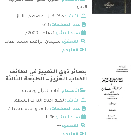
النحو
الناشر:
مكتبة نزار مصطفى الباز
عدد الصفحات:
613
سنة النشر:
1421هـ - 2000م
المحقق:
سليمان ابراهيم محمد العايد
المترجم:
---
بصائر ذوي التمييز في لطائف
الكتاب العزيز – الطبعة الثالثة
الأقسام:
آداب القرآن وحملته
الناشر:
لجنة احياء التراث الاسلامي
عدد الصفحات:
غلاف و ستة مجلدات
سنة النشر:
1996
المحقق:
---
المترجم:
---