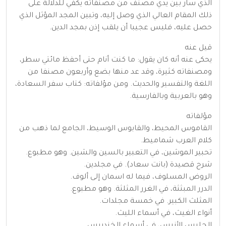
الذي سار بين يدي مصنف من مصنفاته يكفي للدلالة على
ذلك المقام العالي الذي وصل إليه، وتبين المجد المؤثل الذي
حصل عليه، فليس عجيبا أن يلقب إذن بمجد الدين.
قيل عنه
يحكى عنه أنه كان يقول: ما كنت أنام حتى أحفظ مائتي سطر،
ومصنفاته كثيرة، وقد عد منها بضع وأربعون مصنفا من
اللغة والتفسير والحديث. ومن مؤلفاته: كتاب سفر السعادة،
وهو بالعربية وبالفارسية.
مؤلفاته
القاموس المحيط، والقابوس الوسيط، الجامع لما ذهب من
كلام العرب شماميط.
تحبير الموشين، في التعبير بالسين والشين. وهو مطبوع.
شرح قصيدة (بانت سعاد). في مجلدين.
الروض المسلوف، فيما له اسمان إلى ألوف.
الدرر المبثثة، في الغرر المثلثة. وهو مطبوع.
المثلث الكبير. في خمسة مجلدات.
أنواء الغيث، في أسماء الليث.
الجليس الأنيس، في أسماء الخندريس.