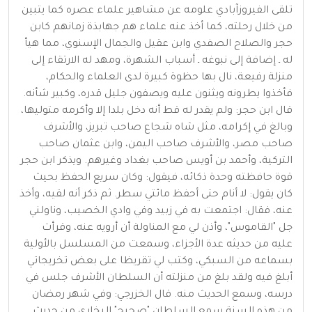
تلقى الفيروزآبادي علومه عن مشاهير علماء عصره كما يتبين
من خلال رحلته، كما أخذ عنه علماء هم جهابذة زمانهم كابن
حجر والصلاح الصفدي وابن عقيل والجمال الإسنوي، مما هيأ
له ـ إضافة إلى نبوغه ـ أسباب الشهرة، ومهد له الارتقاء إلى
منزلة رفيعة، نال بها حظوة كبيرة لدى العلماء والحكام،
فأخذوا يطرونه ويثنون عليه ويصفون جليل قدره، وكبير شأنه.
قال ابن حجر: ولم يقدر له قط أنه دخل بلدا إلا وأكرمه متوليها،
وبالغ في إكرامه، مثل شاه شجاع صاحب تبريز، والأشرف
صاحب مصر، والأشرف صاحب اليمن، وابن عثمان صاحب
التركية، وأحمد بن أويس صاحب بغداد وغيرهم. ويذكر ابن حجر
قوة حافظته وحدة ذكائه، فيقول: وكان سريع الحفظ بحيث
كان يقول: لا أنام حتى أحفظ مائتي سطر. ثم ذكر أنه لقيه، وأخذ
عنه، فقال: اجتمعت به في زبيد وفي وادي الخصيب، وناولني
جل "القاموس"، وأذن لي مع المناولة أن أرويه عنه، وقرأت
عليه من حديثه عدة الأجزاء، وسمعت من المسلسل بالأولية
بسماعه من السبكي، وكتب لي تقريظا على بعض تخريجاتي
أبلغ فيه ولقد بلغ من منزلته أن السلطان الأشرف جلس في
درسه، وسمع الحديث منه. قال الخزرجي: وفي شهر رمضان
من هذه السنة سمع السلطان "صحيح" البخاري من حديث