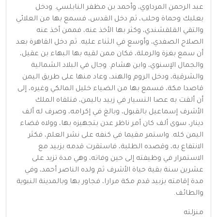
عبد الرحمن المرداوي، وأحمد بن مظفر النابلسي. ودخل
بعلبك وحماة وحلب، ثم دخل القدس، فسمع بها من العلائي
والتقي القلقشندي، وكثر بها الأخذ عنه، فممن أخذ عنه
الصلاح الصفدي، وأوسع في الثناء عليه. ثم دخل القاهرة بعد
أن سمع بغزة والرملة، فكان ممن لقيه بها البهاء بن عقيل،
والجمال الإسنوي، وابن هشام. وجال في البلاد الشمالية
والشرقية، ودخل الروم والهند، وعاد منها على طريق اليمن
قاصدا مكة، فسمع بها من الضياء خليل المالكي وغيره، إلى
أن ألقت به عصا التسيار في زبيد باليمن، فتلقاه الملك
الأشرف إسماعيل بالقبول، وبالغ في إكرامه، وصرف له ألف
دينار، سوى ألف كان أمر ناظر عدن بتجهيزه بها، وولاه قضاء
اليمن كله. واستمر مقيما في كنفه على نشر العلم، فكثر
الانتفاع به، وقصده الطلبة، فاستقرت قدمه بزبيد مع
الاستمرار في وظيفته إلى حين وفاته، وهي مدة تزيد على
عشرين سنة بقية حياة الأشرف ثم ولده الناصر أحمد، وفي
مدة إقامته بزبيد قدم مكة مرارا، فجاور بها وبالمدينة النبوية
والطائف.
منزلته