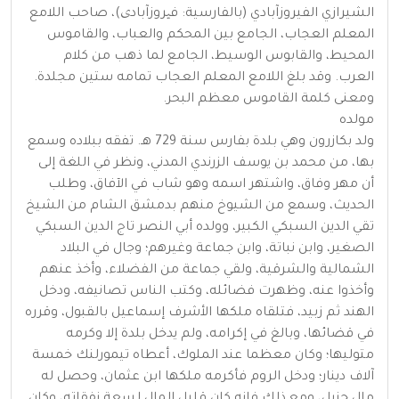
الشيرازي الفيروزآبادي (بالفارسية: فیروزآبادی)، صاحب اللامع
المعلم العجاب، الجامع بين المحكم والعباب، والقاموس
المحيط، والقابوس الوسيط، الجامع لما ذهب من كلام
العرب. وقد بلغ اللامع المعلم العجاب تمامه ستين مجلدة.
ومعنى كلمة القاموس معظم البحر.
مولده
ولد بكازرون وهي بلدة بفارس سنة 729 هـ. تفقه ببلاده وسمع
بها، من محمد بن يوسف الزرندي المدني، ونظر في اللغة إلى
أن مهر وفاق، واشتهر اسمه وهو شاب في الآفاق، وطلب
الحديث، وسمع من الشيوخ منهم بدمشق الشام من الشيخ
تقي الدين السبكي الكبير، وولده أبي النصر تاج الدين السبكي
الصغير، وابن نباتة، وابن جماعة وغيرهم؛ وجال في البلاد
الشمالية والشرقية، ولقي جماعة من الفضلاء، وأخذ عنهم
وأخذوا عنه، وظهرت فضائله، وكتب الناس تصانيفه، ودخل
الهند ثم زبيد، فتلقاه ملكها الأشرف إسماعيل بالقبول، وقرره
في قضائها، وبالغ في إكرامه، ولم يدخل بلدة إلا وكرمه
متوليها؛ وكان معظما عند الملوك، أعطاه تيمورلنك خمسة
آلاف دينار؛ ودخل الروم فأكرمه ملكها ابن عثمان، وحصل له
مال جزيل، ومع ذلك فإنه كان قليل المال لسعة نفقاته، وكان