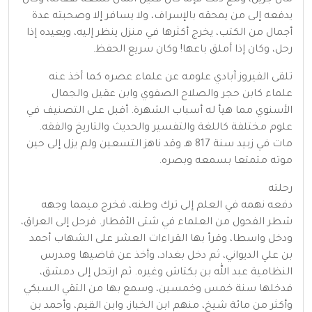
يدفعه إلى من يمحقه بالإسراف، ولا يسافر إلا وصحبته عدة
أجمال من الكتب، يخرج أكثرها في منزل ينظر إليه، ويعيده إذا
رحل، وكان إذا أملق باعها! وكان سريع الحفظ.
تلقى الفيروز آبادي علومه عن علماء عصره كما أخذ عنه
علماء كابن حجر والصلاح الصفوي وابن عقيل والجمال
الأسنوي مما هيأ له أسباب الشهرة. أقبل على التصنيف في
علوم مختلفة كاللغة والتفسير والحديث والتاريخ والفقه.
مات في زبيد سنة 817 هـ وقد ناهز التسعين ولم يزل إلى حين
موته متمتعا بسمعه وبصره.
رحلته
دفعه نهمه في العلم إلى ترك وطنه، فخرج ميمما وجهه
شطر الفحول من العلماء في شتى الأقطار. فرحل إلى العراق،
ودخل واسطا، وقرأ بها القراءات العشر على الشهاب أحمد
بن علي الديواني، ثم دخل بغداد، وأخذ عن قاضيها ومدرس
النظامية عبد الله بن بكتاش وغيره. ثم ارتحل إلى دمشق،
فدخلها سنة خمس وخمسين، وسمع بها من التقي السبكي
وأكثر من مائة شيخ، منهم ابن الخباز، وابن القيم، وأحمد بن