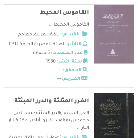
القاموس المحيط
القاموس المحيط ...
الأقسام:
اللغة العربية
,
معاجم
الناشر:
الهيئة المصرية العامة للكتاب
عدد الصفحات:
6 ملفات
سنة النشر:
1980
المحقق:
---
المترجم:
---
الغرر المثلثة والدرر المبثثة
الغرر المثلثة والدرر المبثثة -مجد الدين
محمد بن يعقوب الفيروز آبادي- مكتبة نزار
الباز ...
الأقسام:
أصول النحو
,
اللغة العربية
,