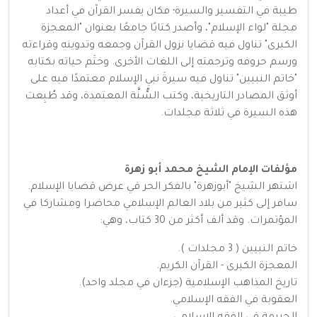
طيبة في التفسير والسيرة؛ فكان يفسر القرآن في أعداد
مجلة "لواء الإسلام"، وأصدر كتابًا جامعًا بعنوان "المعجزة
الكبرى" تناول فيه قضايا نزول القرآن وجمعه وتدوينه وقراءته
ورسم حروفه وترجمته إلى اللغات الأخرى. وختَم حياته بكتابه
"خاتم النبيين" تناول فيه سيرةَ نبي الإسلام معتمدًا فيه على
أوثق المصادر التاريخية، وكتب السُّنَّة المعتمدة، وقد طُبِعت
هذه السيرة في ثلاثة مجلدات.
مؤلفات الإمام الشيخ محمد أبو زهرة
اشتهر الشيخ "أبوزهرة" بالفكر الحر في عرض قضايا الإسلام.
سافر إلى كثير من بلاد العالم الإسلامي محاضرا ومشاركا في
المؤتمرات. وقد ألف أكثر من 30 كتاب، وهي:
خاتم النبيين ( 3 مجلدات ).
المعجزة الكبرى - القرآن الكريم.
تاريخ المذاهب الإسلامية (جزءان في مجلد واحد).
العقوبة في الفقه الإسلامي.