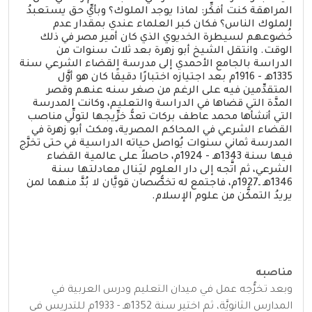
المراهقة كنت أفكِّر: لماذا يوجد الملوك؟ وبأيِّ حق يستعبدُ
الملوك الناس؟ فكان كبر العلماء عندي بمقدار عدم
خُضوعهم لسيطرة الخديوي الذي كان أمير مصر في ذلك
الوقت. وانتقل الشيخ أبو زهرة بعد ثلاث سنوات من
الدراسة بالجامع الأحمدي إلى مدرسة القضاء الشرعي سنة
1335هـ - 1916م بعد اجتيازه اختبارًا دقيقًا كان هو أوَّل
المتقدِّمين فيه على الرغم من صغر سنه عنهم وقصر
المدَّة التي قضاها في الدراسة والتعليم، وكانت المدرسة
التي أنشأها محمد عاطف بركات تعدُّ خرِّيجها لتولِّي مناصب
القضاء الشرعي في المحاكم المصرية، ومكث أبو زهرة في
المدرسة ثماني سنوات يُواصل حياته الدراسية في حتى تخرَّج
فيها سنة 1343هـ - 1924م، حاصلاً على عالمية القضاء
الشرعي، ثم اتَّجه إلى دار العلوم ليَنال معادلتها سنة
1346هـ ـ1927م، فاجتمع له تخصُّصان قويَّان لا بُدَّ منهما لمن
يريدُ التمكُّن من علوم الإسلام.
مناصبه
وبعد تخرُّجه عمل في ميدان التعليم ودرس العربية في
المدارس الثانويَّة، ثم اختير سنة 1352هـ - 1933م للتدريس في