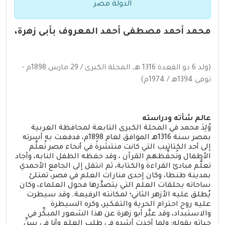
الدولة مصر
محمد أحمد مصطفى أحمد المعروف بأبى زهرة،
(ولد 6 ذو القعدة 1316 هـ، المحلة الكبرى / 29 مارس 1898م -
توفي 1394هـ / 1974م)
عالم شأته ودراسته
وُلِدَ محمد في المحلة الكبرى التابعة لمحافظة الغربية
بمصر سنة 1316هـ الموافق لعام 1898م، فدفعت به أسرته
إلى أحد الكتاتيب التي كانت منتشرةً في أنحاء مصر تُعلِّم
الأطفال وتُحفِّظهم القرآن ، وقد حفظه الطفل النابه، وأجاد
تعلُّم مبادئ القراءة والكتابة، ثم انتقل إلى الجامع الأحمدي
بمدينة طنطا، وكان إحدى منارات العلم في مصر، تمتلئ
ساحاته بحلقات العلم التي يتصدَّرها فحول العلماء، وكان
يُطلق عليه الأزهر الثاني؛ لمكانته الرفيعة. وقد سيطرت
عليه روح احترام الحرية والتفكير، وكره السيطرة
والاستبداد، وقد عبَّر أبو زهرة عن هذا الشعور المبكِّر في
حياته بقوله: ولما أخذت أشدو في طلب العلم وأنا في سنِّ