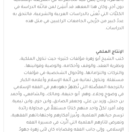
بالقاهرة، وكان يُلقي فيه محاضراته في الشريعة الإسلامية
دون أجرٍ، وكان هذا المعهد قد أُنشِئ لمن فاتَتْه الدراسة في
الكليَّات التي تُعنَى بالدراسات العربية والشرعية، فالتحق به
عددٌ كبير من خرِّيجي الجامعات الراغبين في مثل هذه
الدراسات.
ا
لإنتاج العلمي
كتب الشيخ أبو زهرة مؤلفات كثيرة؛ حيث تناول الملكية،
ونظرية العقد، والوقف وأحكامه، والوصية وقوانينها،
والتركات والتزاماتها، والأحوال الشخصية في مؤلفات
مستقلة. وتناول ثمانية من أئمة الإسلام وأعلامه الكبار
بالترجمة المفصَّلة التي تُظهِرُ جهودهم في الفقه الإسلامي
في وضوحٍ وجلاء، وهم: أبو حنيفة، ومالك، والشافعي، وأحمد
بن حنبل، وزيد بن علي، وجعفر الصادق، وابن حزم، وابن تيمية.
وقد أفرد لكلِّ واحد منهم كتابًا مستقلاًّ في محاولة رائدة
ترسم حياتهم العلمية، وتُبرز أفكارهم واجتهاداتهم الفقهية،
وتعرض لآثارهم العلمية التي أثَّرت في مسيرة الفقه
الإسلامي. وإلى جانب الفقه وقضاياه كان لأبي زهرة جهودٌ