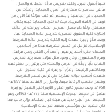
كلية أصول الدين، وكلف بتدريس مادَّة الخطابة والجدل،
فألقى محاضرات ممتازة في أصول الخطابة، وتحدَّث عن
الخطباء في الجاهلية والإسلام، ثم كتب مؤلفًا عُدَّ الأول من
نوعه في اللغة العربية، حيث لم تفرد الخطابة قبله بكتابٍ
مستقل. ولمَّا ذاع فضل المدرس الشاب وبراعته في مادَّته
اختارته كلية الحقوق المصرية لتدريس مادة الخطابة بها،
وبعد مدَّةٍ وجيزة عهدت إليه الكلية بتدريس مادَّة الشريعة
الإسلامية، فزامل في قسم الشريعة عددًا من أساطين
العلماء؛ مثل: أحمد إبراهيم، وأحمد أبي الفتح، وعلي قراعة،
وفرج السنهوري، وكان وجود مثل هؤلاء معه يزيد المدرس
الشاب دأبًا وجدَّة في الدرس والبحث؛ حتى يرتقي إلى صفوفهم
ومكانتهم الرفيعة. وتدرَّج أبو زهرة في كلية الحقوق التي
شهدت أخصب حياته الفكرية حتى ترأَّس قسم الشريعة،
وشغل منصب الوكالة فيها، وأُحيل إلى التقاعد سنة 1377هـ -
1958م، وبعد صدور قانون تطوير الأزهر اختير الشيخ أبو زهرة
عضوًا في مجمع البحوث الإسلامية سنة 1382هـ - 1962م، وهو
المجمع الذي أُنشِئ بديلاً عن هيئة كبار العلماء، وإلى جانب هذا
كان الشيخ من مؤسِّسي معهد الدراسات الإسلامية