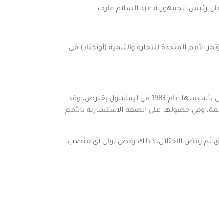
وسافر إلى القاهرة، ثم عين مسؤلا في مؤتمر الأمم المتحدة للتجارة والتنمية (أونكتاد) في
وكذلك كان عضوا في مجلس أمناء مركز دراسات الوحدة العربية ورئاسة المنظمة العربية لحقوق الإنسان الذي شارك في تأسيسها عام 1983 في ليماسول بقبرص، وقد
لبنية المؤسساتية للمنظمة، وفي حصولها على الصفة الاستشارية بالأمم
راق ثم رفض الاحتلال، كذلك رفض تولي أي منصب