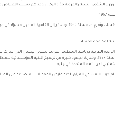
196.
ألقي عليه القبض بعد ثورة 17 تموز 1968، واتهم بالفساد، وأفرج عنه سنة 1969، 
ية لمكافحة الفساد.
كان عضو مجلس الأمناء ثم رئيس للمنظمة حتى سنة 1997، وشارك بجهود كبيرة في ترسيخ ا
ظام حزب البعث في العراق، لكنه عارض العقوبات الاقتصادية على الع