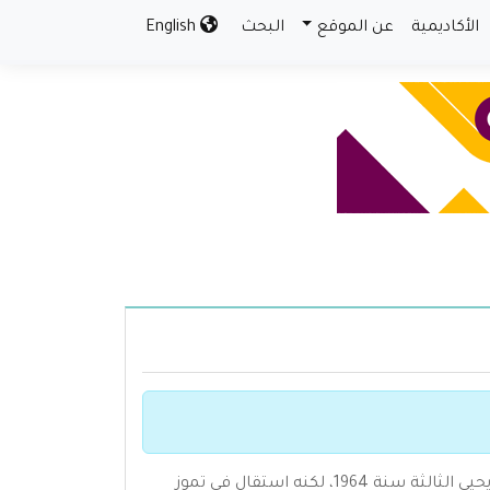
الأكاديمية
عن الموقع
البحث
English
وفي عام 1964، شغل منصب عضو الرئاسة المشترك بين العراق ومصر، ثم شغل منصب وزير الصناعة في وزارة طاهر يحيى الثالثة سنة 1964، لكنه استقال في تموز