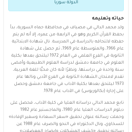
الدولة سوريا
حياته وتعليمه
ولد محمد الدالي في مصياف في محافظة حماه السورية، بدأ
بحفظ القرآن الكريم وهو في الرابعة من عمره، إلا أنه لم يتم
حفظه لالتحاقه بالدراسة في المدرسة. نال شهادة الابتدائية
عام 1966، والمتوسطة عام 1969، ثم حصل على شهادة
الثانوية في الفرع العلمي في العام 1972 ليلتحق بعدها بكلية
العلوم في جامعة دمشق لدراسة العلوم الطبيعية وأمضى
سنة واحدة في دراستها، ونظرًا لأنه كان محبًّا للغة العربية،
تقدم لامتحان الشهادة الثانوية في الفرع الأدبي ونالها عام
1973 ليلتحق بعدها بكلية الآداب في جامعة دمشق وحصل
على إجازة (بكالوريوس) في الآداب عام 1978.
تابع محمد الدالي دراساته العليا في كلية الآداب، فحصل على
دبلوم الدراسات العليا عام 1980، والماجستير عام 1982
وحملت رسالته عنوان تحقيق «سفر السعادة وسفير الإفادة»
للسخاوي، ونال الدكتوراه في النحو والصرف عام 1988 عن
رسالته تحقيق «كشف المشكلات وإيضاح المعضلات»