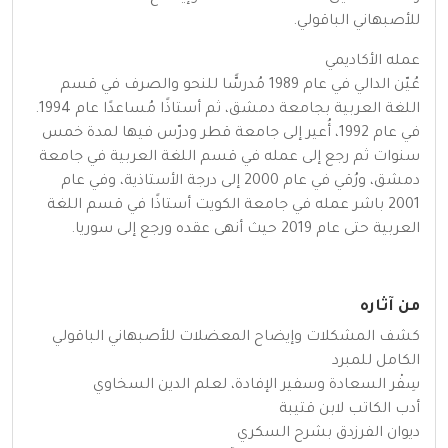
للأصبهاني الباقولي.
عمله الأكاديمي
عُيّن الدالي في عام 1989 مُدرسًّا للنحو والصرف في قسم
اللغة العربية بجامعة دمشق، ثم أستاذًا مُساعدًا عام 1994.
في عام 1992، أُعير إلى جامعة قطر ودرّس فيها لمدة خمس
سنوات ثم رجع إلى عمله في قسم اللغة العربية في جامعة
دمشق، ورُقي في عام 2000 إلى درجة الأستاذية، وفي عام
2001 باشر عمله في جامعة الكويت أستاذًا في قسم اللغة
العربية حتى عام 2019 حيث أنهى عقده ورجع إلى سوريا.
من آثاره
كشف المشكلات وإيضاح المعضلات للأصبهاني الباقولي
الكامل للمبرد
سِفْر السعادة وسفير الإفادة، لعلم الدين السخاوي
أدب الكاتب لابن قتيبة
ديوان الفرزدق بشرح السكري