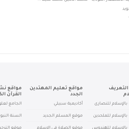
د الاستغفار انموذجاً - محمد الامين محمد سيلا ...
ويد
التعريف
مواقع تعليم المهتدين
مواقع نش
ام
الجدد
القرآن الك
بالإسلام للنصارى
أكاديمية سبيلي
الجامع لعلو
بالإسلام للملحدين
موقع المسلم الجديد
السنة النبو
 بالإسلام للهندوس
موقع الصلاة في الإسلام
موقع الترج