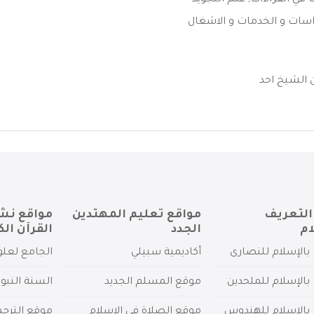
ت في القراءات
,
علم التجويد
سات و الخدمات و الاشغال
 الشيخ احد
التعريف
مواقع تعليم المهتدين
مواقع نش
ام
الجدد
القرآن الك
بالإسلام للنصارى
أكاديمية سبيلي
الجامع لعلو
بالإسلام للملحدين
موقع المسلم الجديد
السنة النبو
 بالإسلام للهندوس
موقع الصلاة في الإسلام
موقع الترج