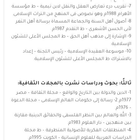
7- تقريب درء تعارض العقل والنقل لابن تيمية – ط مؤسسة
الأهرام 1988م وهو نصوص فى المنهج من التراث الإسلامى.
8- أصول أهل السنة والجماعة المسماة برسالة أهل الثغر
لأبى الحسن الأشعرى – ط التقدم 1987م.
9- الإشارة إلى مذهب أهل الحق – ط المجلس الأعلى للشئون
الإسلامية.
10- موسوعة العقيدة الإسلامية – رئيس اللجنة – إعداد
بالاشتراك ط المجلس الأعلى للشئون الإسلامية.
ثالثًا: بحوث ودراسات نشرت بالمجلات الثقافية:
1- الدين والدولة بين التاريخ والواقع – مجلة الثقافة – مصر
1977م.2- رسالة إلى حكومات العالم الإسلامى – مجلة الدعوة
– 1976م.
3- الله والعالم بين النظر الفلسفى والحقائق الدينية مقارنة
بين منهجين – دار العلوم 1983م.
4- المنطلقات الفكرية للأصولية المتطرفة – ط مجلة
الدراسات العربية للعلوم الإنسانية – الكويت 1995م.