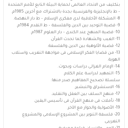
بتكليف من الاتحاد العالمى لحماية البيئة التابع للأمم المتحدة
– ط بالإنجليزية والفرنسية بجدة بالاشتراك مع آخرين 1985م.
8- المشكلة الأخلاقية لدى مفكرى الإسلام – ط دار النهضة.
9- قضية التوحيد بين الدين والفلسفة – ط التقدم 1984م.
10- قضية المنهج عند الكندى – دار العلوم 1987م.
11- الغيب والشهادة كما تحدث القرآن.
12- قضية الألوهية بين الدين والفلسفة.
13- من قضايا الفكر الإسلامى فى مواجهة التغريب واستلاب
الهوية.
14- الإمام الغزالى دراسات وبحوث.
15- التمهيد لدراسة علم الكلام.
سلسلة تصحيح المفاهيم صدر منها:
16- الاستشراق والتبشير.
17- منهج السلف بين العقل والتقليد.
18- تأملات فى منهج القرآن فى تأسيس اليقين.
19- الأصولية والحوار مع الآخر.
20- فلسفة التنوير بين المشروع الإسلامى والمشروع
التغريبى.