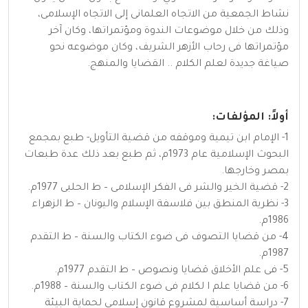
نشاط الجمعية من الاتجاه العلمانى إلى الاتجاه الإسلامى،
وذلك من خلال موضوعات الندوة ومؤتمراتها، وكان آخر
مؤتمراتها فى رحاب الأزهر الشريف، وكان موضوعه نحو
صياغة جديدة لعلم الكلام .. القضايا والمنهج.
أولاً: المؤلفات:
1- الإمام ابن تيمية وموقفه من قضية التأويل- طبع بمجمع
البحوث الإسلامية عام 1973م، ثم طبع بعد ذلك عدة طبعات
بمصر وخارجها.
2- قضية الخير والشر فى الفكر الإسلامى – ط الحلبى 1977م.
3- نظرية المنطق بين فلاسفة الإسلام واليونان – ط الزهراء
1986م.
4- من قضايا التصوف فى ضوء الكتاب والسنة – ط التقدم
1987م.
5- فى علم الأخلاق قضايا ونصوص – ط التقدم 1977م.
6- من قضايا علم ا لكلام فى ضوء الكتاب والسنة – 1988م.
7- دراسة أساسية لمشروع قانون إسلامى لحماية البيئة