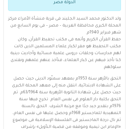
الدولة مصر
ولد الدكتور محمد السيد الجليند فى قرية منشأة الأمراء مركز
المحلة الكبرى محافظة الغربية – مصر – فى يوم السابع من
شهر فبراير 1940م.
حفظ القرآن الكريم وأتمه فى مكتب تحفيظ القرآن، وكان
مكتب التحفيظ هو مقر لكبار علماء المسلمين الذين كانت
لهم مدارسات وحلقات دروس علمية مسائية وأحاديث دينية
كنا نأخذ فيهم عن كبار العلماء، فنأخذ عنهم علمهم ونقتدى
سلوكهم.
التحق بالأزهر سنة 1953م بمعهد سمنّود الدينى حيث حصل
على الشهادة الابتدائية، انتقل منه إلى معهد المحلة الكبرى
حيث حصل على شهادة الثانوية الأزهرية سنة 63/1964م. ثم
التحق بكلية دار العلوم فى نفس العام. تخرج فيها سنة
1976م بتقدير جيد جدًا مع مرتبة الشرف. التحق بالسنة
التمهيدية للماجستير 1968م وحصل عليها فى نفس العام،
ثم نال درجة الماجستير فى الفلسفة الإسلامية فى موضوع
«الإمام ابن تيمية وموقفه من قضية التأويل» بإشراف