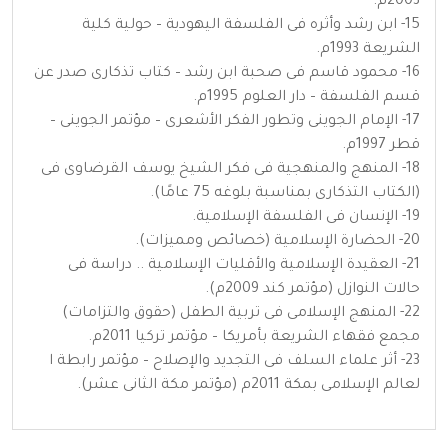
2003م.
15- ابن رشد وأثره فى الفلسفة اليهودية – حولية كلية
الشريعة 1993م.
16- محمود قاسم فى صحبة ابن رشد – كتاب تذكارى صدر عن
قسم الفلسفة – دار العلوم 1995م.
17- الإمام الجوينى وتطور الفكر الأشعرى – مؤتمر الجوينى –
قطر 1997م.
18- المنهج والمنهجية فى فكر الشيخ يوسف القرضاوى فى
(الكتاب التذكارى بمناسبة بلوغه 75 عامًا).
19- الإنسان فى الفلسفة الإسلامية.
20- الحضارة الإسلامية (خصائص ومميزات).
21- العقيدة الإسلامية والأقليات الإسلامية .. دراسة فى
حالات النوازل (مؤتمر كند 2009م).
22- المنهج الإسلامى فى تربية الطفل (حقوق والتزامات)
مجمع فقهاء الشريعة بأمريكا – مؤتمر تركيا 2011م.
23- أثر علماء السلف فى التجديد والإصلاح – مؤتمر رابطة ا
لعالم الإسلامى بمكة 2011م (مؤتمر مكة الثانى عشر).