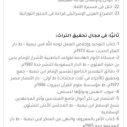
21- الوحى والإنسان قراءة معرفية.
22- خلل فى مسيرة الأمة.
23- الصراع العربى الإسرائيلى قراءة فى الجذور التوراتية
ثانيًا: فى مجال تحقيق التراث:
1- كتاب التوحيد وإخلاص العمل لوجه الله لابن تيمية – ط دار
الفكر الحديث سنة 1973م.
2- مشكاة الأنوار الهادمة لقواعد الباطنية الأشرار للإمام يحيى
بن حمزة العلوى – ط الدار السعودية للنشر جدة 1983م.
3- دقائق التفسير الجامع لتفسير الإمام ابن تيمية – جمع
وتحقيق (6أجزاء فى ثلاث مجلدات) ط أولى – دار الأنصار مصر
1977م، ط مؤسسة علوم القرآن ببيروت 1986م.
4- عيوب النفس ودواؤها للسلمى.
5- الانتصار فى ذكر أحوال قامع المبتدعين وآخر المجتهدين
شيخ الإسلام ابن تيمية – ط المجلس الأعلى للشئون
الإسلامية.
6- كتاب الأمر بالمعروف والنهى عن المنكر لابن تيمية – ط دار
المجتمع جدة 1985م.