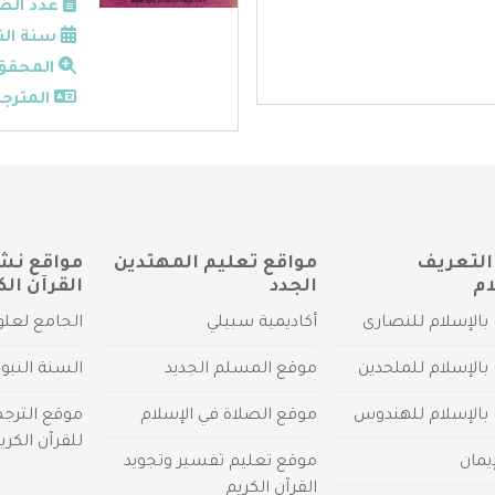
عدد الص
سنة الن
المحقق
المترجم
التعريف
مواقع تعليم المهتدين
مواقع نش
ام
الجدد
القرآن الك
بالإسلام للنصارى
أكاديمية سبيلي
الجامع لعلو
بالإسلام للملحدين
موقع المسلم الجديد
السنة النبو
 بالإسلام للهندوس
موقع الصلاة في الإسلام
موقع الترج
للقرآن الكري
يمان
موقع تعليم تفسير وتجويد
القرآن الكريم