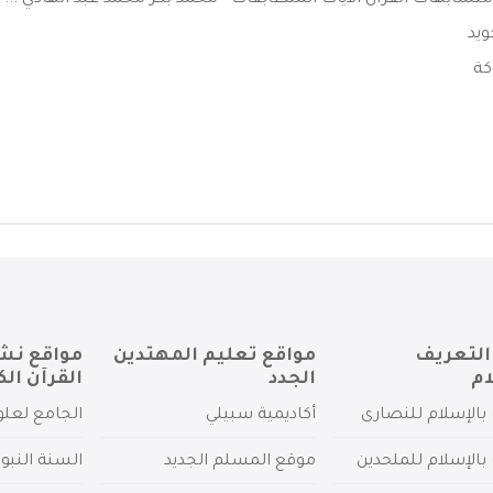
تشابهات القرآن الآيات المتطابقات - محمد بكر محمد عبد الهادي ...
ويد
كة
التعريف
مواقع تعليم المهتدين
مواقع نش
ام
الجدد
القرآن الك
بالإسلام للنصارى
أكاديمية سبيلي
الجامع لعلو
بالإسلام للملحدين
موقع المسلم الجديد
السنة النبو