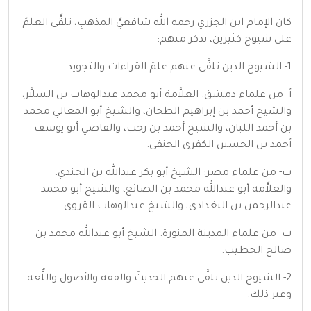
كان الإمام ابن الجزري رحمه الله شافعيَّ المذهبِ، تلقَّى العلمَ
على شيوخ كثيرين، نذكر منهم:
1- الشيوخ الذين تلقَّى عنهم علمَ القراءات والتجويد
أ‌- من علماء دمشق: العلاَّمة أبو محمد عبدالوهاب بن السلاَّر،
والشيخ أحمد بن إبراهيم الطحان، والشيخ أبو المعالي محمد
بن أحمد اللبان، والشيخ أحمد بن رجب، والقاضي أبو يوسف
أحمد بن الحسين الكفري الحنفي.
ب‌- من علماء مصر: الشيخ أبو بكر عبدالله بن الجندي،
والعلاَّمة أبو عبدالله محمد بن الصائغ، والشيخ أبو محمد
عبدالرحمن بن البغدادي، والشيخ عبدالوهاب القروي.
ت‌- من علماء المدينة المنورة: الشيخ أبو عبدالله محمد بن
صالح الخطيب.
2- الشيوخ الذين تلقَّى عنهم الحديثَ والفقه والأصول واللُّغة
وغير ذلك: