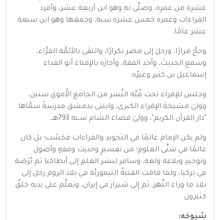
عشرة من عمرِه، وصلَّى به وهو ابن أربعة عشر، وأفرد
القراءات وعمره خمس عشرة سنة، وجمعَها وهو ابن سبعة
عشر عامًا.
وحجَّ مرارًا، ورحلَ إلى مصر تكرارًا، والتقَى بالأئمَّة القرَّاء،
وسمع الحديثَ، وأخذ الفقهَ، وأجازَه بالإفتاء أبو الفداء
إسماعيل بن كثير وغيرُه.
وجلس للإقراء تحت قُبَّة النَّسر من الجامع الأُموي سنين،
ووليَ مشيخةَ الإقراء الكبرى، وابتنى بدمشق مدرسةً سمَّاها
"دار القرآن الكريم"، وولِيَ قضاءَ الشام سـنة 793هــ.
ولم يكن الإمام عالمًا في التجويدِ والقراءات فحَسْب؛ بل كان
عالمًا في شتَّى العلومِ؛ من تفسيرٍ وحديث وفقهٍ وأصول
وتوحيدٍ وبلاغة ولغة، وسافر لنشر العلمِ إلى أنطاكيا ثم بُرْصَة
في تركيا، ولما قامَت الفتنةُ التيموريَّة في بلاد الروم رحل إلى
بلاد ما وراء النَّهر، ثم إلى شيراز في إيران، وتعلَّم على يديه خلقٌ
كثيرون.
شيوخه: