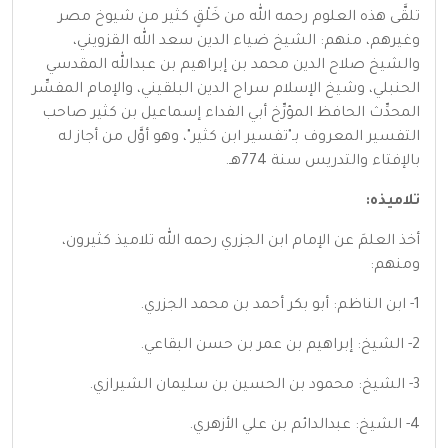
تلقَّى هذه العلوم رحمه الله من خَلْقٍ كثير من شيوخ مصر
وغيرهم، منهم: الشيخ ضياء الدين سعد الله القزويني،
والشيخ صلاح الدين محمد بن إبراهيم بن عبدالله المقدسي
الحنبلي، وشيخ الإسلام سراج الدين البلقيني، والإمام المفسِّر
المحدِّث الحافظ المؤرِّخ أبي الفداء إسماعيل بن كثير صاحب
التفسير المعروف بـ"تفسير ابن كثير"، وهو أوَّل من أجاز له
بالإفتاء والتدريس سنة 774هـ.
تلاميذه:
أخذ العلمَ عن الإمام ابن الجزري رحمه الله تلاميذ كثيرون،
ومنهم:
1- ابن الناظم: أبو بكر أحمد بن محمد الجزري.
2- الشيخ: إبراهيم بن عمر بن حسن البقاعي.
3- الشيخ: محمود بن الحسين بن سليمان الشيرازي.
4- الشيخ: عبدالدائم بن علي الأزهري.