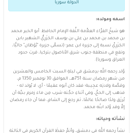
الدولة سوريا
اسمه ومولده:
هو شيخُ القرَّاء العلاَّمة الثِّقة الإمام الحافظ: أبو الخير محمد
بن محمد بن محمد بن علي بن يوسف الجَزَرِيُّ الشهير بابن
الجَزَرِيِّ نسبة إلى جزيرة ابن عمر؛ (تسمَّى جزيرة "بُوْطَان" حاليًّا،
وتقع في منطقة جنوب شرق الأناضول بتركيا، قربَ حدود
العراق وسوريا).
وُلد رحمه الله بدِمشق في ليلةِ السبت الخامس والعشرين
من شهرِ رمضان سنة 751هــ، الموافق 30 نوفمبر 1350 م،
وقصَّة ولادتِه عجِيـبة؛ فقد كان أبوه عقيمًا - أي: لا يُولد له -
فذهب إلى الحجِّ، وفي أثناءِ حجَّته شرب مِن ماء زمزم بنيَّة أن
يُرزَق ولدًا صالحًا عالمًا، ثم رجع إلى الشامِ، فما أن جاء رمضان
إلاَّ وقد وُلد ابنُه محمد.
نشأته وحياته:
نشأَ رحمه الله في دمشق، وأتمَّ حفظَ القرآن الكريم في الثالثة