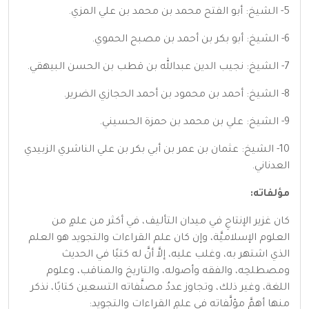
5- الشيخ: أبو الفتح محمد بن محمد بن علي المزي.
6- الشيخ: أبو بكر بن أحمد بن مصبح الحموي.
7- الشيخ: نجيب الدين عبدالله بن قطب بن الحسن البيهقي.
8- الشيخ: أحمد بن محمود بن أحمد الحجازي الضرير.
9- الشيخ: علي بن محمد بن حمزة الحسيني.
10- الشيخ: عثمان بن عمر بن أبي بكر بن علي الناشري الزبيدي
العدناني.
مؤلفاته:
كان غزير الإنتاجِ في ميدان التأليف، في أكثر من علمٍ من
العلوم الإسلاميَّة، وإن كان علم القراءات والتجويد هو العلم
الذي اشتهر به، وغلب عليه، إلاَّ أنَّ له كتبًا في الحديث
ومصطلحِه، والفقه وأصوله، والتاريخ والمناقب، وعلوم
اللغة، وغير ذلك، وتجاوز عددُ مصنَّفاته التسعين كتابًا، نذكر
منها أهمَّ مؤلَّفاته في علمِ القراءات والتجويد: