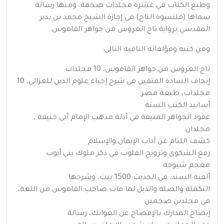
وطبع الكتاب في عشرة مجلدات ضخمة. ومنها رسالة
سماها (قلنسوة التاج) في إجازة الشيخ محمد بن بدير
المقدسي برواية تاج العروس من جواهر القاموس.
ومن كتبه ومؤلفاته الباقية التالي:
تاج العروس من جواهر القاموس، 10 مجلدات
إتحاف السادة المتقين في شرح إحياء علوم الدين للغزالي، 10
مجلدات، طبعة مصر
أسانيد الكتب الستة.
عقود الجواهر المنيفة في أدلة مذهب الإمام أبي حنيفة ،
مجلدان
كشف اللثام عن آداب الإيمان والإسلام
رفع الشكوى وترويح القلوب في ذكر ملوك بني أيوب
معجم شيوخه
ألفية السند، في الحديث 1500 بيت، وشرحها
التكملة والصلة والذيل لما فات صاحب القاموس من اللغة،
في مجلدين ضخمين
إيضاح المدارك بالإفصاح عن العواتك، رسالة