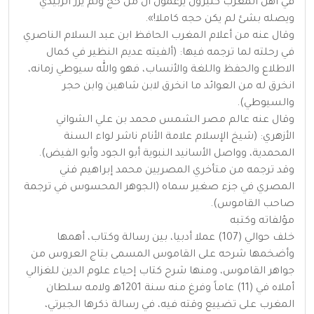
في أهل المغرب كثيرون يزعمون أن من حج ولم يزر الزبيدي
ويصله بشئ لم يكن حجه كاملا!».
وقال عنه من أعلام المغرب الحافظ ابن عبد السلام الناصري
في رحلته لما ترجمه فيها: (ألفيته عديم النظير في كمال
الاطلاع والحفظ واللغة والأنساب، فهو والله سيوطي زمانه،
انخرق له من العوائد ما انخرق لابن شاهين وابن حجر
والسيوطي).
وقال عنه عالم مصر الشمس محمد بن علي الشواني
الأزهري: (شيخ الإسلام علامة الأنام ناشر لواء السنة
المحمدية، وواصل الأسانيد النبوية أبو الجود وأبو الفيض).
وقد ترجمه من متأخري المصريين محمد إبراهيم فني
المصري في جزء صغير سماه (الجوهر المحسوس في ترجمة
صاحب القاموس).
مؤلفاته وكتبه
خلف حوالي (107) عملا أدبيا، بين رسالة وكتاب، أهمها
وأضخمها شرحه على القاموس المسمى بتاج العروس من
جواهر القاموس، ومنها شرح كتاب إحياء علوم الدين للغزالي
أملاه في (11) عاماً وفرغ منه سنة 1201هـ ولامه سلطان
المغرب على تضييع وقته فيه، في رسالة ذكرها الجبرتي،