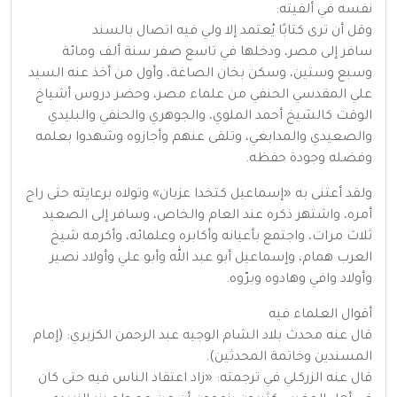
نفسه في ألفيته:
وقل أن ترى كتابًا يُعتمد إلا ولي فيه اتصال بالسند
سافر إلى مصر، ودخلها في تاسع صفر سنة ألف ومائة
وسبع وستين، وسكن بخان الصاغة، وأول من أخذ عنه السيد
علي المقدسي الحنفي من علماء مصر، وحضر دروس أشياخ
الوقت كالشيخ أحمد الملوي، والجوهري والحنفي والبليدي
والصعيدي والمدابغي، وتلقى عنهم وأجازوه وشهدوا بعلمه
وفضله وجودة حفظه.
ولقد أعتنى به «إسماعيل كتخدا عزبان» وتولاه برعايته حتى راج
أمره، واشتهر ذكره عند العام والخاص، وسافر إلى الصعيد
ثلاث مرات، واجتمع بأعيانه وأكابره وعلمائه، وأكرمه شيخ
العرب همام، وإسماعيل أبو عبد الله وأبو علي وأولاد نصير
وأولاد وافي وهادوه وبرّوه.
أقوال العلماء فيه
قال عنه محدث بلاد الشام الوجيه عبد الرحمن الكزبري: (إمام
المسندين وخاتمة المحدثين).
قال عنه الزركلي في ترجمته: «زاد اعتقاد الناس فيه حتى كان