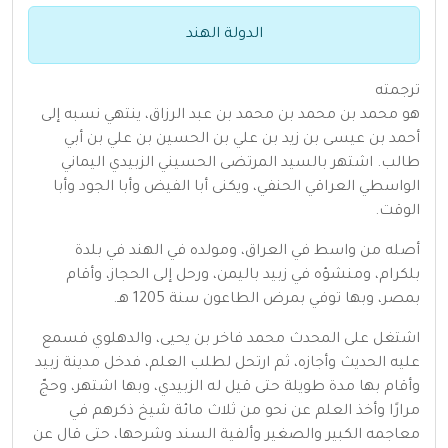
الدولة الهند
ترجمته
هو محمد بن محمد بن محمد بن عبد الرزاق، ينتهي نسبه إلى
أحمد بن عيسى بن زيد بن علي بن الحسين بن علي بن أبي
طالب. اشتهر بالسيد المرتضى الحسيني الزبيدي اليماني
الواسطي العراقي الحنفي، ويكنى أبا الفيض وأبا الجود وأبا
الوقت.
أصله من واسط في العراق، ومولده في الهند في بلدة
بلكرام، ومنشؤه في زبيد باليمن، ورحل إلى الحجاز، وأقام
بمصر، وبها توفي بمرض الطاعون سنة 1205 هـ.
اشتغل على المحدث محمد فاخر بن يحيى، والدهلوي فسمع
عليه الحديث وأجازه، ثم ارتحل لطلب العلم، فدخل مدينة زبيد
وأقام بها مدة طويلة حتى قيل له الزبيدي، وبها اشتهر، وحجّ
مرارًا وأخذ العلم عن نحو من ثلاث مائة شيخ ذكرهم في
معاجمه الكبير والصغير وألفية السند وشرحها، حتى قال عن