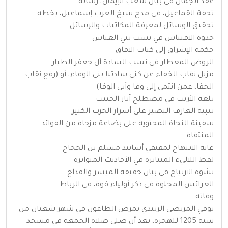
عقد الجمان في بيان شعب الإيمان، رسالة
تحفة القماعيل، في مدح شيخ العرب إسماعيل، بخطه
تحقيق الوسائل لمعرفة المكاتبات والرسائل
جذوة الاقتباس في نسب بني العباس
حكمة الإشراق إلى كتاب الآفاق
الروض المعطار في نسب السادة آل جعفر الطيار
مزيل نقاب الخفاء عن كنى سادتنا بني الوفاء، أو (رفع نقاب
الخفا، عمن انتمى إلى وفا وأبى الوفا)
بلغة الأريب في مصطلح آثار الحبيب
تنبيه العارف البصير على أسرار الحزب الكبير
سفينة النجاة المحتوية على بضاعة مزجاة من الفوائد
المنتقاة
غاية الابتهاج لمقتفي أسانيد مسلم بن الحجاج
لقط اللآليء المتناثرة في الأحاديث المتواترة
نشوة الارتياح في بيان حقيقة الميسر والقداح
العرائس المجلوة في ذكر أولياء فوة، في الرباط
وفاته
توفي المرتضى الزبيدي بمرض الطاعون في شهر شعبان من
سنة 1205 للهجرة، بعد أن صلى صلاة الجمعة في مسجد