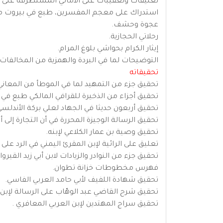
تعليقات وتعقيبات على الأمالي المستظرفة على ا
استدراك على معجم المفسرين، طبع في بيروت من 
عجوة وحشف.
رحلاتي الحجازية.
إيثار الكرام بحواشي بلوغ المرام.
التوضيحات لما في البردة والهمزية من المخالفات 
تحقيقاته
تحقيق جزء من التمهيد لما في الموطأ من المعاني و
تحقيق أجزاء من الذخيرة للقرافي المالكي طبع في 13 مجلدا.
تحقيق أربعون حديثا في الجهاد لعلي بركة الأندلسي
تحقيق الرسالة الوجيزة المحررة في أن التجارة إل
تحقيق وصية بن عمار الكلاعي لإبنه.
تعليق على الرائية لإبن المقرئ اليمني في الرد على ا
تحقيق جزء من النوادر والزيادات لابن أبي زيد القيرواني .طب
فهرس مخطوطات خزانة تطوان.
تحقيق شهادة اللفيف لأبي حامد العربي الفاسي.
تحقيق شرح القاضي عبد الوهّاب على الرسالة لإبن أب
تحقيق سراج المهتدين لإبن العربي المعافري .