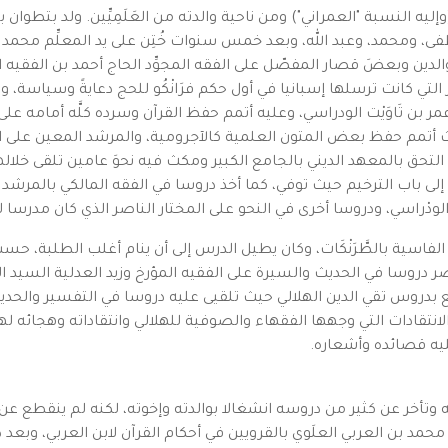
يه النسبة "العمراني") ومن ناحية والدته من العَلَمِيِّين. ولد بتطوان ب
 ومحمد، وعبد الله، وبعد خمس سنوات خُتِن على يد المعلِّم محمد الحَس
الدين وبعضَ قصار المفصّل على الفقه المجوِّد الحاج أحمد بن الفقيه ا
واخر التي كانت ترسلها إسبانيا في أول حكم فرَانْكُو للحج دعايةً وسياسة
 بن تَاوَيْت الودراسي، وعليه أتمم حفظ القرآن وسرده كلَّه أمامه على 
حيث أتمم حفظ بعض المتون العلمية كالآجرومية، والمرشد المعين على ا
حق بالمعهد الديني بالجامع الكبير ومكث فيه نحوَ عامين تلقى خلاله
ة إلى باب الترخيم حيث توفي، كما أخذ دروسا في الفقه المالكي بالمرشد
الودْراسي، ودروسا أخرى في النحو على المختار الناصر الذي كان مدرسا 
لفاسية بالطَّرَنْكَات، وكان يطيل الدرس إلى أن ينام أغلب الطلبة، حسب
حضر دروسا في الحديث والسيرة على الفقيه المؤرخ وزيد العدلية السيد الح
تفع بدروس تقي الدين الهلالي حيث تلقيى عليه دروسا في التفسير والحد
انتقادات التي وجهها الفقهاء والصوفية للهلالي وانتقاداته وهجائه لهم
ليه قصائده وأشعاره.
مد بن العربي العلَوي بالقرويين في أحكام القرآن لابن العربي، وبعد 