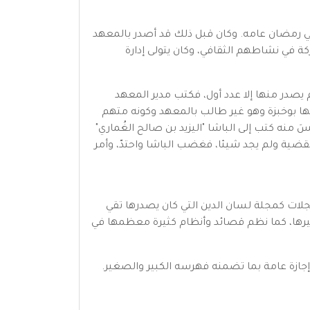
 خمسة أشهر؛ وتوقفت في رمضان عامه. وكان قبل ذلك قد أصدر بالمعهد
 في نشاطهم الثقافي، وكان يتولى إدارة
 يصدر منها إلا عدد أول، فكتب مدير المعهد
فيها بوخبزة وهو غير طالب بالمعهد وكونه متهم
منه كتب إلى الباشا "اليزيد بن صالح الغُماري"
القضية ولم يجد شيئا، فغضب الباشا واحتدّ، وأمر
لات كمجلة لسان الدين التي كان يصدرها تقي
" وغيرها، كما نظم قصائد وأنظام كثيرة معظمها في
جازة عامة بما تضمنه فهرسه الكبير والصغير.