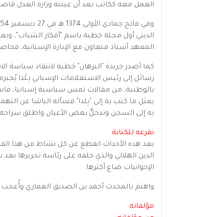
العمل معه ككاتب بعد أن عينته وزارة العدل قاض
الديني أول مجلة خطية باسم "أفكار الشباب"، وبع
المعهد أستاذ متعاون مع الإدارة الإسبانية، فحا
كما أصدر جريدة "البرهان" خطية لانتقاد سياسة ال
رسائل إلى رئيس الاستعلامات الإسباني بِـلْدا يُ
بالوطنية، من مقالات تمس سياسية إسبانيا، فاستدعا
بمثل ما كتب به إلى "بِلدا" فسأله الباشا عن الته
به إلى السجن وتدخلُّ بعض الأعيان واطلق سراحه.
تفرغه للكتابة
بعد هذه الأحداث انقطع عن كل نشاط من هذا القب
الدين الهلالي والذي خلفه على رئاسة تحريرها بعد س
الإخوانيات ضاع أكثرها.
واهتم بالمحدث أحمد بن الصديق الغماري وأُعجب 
مؤلفاته