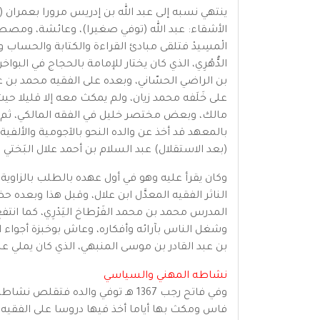
ينتهي نسبه إلى عبد الله بن إدريس مرورا بعمران (وإل
الأشقاء: عبد الله (توفي صغيرا)، وعائشة، ومصطفى،
الْمسِيدْ فتلقى مبادئ القراءة والكتابة والحساب و
الدُّهْرِي، الذي كان يختار للإمامة بالحجاج في الب
بن الراضي الحسّاني، وبعده على الفقيه محمد بن عمر
على خَلَفه محمد زيان، ولم يمكث معه إلا قليلا 
مالك، وبعض مختصر خليل في الفقه المالكي، ثم الت
بالمعهد قد أخذ عن والده النحو بالآجومية والألفي
(بعد الاستقلال) عبد السلام بن أحمد علال البَختي 
وكان يقرأ عليه وهو في أول عهده بالطلب بالزاوية ا
الناثر الفقيه المعدَّل ابن علال، وقبل هذا وبعده 
المدرس محمد بن محمد الفَرْطاخ اليَدْرِي، كما ان
وشغل الناس بآرائه وأفكاره، وعاش بوخبزة أجواء ال
بن عبد القادر بن موسى المنبهي، الذي كان يملي ع
نشاطه المهني والسياسي
فاس ومكث بها أياما أخذ فيها دروسا على الفقيه مح