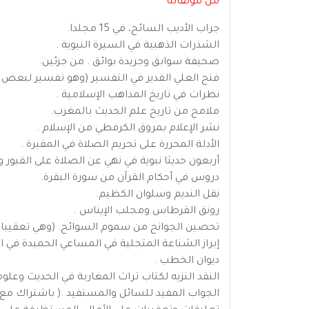
من مؤلفاته
جراب الأديب السائح، في 15 مجلدا.
الشذرات الذهبية في السيرة النبوية .
صحيفة سوابق وجريدة بوائق . من جزئين.
فتح العلي القدير في التفسير (وهو تفسير لبعض سو
نظرات في تاريخ المذاهب الإسلامية .
ملامح من تاريخ علم الحديث بالمغرب.
نشر الإعلام بمروق الكرفطي من الإسلام .
الأدلة المحررة على تحريم الصلاة في المقبرة .
أربعون حديثا نبوية في نهي عن الصلاة على القبور 
دروس في أحكام القرآن من سورة البقرة.
نقل النديم وسلوان الكظيم.
رونق القرطاس ومجلب الإيناس .
تحصين الجوانح من سموم السوائح. (وهي تعقيبات 
إبراز الشناعة المتجلية في المساعي الحميدة في 
ديوان الخطب .
النقد النزيه لكتاب تراث المغاربة في الحديث وعلوم
الجواب المفيد للسائل والمستفيد .( باشتراك مع