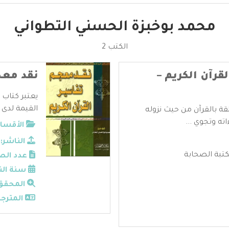
محمد بوخبزة الحسني التطواني
الكتب 2
قرآن الكريم –
نقد معج
يعتبر كتاب 
القيمة لدى ا
قة بالقرآن من حيث نزوله
ته وتجوي ...
الأقسام
الناشر:
تبة الصحابة
عدد الص
سنة الن
المحقق
المترجم