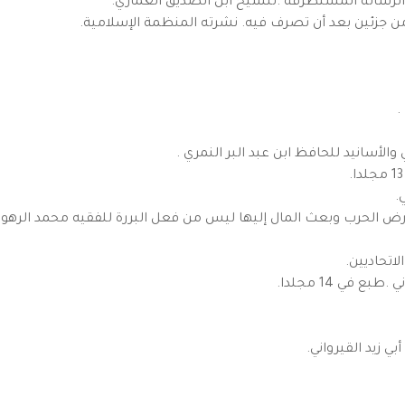
لرسالة المستطرفة .للشيخ ابن الصديق الغماري.
جزئين بعد أن تصرف فيه. نشرته المنظمة الإسلامية.
.
الأسانيد للحافظ ابن عبد البر النمري .
.
ى أرض الحرب وبعث المال إليها ليس من فعل البررة للفقيه محمد الرهون
لاتحاديين.
ع في 14 مجلدا.
ي زيد القيرواني.