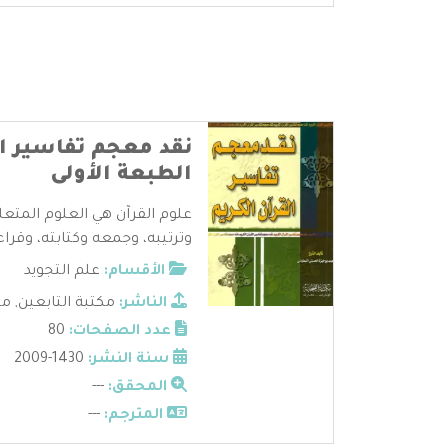
نقد معجم تفاسير ال
الطبعة الأولى
علوم القرآن هي العلوم المتعل
وترتيبه، وجمعه وكتابته، وقراءا
الأقسام:
علم التجويد
الناشر:
مكتبة التابعين
,
مك
عدد الصفحات:
80
سنة النشر:
1430-2009
المحقق:
---
المترجم:
---