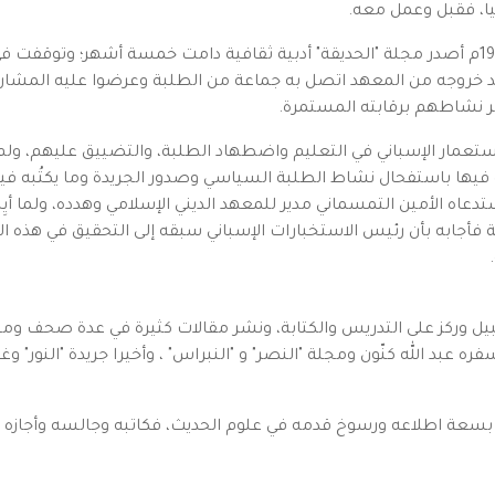
يا، فقبل وعمل معه.
وفي فاتح جمادى الأولى 1374 هـ في 27 ديسمبر 1954م أصدر مجلة "الحديقة" أدبية ثقافية دامت
د خروجه من المعهد اتصل به جماعة من الطلبة وعرضوا عليه المشاركة
صر نشاطهم برقابته المستمرة.
استعمار الإسباني في التعليم واضطهاد الطلبة، والتضييق عليهم، ولم
خبره فيها باستفحال نشاط الطلبة السياسي وصدور الجريدة وما يكتُبه 
ه الأمين التمسماني مدير للمعهد الديني الإسلامي وهدده، ولما أيِسَ 
مة فأجابه بأن رئيس الاستخبارات الإسباني سبقه إلى التحقيق في هذه 
يل وركز على التدريس والكتابة، ونشر مقالات كثيرة في عدة صحف ومج
فره عبد الله كنّون ومجلة "النصر" و "النبراس" ، وأخيرا جريدة "النور
بسعة اطلاعه ورسوخ قدمه في علوم الحديث، فكاتبه وجالسه وأجازه إ