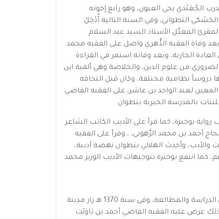
درب الجُعَيْدي بحي العيون، وهو رابع إخوته
ْكي التطواني، وفي السنة التالية أُدْخِلْ
لمقرئ المعدَّل الأستاذ السيد عبد السلام
، وبعد وفاة الفقيه الدُّهري واصل على الفقيه محمد
العادة الجارية، وبعد وفاته استمر في القراءة
لضروري من علوم الدين، والخلاصة وهي ألفية ابن
ا دروساً نظامية مختلفة، وكان قبل التحاقه
 المعين لعبد الواحد بن عاشر، على الفقيه القاضي
للبنات بالمدرسة الخيرية بتطوان.
 رواية بوخبزة، كما قرأ على الأديب الكاتب الشاعر
اج أحمد بن محمد الرَّهوني، ، وقرأ على الفقيه
يث والأدب، وأحدث الهلالي بتطوان نهضة أدبية،
، كما انتفع بوخبزة بتوجيهات الأديب الوزير محمد
وفي فاتح رجب 1367 هـ توفي والده فتقلص نشاطه وتأخر عن كثير من دروسه انشغالا بوالدته وإخوته، لكنه لم ينقطع عن الدراسة والمطالعة، وفي سنة 1370 هـ زار مدينة
ذلك عرض عليه الفقيه القاضي أحمد بن تاوَيْت