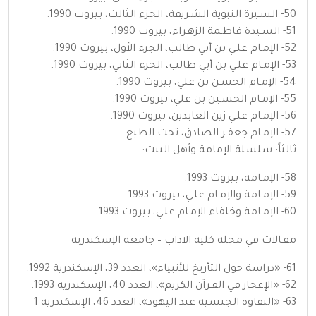
50- السـيرة النبوية الشـريفة، الجزء الثالث، بيروت 1990.
51- السـيدة فاطـمة الزهـراء، بيروت 1990.
52- الإمـام علـي بن أبي طالب، الجزء الأول، بيروت 1990.
53- الإمـام علـي بن أبي طالب، الجزء الثاني، بيروت 1990.
54- الإمـام الحسـن بن علي، بيروت 1990.
55- الإمـام الحسـين بن علي، بيروت 1990.
56- الإمـام علـي زين العابدين، بيروت 1990.
57- الإمـام جعفـر الصادق، تحت الطبع.
ثالثاً: سلسلة الإمامة وأهل البيت:
58- الإمـامة، بيروت 1993.
59- الإمـامة والإمـام علـي، بيروت 1993.
60- الإمـامة وخلفاء الإمـام علـي، بيروت 1993.
مقـالات في مجلة كلية الآداب – جامعة الإسكندرية
61- «دراسة حول التأريخ للأنبياء»، العدد 39، الإسكندرية 1992.
62- «الإعجاز في القـرآن الكريم»، العدد 40، الإسكندرية 1993.
63- «النقاوة الجنسية عند اليهود»، العدد 46، الإسكندرية 1