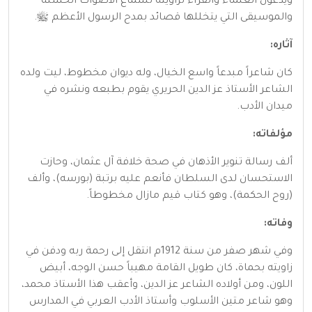
ويدعون العلماء والقراء لزاويته لسماع الأصوات الحسنة
والموسيقى التي يتخللها قصائد بمدح الرسول الأعظم ﷺ.
آثاره:
كان شاعراً مبدعاً واسع الخيال، وله ديوان مخطوط، ليت ولده
الشاعر الأستاذ عز الدين الحريري يقوم بطبعه ونشره في
ميدان الأدب.
مؤلفاته:
ألف رسالة تنوير الأذهان في صحة خلافة آل عثمان، وحازت
الاستحسان لدى السلطان فأنعم عليه برتبة (بورسه)، وألف
(روح الحكمة)، وهو كتاب قيم مازال مخطوطاً.
وفاته:
وفي شهر صفر من سنة 1912م انتقل إلى رحمة ربه ودفن في
زاويته بحماة، كان طويل القامة مهيباً حسن الوجه، أبيض
اللون، ومن أولاده الشاعر عز الدين، وأعقب هذا الأستاذ محمد،
وهو شاعر متين الأسلوب وأستاذ الأدب العربي في المدارس