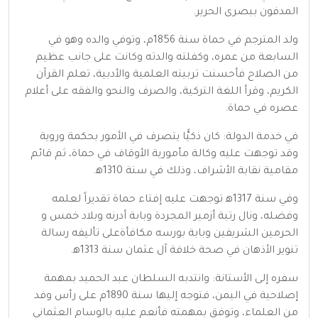
المدفون ببصرى الحرير.
ولد المترجم في حماة سنة 1856م، وتوفي والده وهو في
السابعة من عمره، وكفلته والدته وكانت على جانب عظيم
من الصلاح فأحسنت تربيته العلمية والأدبية، تعلم القرآن
الكريم، وقرأ اللغة التركية، والصرف والنحو والفقه على أعلام
عصره في حماة.
في خدمة الدولة: كان ذكيًّا يتصرف في الأمور بحكمة وروية
وقد توجهت عليه وكالة مأمورية الأوقاف في حماة، ثم قائم
مقامية نقابة الأشراف، وذلك في سنة 1310ﻫ.
وفي سنة 1317ﻫ توجهت عليه إفتاء حماة تقديراً لعلمه
وفضله، ونال رتبة أزمير المجردة وبابة أدرنه وبلاد خمس و
الحرمين الشريفين وبابة بورسه مكافأةعلى تأليفه رسالة
تنوير الأذهان في صحة خلافة آل عثمان سنة 1313ﻫ.
سفره إلى الأستانة: وانتدبه السلطان عبد الحميد بمهمة
إصلاحية في اليمن، فتوجه إليها سنة 1890م على رأس وفد
من العلماء، وتوفق بمهمته فأنعم عليه بالوسام العثماني