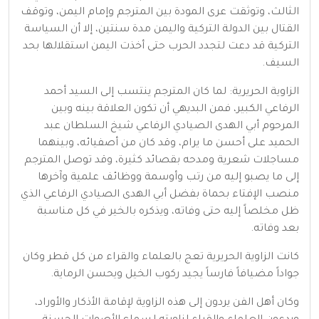
الثالث، وتوثقت عرى المودة بين المترجم وإمام اليمن، وتوقف
القتال بين الدولة التركية واليمن مدة سنتين، إلا أن السياسة
التركية قد دعت لتجدد الحرب حتى أخذت اليمن استقلالها بحد
السيف.
الزاوية الحريرية: لما كان المترجم ينتسب إلى السيد أحمد
الرفاعي الكبير، فمن البديهي أن تكون العلاقة بينه وبين
المرحوم أبي الهدى الصيادي الرفاعي شيخ السلطان عبد
الحميد على أحسن ما يرام، وقد كان من أصفيائه، وبينهما
مساجلات شعرية ومدحه بقصائد كثيرة، وقد توصل المترجم
إلى ما يصبو إليه من رتب وأوسمة ووظائف علمية وآخرها
منصب الإفتاء بحماة بفضل أبي الهدى الصيادي الرفاعي الذي
ظل مخلصاً إليه حتى وفاته، ويذكره بالخير في كل مناسبة
بعد وفاته.
كانت الزاوية الحريرية تعج بالعلماء والقراء من كل قطر وكان
جواداً مضيافاً فارساً يجيد ركوب الخيل ويحسن الرماية.
وكان أهل الفن يردون إلى هذه الزاوية لإقامة الأذكار والأوراد،