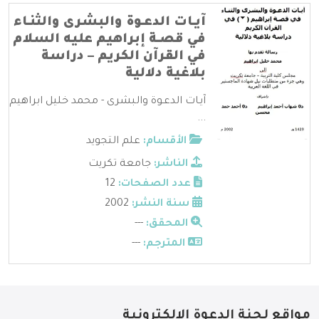
آيـات الدعـوة والبشرى والثنـاء
في قصـة إبراهيم عليه السلام
في القرآن الكريم – دراسة
بلاغية دلالية
آيـات الدعـوة والبشرى - محمد خليل ابراهيم
...
الأقسام:
علم التجويد
الناشر:
جامعة تكريت
عدد الصفحات:
12
سنة النشر:
2002
المحقق:
---
المترجم:
---
مواقع لجنة الدعوة الإلكترونية