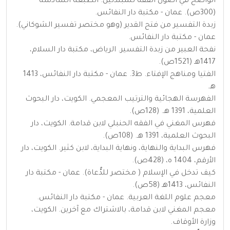
الواضح في أصول الفقه للمبتدئين. الطبعة السادسة
(300ص). عمان - مكتبة دار النفائس.
زبدة التفسير من فتح القدير (وهو مختصر تفسير الشوكاني).
عمان - مكتبة دار النفائس.
نفحة العبير من زبدة التفسير. الرياض، مكتبة دار السلام،
1417هـ (1521ص).
الفتيا ومناهج الإفتاء. ط3. عمان - مكتبة دار النفائس، 1413
هـ.
الفهرسة الهجائية والترتيب المعجمي. الكويت، دار البحوث
العلمية، 1391 هـ. (128ص).
فهرس المغني في الفقه الحنبلي لابن قدامة. الكويت، دار
البحوث العلمية، 1391 هـ. (108ص).
فهرس البداية والنهاية، ونهاية البداية، لابن كثير. الكويت، دار
الأرقم، 1404 ه، (428ص).
كيف تدخل في الإسلام ( مختصر للدُّعاة). عمان - مكتبة دار
النفائس، 1413هـ (58ص).
معجم علوم اللغة العربية. عمان - مكتبة دار النفائس.
معجم المغني لابن قدامة، بالاشتراك مع آخرين. الكويت،
وزارة الأوقاف.