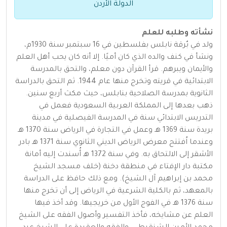
الدولة الأردن
نشأته وطلبه للعلم
ولد في بٌرقة نابلس بفلسطين في 16 سبتمبر سنة 1930م،
ونشأ في كنف والده الذي كان أميًا. إلا أنه كان يحب أهل العلم
والأيمان ويبرهم. قرأ القرآن دون معلم، والتحق بالمدرسة
الابتدائية في قريته وتخرج منها عام 1944. ثم التحق بالدراسة
الثانوية بمدرسة الصلاحية بنابلس، حيث مكث أربع سنين.
ذهب بعدها إلى المملكة العربية السعودية فعمل في
التدريس الابتدائي سنة في المدرسة الفيصلية في مدينة
بريدة سنة 1369 هـ وعمل في التجارة في الرياض سنة 1370 هـ
وعندما اُفتتح معرض الرياض الديني الثانوي سنة 1371 هـ بادر
الأشقر إلى الالتحاق به. وفي سنة 1372 هـ أُسندت إليه أمانة
مكتبة دار الإفتاء في منطقة دخنة (خلف مسجد الشيخ
محمد بن إبراهيم آل الشيخ). ومع ذلك حافظ على الدراسة
بالمعهد، ثم بالكلية الشرعية في الرياض إلى أن تخرج منها
سنة 1376 هـ في الفوج الأول من خريجيها. وقد أخذ فيها
العلم عن مشايخه، فأخذ التفسير وأصول الفقه على الشيخ