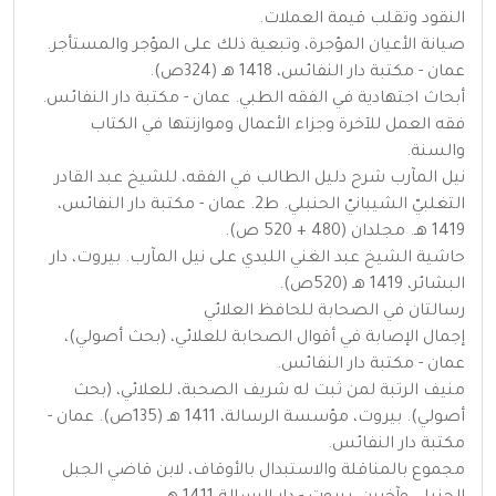
النقود وتقلب قيمة العملات.
صيانة الأعيان المؤجرة، وتبعية ذلك على المؤجر والمستأجر.
عمان - مكتبة دار النفائس، 1418 هـ (324ص).
أبحاث اجتهادية في الفقه الطبي. عمان - مكتبة دار النفائس.
فقه العمل للآخرة وجزاء الأعمال وموازنتها في الكتاب
والسنة.
نيل المآرب شرح دليل الطالب في الفقه، للشيخ عبد القادر
التغلبيّ الشيبانيّ الحنبلي. ط2. عمان - مكتبة دار النفائس،
1419 هـ. مجلدان (480 + 520 ص).
حاشية الشيخ عبد الغني اللبدي على نيل المآرب. بيروت، دار
البشائر، 1419 هـ (520ص).
رسالتان في الصحابة للحافظ العلائي
إجمال الإصابة في أقوال الصحابة للعلائي، (بحث أصولي)،
عمان - مكتبة دار النفائس.
منيف الرتبة لمن ثبت له شريف الصحبة، للعلائي، (بحث
أصولي). بيروت، مؤسسة الرسالة، 1411 هـ (135ص). عمان -
مكتبة دار النفائس.
مجموع بالمناقلة والاستبدال بالأوقاف، لابن قاضي الجبل