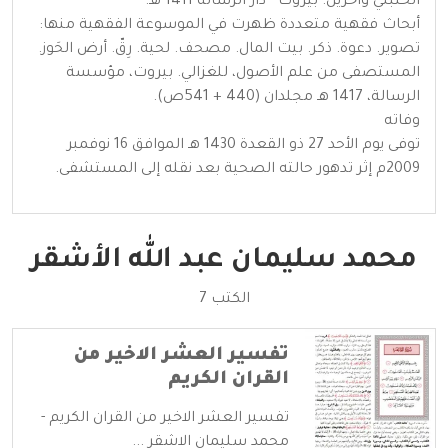
الحنبلي وآخرين. بيروت - دار الرسالة 1411 هـ.
أبحاث فقهية متعددة ظهرت في الموسوعة الفقهية منها:
تصوير. دعوة. ذكر. بيت المال. مصحف. لحية. رِقّ. أرض الحَوز.
المستصفى من علم الأصول، للغزالي. بيروت، مؤسسة
الرسالة، 1417 هـ مجلدان (440 + 541ص).
وفاته
توفى يوم الأحد 27 ذو القعدة 1430 هـ الموافق 16 نوفمبر
2009م إثر تدهور حالته الصحية بعد نقله إلى المستشفى.
محمد سليمان عبد الله الأشقر
الكتب 7
تفسير العشر الاخير من
القران الكريم
تفسير العشر الاخير من القران الكريم -
محمد سليمان الاشقر ...