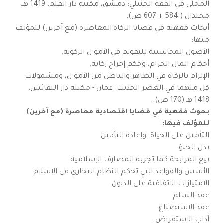
المجلّى في الفقه الحنبلي: دمشق، مكتبة دار القلم، 1419 هـ،
مجلدان ( 584 + 607 ص).
أبحاث فقهية في قضايا الزكاة المعاصرة (مع آخرين) للمؤلف
منها:
الأصول المحاسبية للتقويم في الأموال الزكوية.
أحكام المال الحرام، وحكم إخراج زكاته.
الإلزام بالزكاة في الظاهر والباطن من الأموال، ومشمولات
كل منهما في العصر الحديث. عمان - مكتبة دار النفائس،
1418 هـ (170 ص).
بحوث فقهية في قضايا اقتصادية معاصرة (مع آخرين)
للمؤلف فيها:
التأمين على الحياة، وإعادة التأمين.
بدل الخلوّ.
بيع المرابحة كما تجربه المصارف الإسلامية.
الأسس والقواعد التي تحكم النظام التجاري في الإسلام.
الامتيازات الاتفاقية على الديون.
عقد السلم.
عقد الاستصناع.
آداب الاستقراض.