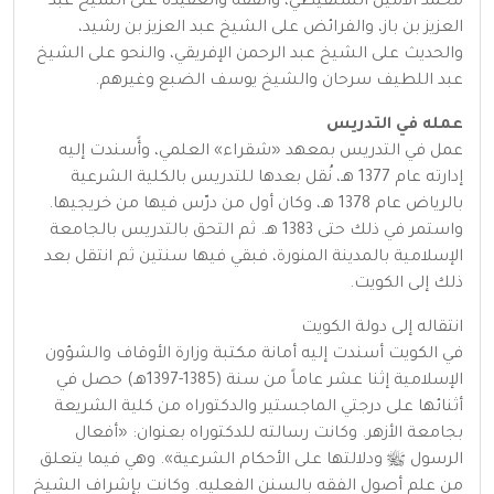
محمد الأمين الشنقيطي، والفقه والعقيدة على الشيخ عبد
العزيز بن باز، والفرائض على الشيخ عبد العزيز بن رشيد،
والحديث على الشيخ عبد الرحمن الإفريقي، والنحو على الشيخ
عبد اللطيف سرحان والشيخ يوسف الضبع وغيرهم.
عمله في التدريس
عمل في التدريس بمعهد «شقراء» العلمي، وأًسندت إليه
إدارته عام 1377 هـ، نُقل بعدها للتدريس بالكلية الشرعية
بالرياض عام 1378 هـ، وكان أول من درّس فيها من خريجيها.
واستمر في ذلك حتى 1383 هـ. ثم التحق بالتدريس بالجامعة
الإسلامية بالمدينة المنورة، فبقي فيها سنتين ثم انتقل بعد
ذلك إلى الكويت.
انتقاله إلى دولة الكويت
في الكويت أسندت إليه أمانة مكتبة وزارة الأوقاف والشؤون
الإسلامية إثنا عشر عاماً من سنة (1385-1397هـ) حصل في
أثنائها على درجتي الماجستير والدكتوراه من كلية الشريعة
بجامعة الأزهر. وكانت رسالته للدكتوراه بعنوان: «أفعال
الرسول ﷺ ودلالتها على الأحكام الشرعية». وهي فيما يتعلق
من علم أصول الفقه بالسنن الفعليه. وكانت بإشراف الشيخ