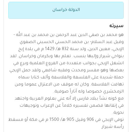
الدولة خراسان
سيرته
هو محمد بن صفي الدين عبد الرحمن بن محمد بن عبد الله -
وقيل عبد السلام- بن محمد الحسني الحسيني الصفوي
الإيجي، معين الدين، ولد سنة 832 هـ/ 1429 م في بلدة إيج
بنواحي شيراز وإليها ينسب. تعلم بها وبكرمان وخراسان. لقد
انشغل الإيجي بجوانب متعددة من الفروع العلمية وبرع في
بعضها وهو مفسر ومحدث وفقيه شافعي ولقد حمل الإيجي
حملة شديدة على الفلسفة والفلاسفة وألف كتابا سماه
تهافت الفلاسفة. وكان له موقف من الاعتزال عموما ومن
الزمخشري خصوصا وله آثاراً صوفية.
مع كونه نشأ ببلاد فارس إلا أنه عنی بعلوم العربية واجتهد
في إتقانها فضمن تفسيره كلاماً عن الإعراب وتوجيهات
نحوية.
توفي الإيجي في 906 وقيل 905 هـ/ 1500 م في مكة أو مسقط
رأسه شيراز.