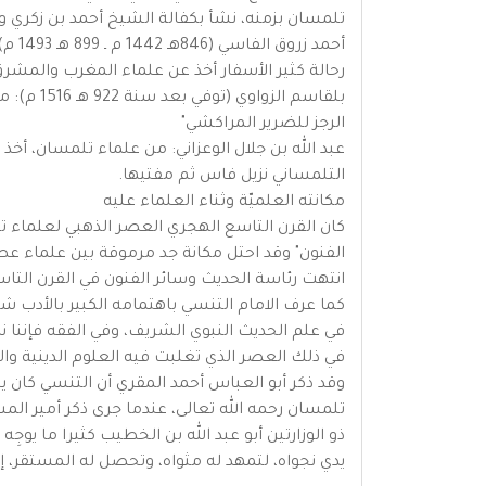
تلمسان بزمنه، نشأ بكفالة الشيخ أحمد بن زكري و
أحمد
رحالة كثير الأسفار أخذ عن علماء المغرب والمشرق،
بلقاسم ا
الرجز للضرير المراكشي"
عبد الله بن جلال الوعزاني: من علماء تلمسان، أ
التلمساني نزيل فاس ثم مفتيها.
مكانته العلميّة وثناء العلماء عليه
كان القرن التاسع الهجري العصر الذهبي لعلماء 
الفنون" وقد احتل مكانة جد مرموقة بين علماء عصر
انتهت رئاسة الحديث وسائر الفنون في القرن التاس
كما عرف الامام التنسي باهتمامه الكبير بالأدب شعر
في علم الحديث النبوي الشريف، وفي الفقه فإننا نل
في ذلك العصر الذي تغلبت فيه العلوم الدينية والت
وقد ذكر أبو العباس أحمد المقري أن التنسي كان ي
تلمسان رحمه الله تعالى، عندما جرى ذكر أمير ال
ذو الوزارتين أبو عبد الله بن الخطيب كثيرا ما ي
يدي نجواه، لتمهد له مثواه، وتحصل له المستقر، إذا