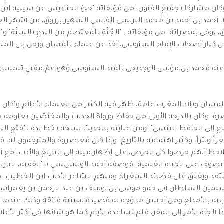
كان مشاركا بجميع الفنون. من مؤلفاته "جلوّ الحناديس عن سينية ابن 
 زروق الفاسي (846هـ 1442 م ـ 899 هـ 1493 م): أحمد بن أحمد بن محمد البرنسي الفاسي الشهير 
 توفي بمصراتة. من مؤلفاته : "الجُنّة للمعتصم من البدع بالسنّة" و"
لزواوي (توفي بعد سنة 922 هـ 1516 م): من كبار أصحاب الإمام السنوسي، أخذ عن علماء تلمسا
خذ عنه محمد بن موسى الوجديجي تلميذ السنوسي وهو عمّ مفتي تلمسان 
تلمسان وبلاد المغرب عامة، ظهر فيه الكثير من العلماء الأعلام و"
ه. وكان بالدرجة الأولى من حفاظ ورواة الحديث والمختصّين بعلومه حت
ع إلى الحافظ التنسي". ومن عنايته بالحديث نسخه بخط يده لـ"فتح الب
اً ونثراً، وكثير اهتمامه بالتاريخ. وإذا كان معاصروه والمترجمون له،
احظ أنهم حرصوا كل الحرص، على إظهار ميله إلى التاريخ والأدب، مع أن
صوف على الحياة العلمية، فوصفه أحمد الونشريسي بـ "الفقيه، التاريخي
نتقد ويعلق على قصائد الشعراء ومنهم الشاعر الأديب ابن الخطيب، فقا
مسلمين السلطان أبي حمو موسى بن يوسف بن عبد الرحمن بن يغمراسن بن
وجِه إليه بالأمداح ومن أحسن ما وجه له قصيدة سينية فائقة وذلك عن
 ألجأه الأمر إلى المفر، فلم تساعده الأيام كما هو شأنها في أكثر الأعل