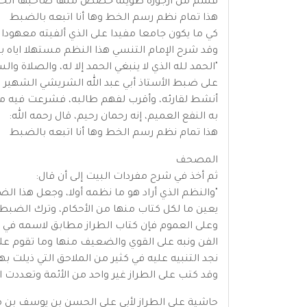
قسم من أرجوزة طويلة خصص منها صاحبها الخراز 454 بيتا للرسم، والباقي وهو 154 بيتا للضبط، ومنظومة أبي عبد الله الشريشي استهلها 
هذا تمام نظم رسم الخط وها أنا اتبعه بالضبط
كي ما يكون جامعا مفيدا على الذي ألفيته معهودا
وقد شرح الإمام التنسي هذا النظم مستهلا اياه بق
"الحمد لله الذي لا ينبغي الحمد إلا له، والصلاة 
على ضبط الأستاذ أبي عبد الله الشريشي الشهير 
أنشط لقارئه، وأقرب لفهم طالبه، فشرعت فيه مستعي
به النفع العميم، إنه رحمان رحيم، قال رحمه الله:
هذا تمام نظم رسم الخط وها أنا اتبعه بالضبط
المصحف
ثم أخذ في شرح مفردات البيت إلى أن قال:
"والنظم الذي أراد هو ما نظمه أولا، وجعل هذا الض
يعين ما لكل كتاب منها من الأحكام، وترك الضبط عل
وعلى العموم فإن كتاب الطراز مطابق لاسمه في ك
الفن ونبه على القوي والضعيف منها وما تقوم علي
نجد التنبيه عليه في كثير من الملاحق التي ذيلت ب
وقد كتب على الطراز غير واحد من الأئمة وتعددت ا
حاشية على الطراز لأبي علي الحسن بن يوسف بن م