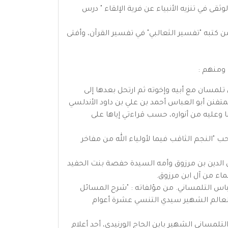
ى في تنزيه الأنبياء عن فرية الإلقاء " درس
ي قصبة الجزائر، من كتبه "تفسير الثعالبي" في تفسير القرآن، وأفتى
 ومنهم :
لة الشهير. نزل تلمسان مع أبيه وإخوته ثم ارتحل بعدها إلى
لمتفنن أبو العباس أحمد بن علي بن داود الأندلسي
 وعليه من أنواره، حسب قراءتي إياها على
 التلمساني، صاحب "النجم الثاقب فيما لأولياء الله من مفاخر
 أحمد بن الخطيب شمس الدين بن مرزوق وأمه السيدة حفصة بنت الحفيد
ماء من آل ابن مرزوق.
مام أبي عبد الله محمد بن العباس التلمساني. من مؤلفاته : "شرح المسائل
لعالم الشهير سيدي التنسي عشرة أعوام
وي الورنيدي اليبدري التلمساني الشهير بابن الحاج الورنيدي، أحد أعلام