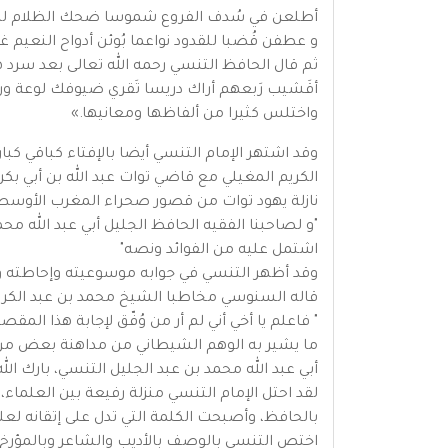
أطلعن في سُدف الفروع شموسا ضحك الظلام له
و عطفن قُضبا للقدود نواعما بُوئن أدواح النعيم 
ثم قال الحافظ التنسي رحمه الله تعالى بعد سرد ه
أقَشيب رَبعهم أراك دريسا تَقري ضيوفك لوعة و
واختلس كثيرا من ألفاظها ومعانيها.»
وقد اشتهر الإمام التنسي أيضا بالإفتاء كباقي كب
الكريم المغيلي مع قاضي توات عبد الله بن أبي بك
نازلة يهود توات من قصور صحراء المغرب الأوسط"، وذكر ا
"و لصاحبنا الفقيه الحافظ الجليل أبي عبد الله محم
اشتمل عليه من الفوائد ونصه"
وقد أظهر التنسي في جوابه موسوعيته وإحاطته وتم
قاله السنوسي مخاطبا الشيخ محمد بن عبد الكري
" فاعلم يا أخي أني لم أر من وُفّق لإجابة هذا ال
ما يشير به الوهم الشيطاني من مداهنة بعض من تُ
أبي عبد الله محمد بن عبد الجليل التنسي، بارك ال
لقد احتل الإمام التنسي منزلة رفيعة بين العلماء
بالحافظ، وأصبحت الكلمة التي تدل على إتقانه لعل
اختص التنسي بالوصف بالأديب والشاعر وبالمؤرخ.