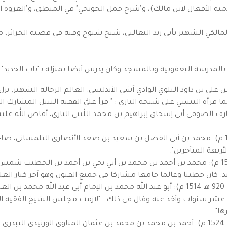
ة الأفعال لابن مالك)، و"شرح جمل الخونجي" في المنطق، و"العروة الوثق
حمان الثعالبي (توفي سنة 875 هـ 1471 م): المالكي الشهير بأبي زيد الثعالبي، شيخ شيوخ وقته ف
بالمدرسة اليعقوبية وبالمسجد وكان يدرس أيضا بمنزله بـ"باب الحديد".
ي (توفي سنة 938 هـ 1532 م): أحمد بن علي بن داود البلوي الوادي آشي الأندلسي. العالم الرحا
ا قرأه التنسي على شيخه التازي : " قرأ عليَّ الفقيه النبيل المشارك ا
 الصوفي أبي إسحاق إبراهيم بن محمد اللّنتي التازي، أفاض الله علينا
محمد بن صعد التلمساني (توفي سنة 901 هـ 1496 م): محمد بن أبي الفضل بن سعيد بن صعد الأنصاري
ربعة المتأخرين".
ابن مرزوق حفيد الحفيد (توفي بعد سنة 920 هـ 1514 م): محمد بن أحمد بن محمد بن أبي يحي بن
 كان خطيبا وعالما جامعا مشاركا في جميع الفنون وهو آخر كبار العل
أبو عبد الله بن العباس التلمساني (توفي بعد سنة 920 هـ 1514 م): أبو عبد الله محمد بن الإ
ي عشر سنوات وأخذ عنه وقال في ذلك : "لازمت مجلس الشيخ الفقيه ا
ها"
أحمد بن الحاج التلمساني (توفي حوالي سنة 930 هـ 1524 م): أحمد بن محمد بن محمد بن عثمان المنا