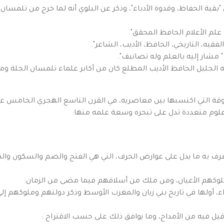
 "بقية الحفاظ، وقدوة الأدباء"، وذكر عن البلوي أنه لما خرج من تلمسا
علم الأعلام الحافظ المحقق".
فقيه، التاريخي، الحافظ، الأديب، الشاعر".
مشار إليه بالعلم وله تصانيف".
ه الجليل الحافظ الأديب المطلع كان من أكابر علماء تلمسان الجلة وم
موقة التي اكتسبها بين معاصريه، في القرن التاسع الهجري الخامس عشر 
لوم متعددة تدل على تبحره وسعة علمه منها:
 به ما يدل على عوارض الحرف، التي هي الفتح والضم والسكون والكس
 ملوكهم الأعيان، ومن ملك من أسلافهم فيما مضى من الزمان:
 أولها في تاريخ بني زيان والمغرب الأوسط وذكر دولتهم وملوكهم إلى 
وقيل فيه من الأمداح، وما يوافق ذلك على حسب الاقتراح :