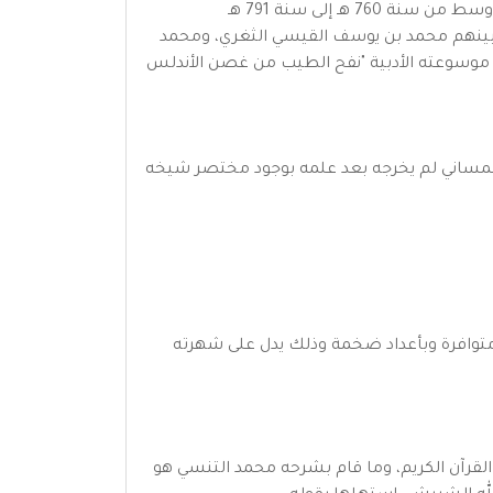
جمع فيه القصائد، التي قالها الملك الأديب أبو حمو موسى الثاني، من أسرة بني عبد الواد، الذي تربع على عرش المغرب الأوسط من سنة 760 هـ إلى سنة 791 هـ
 من بينهم محمد بن يوسف القيسي الثغري، ومحمد
ي موسوعته الأدبية "نفح الطيب من غصن الأندلس
لتلمساني لم يخرجه بعد علمه بوجود مختصر شيخه
متوافرة وبأعداد ضخمة وذلك يدل على شهرته
لقرآن الكريم، وما قام بشرحه محمد التنسي هو