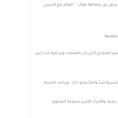
ن سئل عن علمائها فقال : " العلم مع التنسي
حققيها".
الميلادي الذي زخر بالعلماء، وبرز فيه عدد كبير
ر والشدّ والمدّ ونحو ذلك، ويرادف الضبط
زمنه. والأجزاء الأخرى متنوعة المحتوى