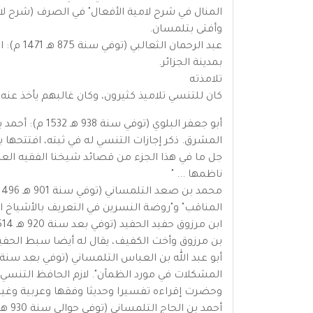
المنال في شرح لامية الأفعال" في الصرف (شرح لامي
وأفتى بتلمسان.
عبد الر
بمدينة الجزائر.
تلامذته
كان للتنسي تلاميذ كثيرون، وكان غالبهم يأخذ عنه 
أبو جعفر البلو
المشرق. ذكر إجازات التنسي له في ثبته، افتتحها بم
جل ما في هذا الجزء من قصائد شيخنا الفقيه العارف
ناظمها ... "
المناقب" و"روضة النسرين في التعريف بالأشياخ الأ
بن مرزوق وأخت الكفيف، يقال له أيضا سبط الحفيد.
المشكلات في مورد الظمآن". لازم الحافظ التنس
وحضرت إقراءه تفسيرا وحديثا وفقها وعربية وغير