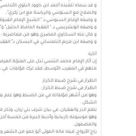
و قد سماه تلميذه أحمد ابن داوود البلوي الأندلسي
والصلاح مع السنوسي والرياسة مع ابن زكري".
و وصفه الإمام السنوسي بـ " الشيخ الإمام القدوة 
و وصفه الونشريسي بـ " الفقيه الحافظ الجليل" و"ال
و قال عنه السخاوي المصري وهو من معاصريه : " 
و وصفه ابن مريم التلمساني في البستان بـ" الفقي
آثاره
إن آثار الإمام محمد التنسي تدل على المنزلة المر
منهم في المغرب الأوسط، فقد ترك مؤلفات في ع
الطراز في شرح ضبط الخراز
الطراز في شرح ضبط الخراز :
وهو من أشهر مؤلفاته في فن الضبط وهو علم يعرف
الشكل.
نظم الدر والعقيان، في بيان شرف بني زيان، وذكر
وهو موسوعة تاريخية وأدبية كبيرة من خمسة أجزاء،
والمضمون.
راح الأرواح، فيما قاله المولى أبو حمو من الشعر 