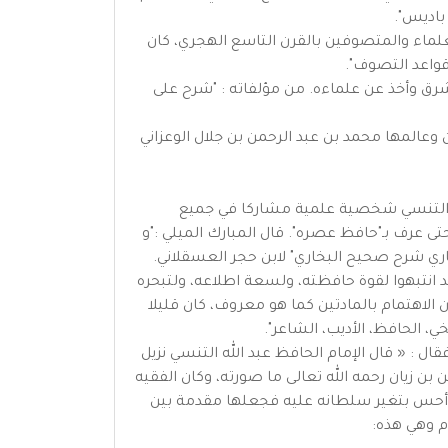
باديس".
بزروق، من أشهر العلماء والمتصوفين بالقرن التاسع الهجري، كان
قواعد التصوف".
ن ورحل إلى المشرق وأخذ عن علماءه. من مؤلفاته : "شرح على
وعالمها محمد بن عبد الرحمن بن جلال الوعزاني
كان التنسي شخصية علمية مشاركا في جميع
ى عرف بـ"حافظ عصره". قال المبارك الميلي :"و
اري شرح صحيح البخاري" لابن حجر العسقلاني.
 قد انتبهوا لقوة حافظته، ولسعة اطلاعه، ولتبحره
 الاهتمام بالمادتين كما هو معروف، كان قليلا
، الحافظ، الأديب، الشاعر".
ل : « قال الإمام الحافظ عبد الله التنسي نزيل
 زيان رحمه الله تعالى ما صورته، وكان الفقيه
دما أحس بتغير سلطانه عليه فجعلها مقدمة بين
ام وهي هذه: