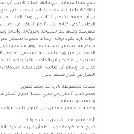
(1359/1389م). كما يضم الكتاب القصائد
بن أبي جمعة الشهير بالتلالسي. وهذا الكتاب في 
الرطيب" وفي كتابه الثاني "أزهار الرياض في أخبار 
فهرسته وفيها ذكر لشيوخه ومرويّاته، وأثباته وقد
جواب نازلة يهود توات : رسالة مطولة تتضمن فتو
منظومة مختصر التلمسانية : وهو مختصر للأرجوزة
الحفيد ابن مرزوق للتلمسانية المسمى بـ"منتهى الأ
تعليق على مختصر ابن الحاجب: انفرد بذكره التنبك
كتاب في إسلام أبي طالب : انفرد بذكره السخاوي
الطراز في شرح ضبط الخراز
نسخة مخطوطة نادرة جدا بخط مغربي
يعتبر كتاب "الطراز في شرح ضبط الخراز" أشهر ش
وأهميته وانتشاره.
وصفه أبو جعفر أحمد بن علي البلوي تلميذ مؤلفه ب
"أجاد فيه وأفاد، وأحسن ما شاء وأراد"
شرح به منظومة مورد الظمآن في رسم أحرف القرآن 