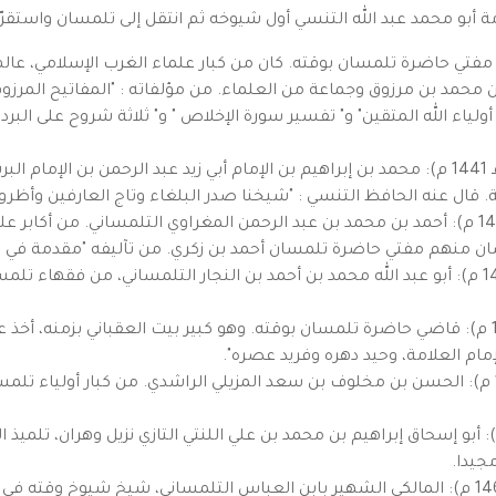
مة أبو محمد عبد الله التنسي أول شيوخه ثم انتقل إلى تلمسان واستقرّ
 بن مرزوق (766 هـ 1365 م - 842 هـ 1438 م): مفتي حاضرة تلمسان بوقته. كان من كبار علماء الغر
د بن مرزوق وجماعة من العلماء. من مؤلفاته : "المفاتيح المرزوقية ل
أولياء الله المتقين" و" تفسير سورة الإخلاص " و" ثلاثة شروح على البرد
أبو الفضل بن الإمام التلمساني (توفي سنة 845 هـ 1441 م): محمد بن إبراهيم بن الإمام أبي زيد ع
ة. قال عنه الحافظ التنسي : "شيخنا صدر البلغاء وتاج العارفين وأظروف
أحمد بن زاغو التلمساني (782هـ 1380 م ـ 845 هـ 1441 م): أحمد بن محمد بن عبد الرحمن المغراوي 
سان منهم مفتي حاضرة تلمسان أحمد بن زكري. من تآليفه "مقدمة في ا
محمد بن النجار التلمساني (توفي سنة 848 هـ 1444 م): أبو عبد الله محمد بن أحمد بن النجار التل
قاسم بن سعيد العقباني (توفي سنة 854 هـ 1450 م): قاضي حاضرة تلمسان بوقته. وهو كبير بيت العقب
مام العلامة، وحيد دهره وفريد عصره".
الحسن بن مخلوف أبركان (توفي سنة 857 هـ 1435 م): الحسن بن مخلوف بن سعد المزيلي الراشدي. من
اهيم بن محمد التازي (توفي سنة 866 هـ 1462 م): أبو إسحاق إبراهيم بن محمد بن علي اللنتي التازي 
جيدا.
محمد بن العباس التلمساني (توفي سنة 871 هـ 1467 م): المالكي الشهير بابن العباس التلمساني