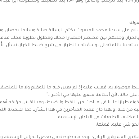
بقوله:
وله:
والسلام على سيدنا محمد المبعوث بختم الرسالة صلاة وسلاما يخصان ويع
بالخراز، وجدتهم بين مختصر اختصارا مخلا، ومطول تطويلا مملا، فت
نا بالله تعالى، وسمّيته بـ الطراز، في شرح ضبط الخراز، نسأل الله 
بط موصولا به، فعيب عليه إذ لم يعين فيه ما للمقنع ولا ما للمنصف ولا
ى حاله، لأن أحكامه متفق عليها في الأكثر..."
ونه طرازا عاليا في مباحث فن النقط والضبط، وقد ناقش مؤلفه أهم 
ه من علة، ولهذا كان عمدة المتأخرين في هذا الشأن، كما اعتمدته ا
ها مختلف الطبعات في البلدان الإسلامية.
لحواشي عليه، فمنها:
هدي العبدوادي الزياتي: توجد مخطوطة في بعض الخزائن الرسمية، وال