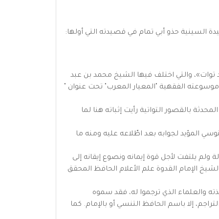
ة السينية حذو أبي تمام في قصيدته التي أولها:
د توات»، والتي اختلف فيها الشيخ محمد بن عبد
 موسوعته الفقهية "المعيار المعرب" تحت عنوان "
حدثة بالقصور التواتية رأيت إثباته هنا لما
ي المؤيد لجوابه بعد اطّلاعه عليه ومنه ما
 ولم يلتفت لأجل قوة إيمانه ونصوع إيقانه إلى
شيخ الإمام القدوة علم الأعلام الحافظ المحقق
ذته والعلماء الذي ترجموا له، فقد سموه
اجم، إلا باسم الحافظ التنسي أو بالإمام. كما