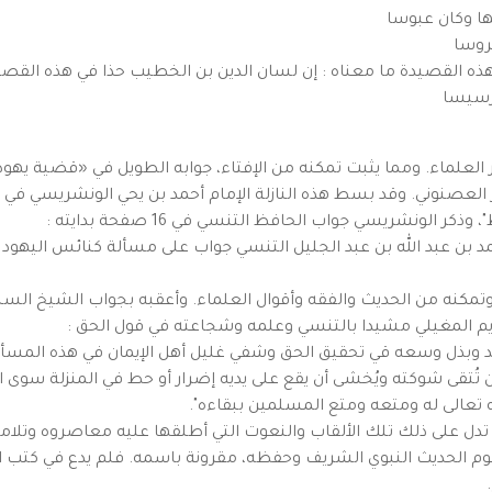
ا وكان عبوسا
غروسا
ذه القصيدة ما معناه : إن لسان الدين بن الخطيب حذا في هذه القصيد
رسيسا
ار العلماء. ومما يثبت تمكنه من الإفتاء، جوابه الطويل في «قضية يهو
ر العصنوني. وقد بسط هذه النازلة الإمام أحمد بن يحي الونشريسي في
لونشريسي جواب الحافظ التنسي في 16 صفحة بدايته :
د بن عبد الله بن عبد الجليل التنسي جواب على مسألة كنائس اليهود الم
كنه من الحديث والفقه وأقوال العلماء. وأعقبه بجواب الشيخ السنوس
م المغيلي مشيدا بالتنسي وعلمه وشجاعته في قول الحق :
مقصد وبذل وسعه قي تحقيق الحق وشفي غليل أهل الإيمان في هذه المسألة
تقى شوكته ويُخشى أن يقع على يديه إضرار أو حط في المنزلة سوى ال
له تعالى له ومتعه ومتع المسلمين ببقاءه".
، تدل على ذلك تلك الألقاب والنعوت التي أطلقها عليه معاصروه وتلام
وم الحديث النبوي الشريف وحفظه، مقرونة باسمه. فلم يدع في كتب التر