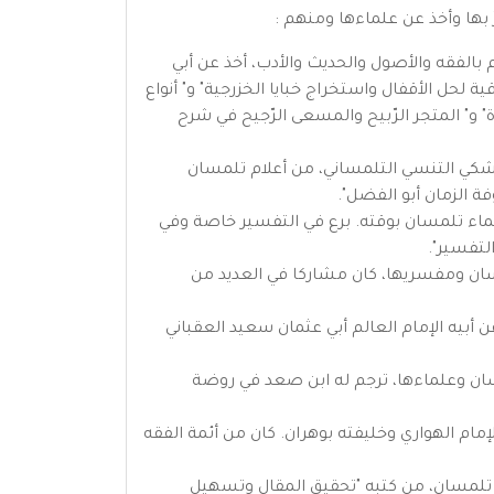
 بها وأخذ عن علماءها ومنهم :
ب الإسلامي، عالم بالفقه والأصول والحديث والأدب، أخذ عن أبي
حل الأقفال واستخراج خبايا الخزرجية" و" أنواع
ة" و" المتجر الرّبيح والمسعى الرّجيح في شرح
بد الرحمن بن الإمام البرشكي التنسي التلمساني، من أعلام تلمسان
ة الزمان أبو الفضل".
التلمساني. من أكابر علماء تلمسان بوقته. برع في التفسير خاصة وفي
لتفسير".
مساني، من فقهاء تلمسان ومفسريها، كان مشاركا في العديد من
اني بزمنه، أخذ عن أبيه الإمام العالم أبي عثمان سعيد العقباني
 كبار أولياء تلمسان وعلماءها، ترجم له ابن صعد في روضة
نزيل وهران، تلميذ الإمام الهواري وخليفته بوهران. كان من أئمة الفقه
، شيخ شيوخ وقته في تلمسان، من كتبه "تحقيق المقال وتسهيل