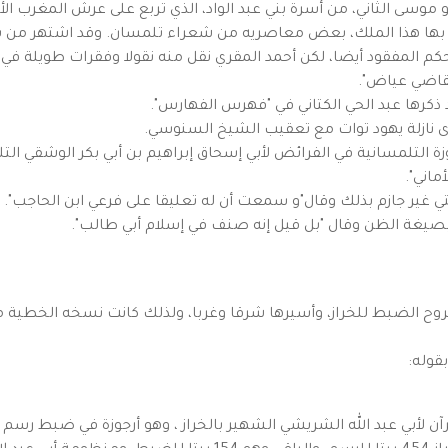
 التي مدح بها هذا الملك، بعض معاصريه من شعراء تلمسان. وقد اشتهر
حكم المفقود أيضا، لكن أحمد المقري نقل منه نقولا وفقرات طويلة ف
القاضي عياض".
 ذكرها عبد الحي الكتاني في "فهرس الفهارس".
ى نازلة يهود توات مع تعقيب الشيخ السنوسي.
 التلمسانية في الفرائض لأبي إسحاق إبراهيم بن أبي بكر الوشقي ا
ماني".
تي غير جازم بذلك وقال"و سمعت أن له تعليقا على فرعي ابن الحاجب".
 بصيغة الظن وقال "بل قيل إنه صنف في إسلام أبي طالب".
روح الضبط للخراز، وأسيرها شرقا وغربا، ولذلك كانت نسخه الخطية 
قوله:
لأبي عبد الله الشريشي الشهير بالخراز ، وهو أرجوزة في ضبط رسم ا