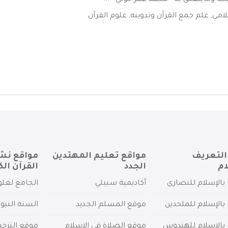
يخه ومايتعلق به - محمد عمر حولي - ...
لامي
,
علم جمع القرآن وتدوينه
,
علوم القرآن
التعريف
مواقع تعليم المهتدين
مواقع نش
ام
الجدد
القرآن الك
بالإسلام للنصارى
أكاديمية سبيلي
الجامع لعلو
بالإسلام للملحدين
موقع المسلم الجديد
السنة النبو
 بالإسلام للهندوس
موقع الصلاة في الإسلام
موقع الترج