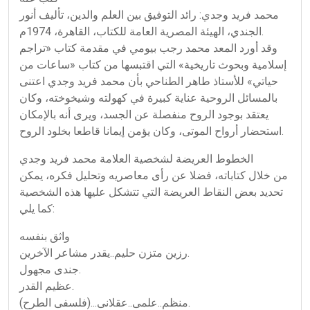
محمد فريد وجدي: رائد التوفيق بين العلم والدين، تأليف أنور
الجندي، الهيئة المصرية العامة للكتاب، القاهرة، 1974م.
وقد أورد المعد محمد رجب بيومي في مقدمة كتاب «تراجم
إسلامية وبحوث تاريخية» التي اقتبسها من كتاب «ساعات من
حياتي» للأستاذ طاهر الطناحي بأن محمد فريد وجدي اعتنى
بالمسائل الروحية عناية كبيرة في كهولته وشيخوخته، وكان
يعتقد بوجود الروح منفصلة عن الجسد، ويرى أنه بالإمكان
استحضار أرواح الموتى، وكان يؤمن إيمانا قاطعا بخلود الروح.
الخطوط العريضة لشخصية العلامة محمد فريد وجدي
من خلال كتاباته، فضلا عن رأى معاصريه وتحليل فكره، يمكن
تحديد بعض النقاط العريضة التي تتشكل عليها هذه الشخصية
كما يلي:
واثق بنفسه
رزين متزن حليم..يقدر مشاعر الآخرين.
جندى مجهول.
عظيم القدر.
منظم..علمى..عقلانى...(فلسفى الطرح).