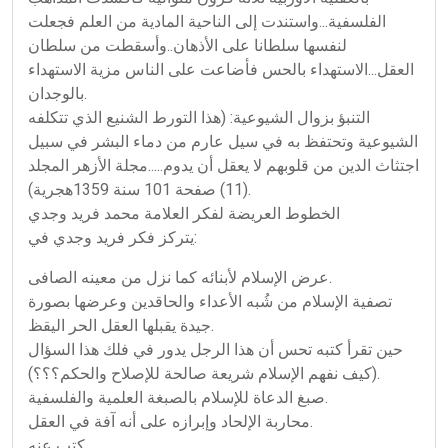
الفلسفية...واستندت إلى الناحية المادية من العلم فجعلت
لنفسها سلطانا على الأذهان..وأسقطت من سلطان
العقل...الاستهداء بالحس فأضاعت على الناس مزية الاستهداء
بالوجدان.
التنبؤ بزوال الشيوعية: (هذا التورط الشنيع الذي تتكلفه
الشيوعية وتحتفظ به في سيل عارم من دماء البشر في سبيل
اجتثاث الدين من قلوبهم لا يعقل أن يدوم.....مجلة الأزهر المجلد
(11) صفحة 101 سنة 1359هجرية).
الخطوط العريضة لفكر العلامة محمد فريد وجدي
يتركز فكر فريد وجدي في:
عرض الإسلام لأبنائه كما نزل من معينه الصافى.
تصفية الإسلام من شُبه الأعداء والحاقدين وعرضها بصورة
جيدة يقبلها العقل الحر اليقظ.
حين تقرأ كتبه تحس أن هذا الرجل يدور في فلك هذا السؤال
(كيف نفهم الإسلام شريعة صالحة للإصلاح والحكم؟؟؟).
صبغ الدعاة للإسلام بالصبغة العلمية والفلسفية.
محاربة الإلحاد وإبرازه على أنه آفة في العقل.
كتب عنه