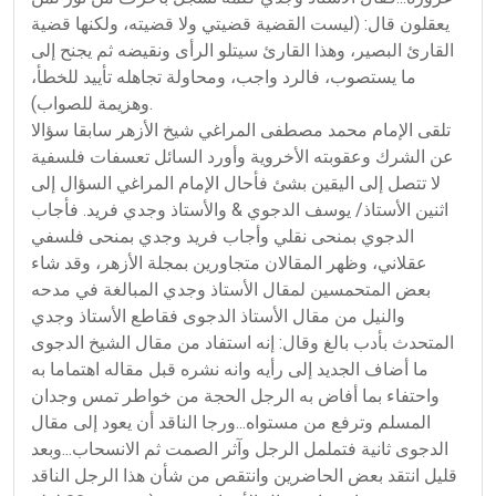
يعقلون قال: (ليست القضية قضيتي ولا قضيته، ولكنها قضية
القارئ البصير، وهذا القارئ سيتلو الرأى ونقيضه ثم يجنح إلى
ما يستصوب، فالرد واجب، ومحاولة تجاهله تأييد للخطأ،
وهزيمة للصواب).
تلقى الإمام محمد مصطفى المراغي شيخ الأزهر سابقا سؤالا
عن الشرك وعقوبته الأخروية وأورد السائل تعسفات فلسفية
لا تتصل إلى اليقين بشئ فأحال الإمام المراغي السؤال إلى
اثنين الأستاذ/ يوسف الدجوي & والأستاذ وجدي فريد. فأجاب
الدجوي بمنحى نقلي وأجاب فريد وجدي بمنحى فلسفي
عقلاني، وظهر المقالان متجاورين بمجلة الأزهر، وقد شاء
بعض المتحمسين لمقال الأستاذ وجدي المبالغة في مدحه
والنيل من مقال الأستاذ الدجوى فقاطع الأستاذ وجدي
المتحدث بأدب بالغ وقال: إنه استفاد من مقال الشيخ الدجوى
ما أضاف الجديد إلى رأيه وانه نشره قبل مقاله اهتماما به
واحتفاء بما أفاض به الرجل الحجة من خواطر تمس وجدان
المسلم وترفع من مستواه...ورجا الناقد أن يعود إلى مقال
الدجوى ثانية فتململ الرجل وآثر الصمت ثم الانسحاب...وبعد
قليل انتقد بعض الحاضرين وانتقص من شأن هذا الرجل الناقد