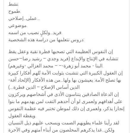
نشط.
طموح.
عملى...إصلاحي...
موضوعي.
فريد...ولكلٍ نصيب من اسمه.
دروس نتعلمها من دراسة هذه الشخصية:
إن النفوس العظيمة التي تصحبها فطرة نقية وعقل يقظ
تتشابه في الإنتاج والإبداع (فريد وجدي – رشيد رضا—حسن
البنا - محمد أبو زهرة-– – محمد الغزالي -وغيرهم).
إن العقول الكبيرة التي تتشبث بثوابت الأمة تُلهم أفكارا كبيرة
بها تصلح الأمة: يعيشون بها ولها...من هذه الأفكار (الإلحاد آفة-
الدين أساس الإصلاح – الدين فطرة....)
إن الدعاة الصادقين يتناسون الأذى في أشخاصهم ويركزون
على أهدافهم ولعمرى لو أن أحدهم التفت لمن يهدمهم ما بنوا
إنجازا يذكر، ولعمرى إن ذلك لموطن تختبر فيه عظمة النفوس
ويقظة العقول.
لقد رأينا علماء يطويهم الصمت ويسحب عليهم ذيل النسيان
ولكن...غدا يذكرهم المخلصون من أبناء أمتهم وفي الآخرة