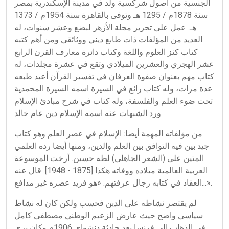
الجنسية من أصول شركسية ولد في مدينة الإسكندرية بمصر
سنة 1878م / 1295 هـ وتوفى بالقاهرة سنة 1954م / 1373
هـ. عمل على تحرير مجلة الأزهر لبضع وعشر سنوات، له
العديد من المؤلفات ذات طابع ديني ووثائقي ومن أهم كتبه
كتاب كنز العلوم واللغة وكتاب دائرة معارف القرن الرابع
عشر الهجري والعشرين الميلادي وتقع في عشرة مجلدات، له
كتاب مهم بعنوان صفوة العرفان في تفسير القرآن أعيد طبعه
عدة مرات، وله كتاب رائع في السيرة اسمه السيرة المحمدية
تحت ضوء العلم والفلسفة، وله كتاب في شرح مبادئ الإسلام
ورد الشبهات عنه اسمه الإسلام دين عام خالد.
من مؤلفاته المهمة أيضا: الإسلام في عصر العلم وهو كتاب
جيد بين فيه التوافق بين العلم والدين، ومنها أيضا رده العلمي
المتين على (الشعر الجاهلي) لطه حسين. أرخت الموسوعة
العربية العالمية ميلاده ووفاته هكذا [1875 - 1948]. قال عنه
العقاد في كتابه رجال عرفتهم: «هو فريد عصره غير مدافع...».
لم يقتصر نشاطه على الدين فحسب ولكن كان له نشاط
سياسي واضح حيث عارض الزعيم الوطني مصطفى كامل
في الذهاب إلى فرنسا بعد حادثة دنشواي 1906م وكان يرى