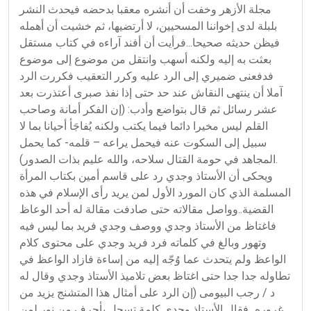
مجلة الأزهر وخفت أن أنشره معقبا بدحضه فيحدث النشر
بلبلة لدى إخواننا المسحيين، لا أرتضيها، ثم خشيت أن أهمله
فيظن حديثه صحيحا...فرأيت أن أفند آراءه في كتاب مستقل
بعثت به إليه ولكنه أسهب وانتقل من موضوع إلى موضوع
فدفعنى ضميري إلى الرد عليه وكرر التعقيب فكررت الرد
آملا أن ينتهى النقاش عند حد حتى إذا نفذ صبرى أعتذرت بعد
عشر رسائل ثم قال بتواضع وأدب: (إن الفكر أمانة وصاحب
القلم ليس مخيرا دائما فيما يكتب ولكنه يُفاجَأ أحيانا بما لا
سبيل إلى السكوت عنه فيحمل يراعه – قلمه- كما يحمل
المجاهد في حومة القتال سلاحه، والله عليم بذات الصدور).
ويحكى أن الأستاذ وجدي رد على قاسم أمين بكتاب المرأة
المسلمة الذي كان المورد الأول لمن يريد رأى الإسلام في هذه
القضية..وواصل مقالاته حتى صادفت مقالة له أحد الوعاظ
فاغتاظ من الأستاذ وجدي ووصف وجدي فريد بما ليس فيه
وتهور وبالغ في كلماته فرد فريد وجدي على محتوى كلام
الواعظ ولم يتحدث عما وُجّه إليه من إساءة فازاد الواعظ في
تطاوله جدا جدا حتى اغتاظ بعض تلاميذ الأستاذ وجدي وقال له
د / رجب البيومى (إن الرد على أمثال هذا المتشنج يزيد من
غروره...فقال الأستاذ وجدي كلمة تسجل بأحرف من نور لمن