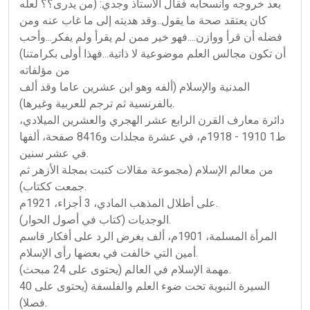
بعد خروجه وانسحابه فقال الأستاذ وجدي: (من يدرى؟؟ لعله
كان يعتقد صحة ما يقول..وقد هديته إلى ما غاب عنه ومن
فضله أن قرأ ووازن....فهو خير ممن لم يقرأ ولم يفكر...وأحب
أن تكون مجالس العلم موضوعية لا ذاتية...فهذا أولى بكرامتنا)
من مؤلفاته
المدنية والإسلام (ألفه وهو ابن عشرين عاما وقد ألف
بالفرنسية ثم ترجم للعربية وغيرها).
دائرة معارف القرن الرابع عشر الهجري والعشرين الميلادي،
ط1 1910 - 1918م، في عشرة مجلدات و8416 صفحة، ألفها
في عشر سنين.
من معالم الإسلام (مجموعة مقالات كتبت بمجلة الأزهر ثم
جمعت ككتاب).
على أطلال المذهب المادي، 3 أجزاء، 1921م.
الوجديات (كتاب في أصول الحوار).
المرأة المسلمة، 1901م، ألف بغرض الرد على أفكار قاسم
أمين التي خالفت في بعضها رأى الإسلام.
مهمة الإسلام في العالم (يحتوى على 24 مبحث).
السيرة النبوية تحت ضوء العلم والفلسفة (يحتوى على 40
فصلا).