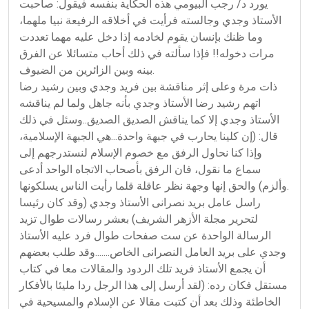
يورد د/ رجب البيومي هذه الحكاية بنفسه فيقول: صاحبت
الأستاذ وجدي وجالسته فرأيت في أخلاقه الرفيعة نبيا ملهما،
وما ظنك بإنسان يقوم لخادمه إذا دخل عليه مهما تعددت
مرات دخوله!! فإذا سألته في ذلك أحاب متسائلا عن الفرق
بينه وبين الزائرين من الضيوف.
ذات مرة وعلى إثر مناقشة بين فريد وجدي وبين رشيد رضا
اتهم رشيد رضا الأستاذ وجدي بأنه جاهل ولما لم يناقشه
الأستاذ وجدي إلا كما يناقش الصديق الصديق..وسئل في ذلك
قال: (إن كلينا يحارب في جبهة واحدة...هي الجبهة الإسلامية،
وإذا كنا نحاول الرفق مع خصوم الإسلام لنستدرجهم إلى
سماع ما نقول، فان الرفق بأصحاب الاتجاه الواحد أدعى
وألزم) والحق إنها وجهة نظر عاقلة قلما رأيت الناس يسلكونها.
راسل عامل بريد نصرانى الأستاذ وجدي (وقد كان رئيسا
لتحرير مجلة الأزهر الشريف) بعشر رسالات طوال تزيد
الرسالة الواحدة عن ست صفحات طوال فرد عليه الأستاذ
وجدي على بريد العامل النصرانى الخاص.......وقد طلب بعضهم
أن يجمع الأستاذ فريد تلك الردود والمقالات معا في كتاب
مستقل فكان رده: (لقد أرسل إلى هذا الرجل ردا مليئا بالأفكار
الخاطئة وذلك بعد أن كتبت مقالا عن الإسلام والمسيحية في