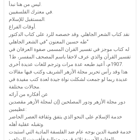
ليس من هنا نبدأ.
في معترك الفلسفيين.
المستقبل للإسلام.
أوقات الفراغ.
نقد كتاب الشعر الجاهلي. وقد خصصه للرد على كتاب الدكتور
طه حسين المعنون "في الشعر الجاهلي"
له كتاب موجز في تفسير القران المسمى صفوة العرفان في
تفسير القرآن والذي عرف لاحقا باسم المصحف المفسر، ط1
1907م، أعيد طبعه عدة مرات وترجم للغات عديدة أخرى.
هذا وقد رأس تحرير مجلة الأزهر الشريف وكتب فيها مقالات
عديدة ربما لو جمعت لشكلت نواة جيدة لعدة كتب مفيدة في
مجالات مختلفة.
عن أفكاره من آرائه
دور مجلة الأزهر ودور المصلحين (إن لمجلة الأزهر مقصدين
عظيمين:
خدمة الإسلام على النحو الذي يتفق وثقافة العصر الحاضر
وتقبله عقلية أهله.
خدمة قضية الدين بوجه عام ضد الفلسفة المادية التي استبدت
بالعقلية الأوربية ثلاثة قرون متوالية فأفسدت المذاهب